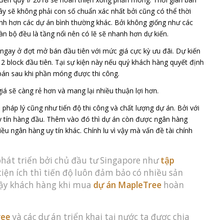
đây sẽ không phải con số chuẩn xác nhất bởi cũng có thể thời
nh hơn các dự án bình thường khác. Bởi không giống như các
 bộ đều là tầng nổi nên có lẽ sẽ nhanh hơn dự kiến.
 ngay ở đợt mở bán đầu tiên với mức giá cực kỳ ưu đãi. Dự kiến
 2 block đầu tiên. Tại sự kiện này nếu quý khách hàng quyết định
bán sau khi phần móng được thi công.
iá sẽ càng rẻ hơn và mang lại nhiều thuận lợi hơn.
pháp lý cũng như tiến độ thi công và chất lượng dự án. Bởi với
y tín hàng đầu. Thêm vào đó thì dự án còn được ngân hàng
 ngân hàng uy tín khác. Chính lu vì vậy mà vấn đề tài chính
át triển bởi chủ đầu tư Singapore như
tập
tiện ích thì tiến độ luôn đảm bảo có nhiều sản
vậy khách hàng khi mua
dự án MapleTree
hoàn
ree
và các dự án triển khai tại nước ta được chia