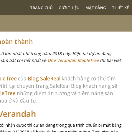
TRANG CHỦ
GIỚI THIỆU
MẶT BẰNG
THIẾT KẾ
hoàn thành
ô lớn nhất nhì trong năm 2018 này. Hiện tại dự án đang
nắm bắt chi tiết nhất về
One Verandah MapleTree
thì bài viết
pleTree
của
Blog SaleReal
khách hàng có thể tìm
 viết tại chuyên trang SaleReal Blog khách hàng sẽ
leTree
những điểm ấn tượng và tiềm năng sản
ua ở và đầu tư.
 Verandah
 tôi nhận được thì dự án đang trong quá trình chuẩn bị mặt bằng
đến quý I/ 2018 sẽ hoàn thiện xong phần móng. Thời gian bàn