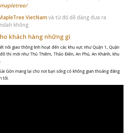
/mapletree/
.
MapleTree VietNam
và từ đó dễ dàng đưa ra
andah không.
cho khách hàng những gì
ết nối giao thông linh hoạt đến các khu vực như Quận 1, Quận
u đô thị mới như Thủ Thiêm, Thảo Điền, An Phú, An Khánh, khu
…
g Sài Gòn mang lại cho nơi bạn sống có không gian thoáng đãng
 tối.