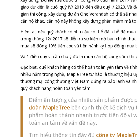
giao dự kiến là cuối quý IV/ 2019 đến đầu quý I/ 2020. Và 
gian thi công, xây dựng dự án One Verandah có thể sẽ nha
căn hộ khác, căn hộ này không xây dựng phần mầm mà toàn
Hiện tại, nếu quý khách có nhu cầu có thể đặt chỗ để mua
trong tháng 12/ 2017 sẽ diễn ra sự kiện mở bán chính thức
mua sẽ đóng 10% tiền cọc và tiến hành ký hợp đồng mua 
Và 1 điều quý vị cần chú ý đó là mua căn hộ càng sớm thì g
Đặc biệt, quý khách hàng có thể hoàn toàn yên tâm về tính 
nhiều năm trong nghề, MapleTree tự hào là thương hiệu u
thương mại công thương Việt Nam đứng ra bảo lãnh và nhiều
quý khách hàng hoàn toàn yên tâm.
Điểm ấn tượng của nhiều sản phẩm được ph
đoàn MapleTree
bên cạnh thiết kế dịch vụ 
phẩm hoàn thành nhanh trước tiến độ vì 
toàn an tâm về vấn đề này.
Tìm hiểu thông tin đầy đủ
công ty MapleT