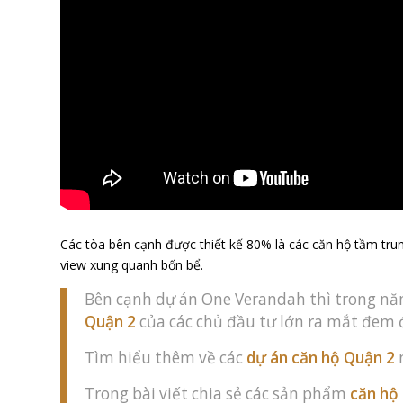
Các tòa bên cạnh được thiết kế 80% là các căn hộ tầm tr
view xung quanh bốn bể.
Bên cạnh dự án One Verandah thì trong n
Quận 2
của các chủ đầu tư lớn ra mắt đem 
Tìm hiểu thêm về các
dự án căn hộ Quận 2
n
Trong bài viết chia sẻ các sản phẩm
căn hộ