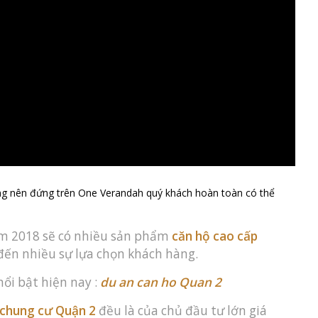
ung nên đứng trên One Verandah quý khách hoàn toàn có thể
ăm 2018 sẽ có nhiều sản phẩm
căn hộ cao cấp
đến nhiều sự lựa chọn khách hàng.
ổi bật hiện nay :
du an can ho Quan 2
 chung cư Quận 2
đều là của chủ đầu tư lớn giá