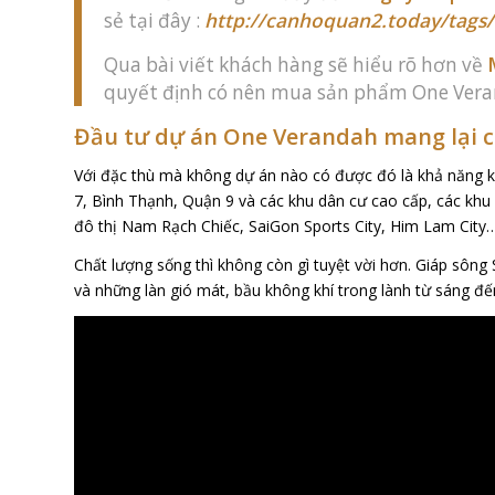
sẻ tại đây :
http://canhoquan2.today/tags
Qua bài viết khách hàng sẽ hiểu rõ hơn về
quyết định có nên mua sản phẩm One Ver
Đầu tư dự án One Verandah mang lại 
Với đặc thù mà không dự án nào có được đó là khả năng k
7, Bình Thạnh, Quận 9 và các khu dân cư cao cấp, các kh
đô thị Nam Rạch Chiếc, SaiGon Sports City, Him Lam City
Chất lượng sống thì không còn gì tuyệt vời hơn. Giáp sôn
và những làn gió mát, bầu không khí trong lành từ sáng đến