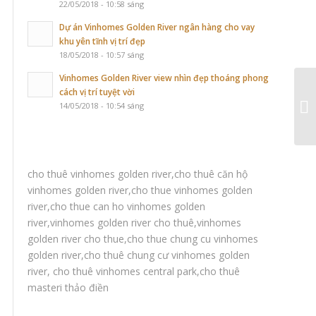
22/05/2018 - 10:58 sáng
Dự án Vinhomes Golden River ngân hàng cho vay
khu yên tĩnh vị trí đẹp
18/05/2018 - 10:57 sáng
Vinhomes Golden River view nhìn đẹp thoáng phong
cách vị trí tuyệt vời
14/05/2018 - 10:54 sáng
cho thuê vinhomes golden river
,
cho thuê căn hộ
vinhomes golden river
,
cho thue vinhomes golden
river
,
cho thue can ho vinhomes golden
river
,
vinhomes golden river cho thuê
,
vinhomes
golden river cho thue
,
cho thue chung cu vinhomes
golden river
,
cho thuê chung cư vinhomes golden
river
,
cho thuê vinhomes central park
,
cho thuê
masteri thảo điền