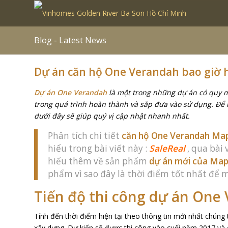
Blog - Latest News
Dự án căn hộ One Verandah bao giờ 
Dự án One Verandah
là một trong những dự án có quy m
trong quá trình hoàn thành và sắp đưa vào sử dụng. Để 
dưới đây sẽ giúp quý vị cập nhật nhanh nhất.
Phân tích chi tiết
căn hộ One Verandah Ma
hiểu trong bài viết này :
SaleReal
, qua bài
hiểu thêm về sản phẩm
dự án mới của Map
phẩm vì sao đây là thời điểm tốt nhất để m
Tiến độ thi công dự án One
Tính đến thời điểm hiện tại theo thông tin mới nhất chúng
xây dựng. Dự kiến sẽ được thi công vào cuối năm 2017 và 