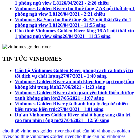
1 phòng ngủ view L81
26/04/2021 - 2:26 chiều
Vinhomes Golden River cho thuê tầng 7 A3 nội thất đẹp 1
phòng ngủ view L81
26/04/2021 - 2:21 chiều
Vinhomes Ba Son cho thuê tầng 36 A2 nội thất đầy đủ 1
phòng ngủ view L81
26/04/2021 - 11:55 sáng
Cho thuê Vinhomes Golden River tầng 16 A1 nội thất xịn
1 phòng ngủ view sông
26/04/2021 - 11:35 sáng
TIN TỨC VINHOMES
Căn hộ Vinhomes Golden River phong cách cá tính vị trí
tốt dịch vụ chất lượng
27/07/2021 - 1:40 sáng
Vinhomes Golden River an ninh khép kín giáp trung tâm
không khí trong lành
27/06/2021 - 1:23 sáng
Vinhomes Golden River cảnh quan yên bình thiên đường
xanh không gian lớn
27/05/2021 - 1:07 sáng
Vinhomes Golden River giá thành hợp lý đẹp tự nhiên
biểu tượng kiến trúc
27/04/2021 - 1:01 sáng
Dự án Vinhomes Golden River nhà ở hạng sang dân trí
cao tầm nhìn rộng mở
27/04/2021 - 12:56 sáng
cho thuê vinhomes golden river
,
cho thuê căn hộ vinhomes golden
river
,
cho thue vinhomes golden river
,
cho thue can ho vinhomes