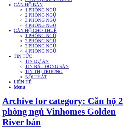
CĂN HỘ BÁN
1 PHÒNG NGỦ
2 PHÒNG NGỦ
3 PHÒNG NGỦ
4 PHÒNG NGỦ
CĂN HỘ CHO THUÊ
1 PHÒNG NGỦ
2 PHÒNG NGỦ
3 PHÒNG NGỦ
4 PHÒNG NGỦ
TIN TỨC
TIN DỰ ÁN
TIN BẤT ĐỘNG SẢN
TIN THỊ TRƯỜNG
NỘI THẤT
LIÊN HỆ
Menu
Archive for category: Căn hộ 2
phòng ngủ Vinhomes Golden
River bán