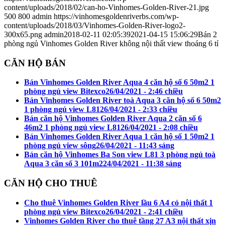
content/uploads/2018/02/can-ho-Vinhomes-Golden-River-21.jpg
500
800
admin
https://vinhomesgoldenriverbs.com/wp-
content/uploads/2018/03/Vinhomes-Golden-River-logo2-
300x65.png
admin
2018-02-11 02:05:39
2021-04-15 15:06:29
Bán 2
phòng ngủ Vinhomes Golden River không nội thất view thoáng 6 tỉ
CĂN HỘ BÁN
Bán Vinhomes Golden River Aqua 4 căn hộ số 6 50m2 1
phòng ngủ view Bitexco
26/04/2021 - 2:46 chiều
Bán Vinhomes Golden River toà Aqua 3 căn hộ số 6 50m2
1 phòng ngủ view L81
26/04/2021 - 2:33 chiều
Bán căn hộ Vinhomes Golden River Aqua 2 căn số 6
46m2 1 phòng ngủ view L81
26/04/2021 - 2:08 chiều
Bán Vinhomes Golden River Aqua 1 căn hộ số 1 50m2 1
phòng ngủ view sông
26/04/2021 - 11:43 sáng
Bán căn hộ Vinhomes Ba Son view L81 3 phòng ngủ toà
Aqua 3 căn số 3 101m2
24/04/2021 - 11:38 sáng
CĂN HỘ CHO THUÊ
Cho thuê Vinhomes Golden River lầu 6 A4 có nội thất 1
phòng ngủ view Bitexco
26/04/2021 - 2:41 chiều
Vinhomes Golden River cho thuê tầng 27 A3 nội thất xịn