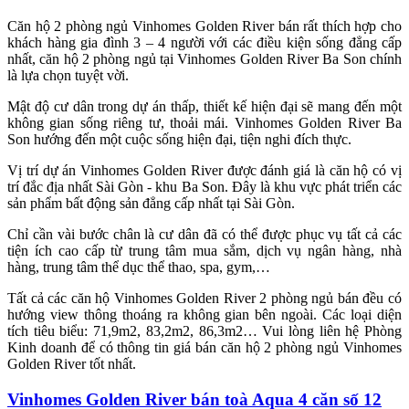
Căn hộ 2 phòng ngủ Vinhomes Golden River bán
rất thích hợp cho
khách hàng gia đình 3 – 4 người với các điều kiện sống đẳng cấp
nhất, căn hộ 2 phòng ngủ tại Vinhomes Golden River Ba Son chính
là lựa chọn tuyệt vời.
Mật độ cư dân trong dự án thấp, thiết kế hiện đại sẽ mang đến một
không gian sống riêng tư, thoải mái. Vinhomes Golden River Ba
Son hướng đến một cuộc sống hiện đại, tiện nghi đích thực.
Vị trí dự án Vinhomes Golden River được đánh giá là căn hộ có vị
trí đắc địa nhất Sài Gòn - khu Ba Son. Đây là khu vực phát triển các
sản phẩm bất động sản đẳng cấp nhất tại Sài Gòn.
Chỉ cần vài bước chân là cư dân đã có thể được phục vụ tất cả các
tiện ích cao cấp từ trung tâm mua sắm, dịch vụ ngân hàng, nhà
hàng, trung tâm thể dục thể thao, spa, gym,…
Tất cả các căn hộ Vinhomes Golden River 2 phòng ngủ bán đều có
hướng view thông thoáng ra không gian bên ngoài. Các loại diện
tích tiêu biểu: 71,9m2, 83,2m2, 86,3m2… Vui lòng liên hệ Phòng
Kinh doanh để có thông tin giá bán căn hộ 2 phòng ngủ Vinhomes
Golden River tốt nhất.
Vinhomes Golden River bán toà Aqua 4 căn số 12