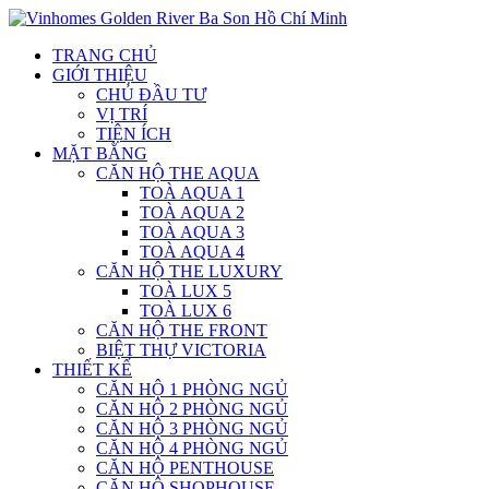
TRANG CHỦ
GIỚI THIỆU
CHỦ ĐẦU TƯ
VỊ TRÍ
TIỆN ÍCH
MẶT BẰNG
CĂN HỘ THE AQUA
TOÀ AQUA 1
TOÀ AQUA 2
TOÀ AQUA 3
TOÀ AQUA 4
CĂN HỘ THE LUXURY
TOÀ LUX 5
TOÀ LUX 6
CĂN HỘ THE FRONT
BIỆT THỰ VICTORIA
THIẾT KẾ
CĂN HỘ 1 PHÒNG NGỦ
CĂN HỘ 2 PHÒNG NGỦ
CĂN HỘ 3 PHÒNG NGỦ
CĂN HỘ 4 PHÒNG NGỦ
CĂN HỘ PENTHOUSE
CĂN HỘ SHOPHOUSE