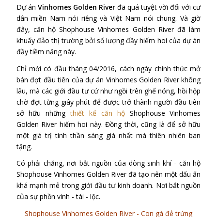
Dự án
Vinhomes Golden River
đã quá tuyệt vời đối với cư
dân miền Nam nói riêng và Việt Nam nói chung. Và giờ
đây, căn hộ Shophouse Vinhomes Golden River đã làm
khuấy đảo thị trường bởi số lượng đầy hiếm hoi của dự án
đầy tiềm năng này.
Chỉ mới có đầu tháng 04/2016, cách ngày chính thức mở
bán đợt đầu tiên của dự án Vinhomes Golden River không
lâu, mà các giới đầu tư cứ như ngồi trên ghế nóng, hồi hộp
chờ đợt từng giây phút để được trở thành người đầu tiên
sở hữu những
thiết kế căn hộ
Shophouse Vinhomes
Golden River hiếm hoi này. Đồng thời, cũng là để sở hữu
một giá trị tinh thần sáng giá nhất mà thiên nhiên ban
tặng.
Có phải chăng, nơi bắt nguồn của dòng sinh khí - căn hộ
Shophouse Vinhomes Golden River đã tạo nên một dấu ấn
khá mạnh mẻ trong giới đầu tư kinh doanh. Nơi bắt nguồn
của sự phồn vinh - tài - lộc.
Shophouse Vinhomes Golden River - Con gà đẻ trứng