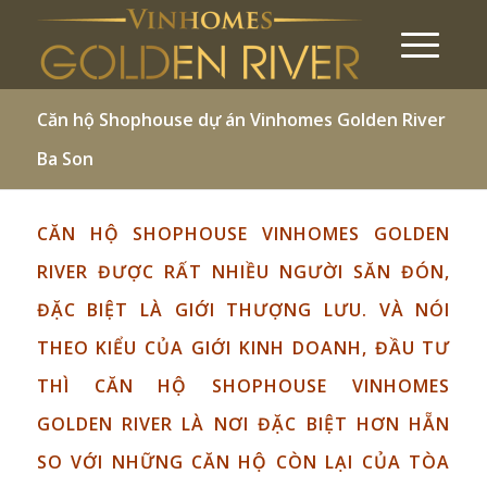
Căn hộ Shophouse dự án Vinhomes Golden River
Ba Son
CĂN HỘ SHOPHOUSE VINHOMES GOLDEN
RIVER ĐƯỢC RẤT NHIỀU NGƯỜI SĂN ĐÓN,
ĐẶC BIỆT LÀ GIỚI THƯỢNG LƯU. VÀ NÓI
THEO KIỂU CỦA GIỚI KINH DOANH, ĐẦU TƯ
THÌ CĂN HỘ SHOPHOUSE VINHOMES
GOLDEN RIVER LÀ NƠI ĐẶC BIỆT HƠN HẴN
SO VỚI NHỮNG CĂN HỘ CÒN LẠI CỦA TÒA