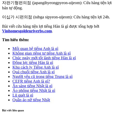
자판기형편의점 (japangihyeongpyeon-uijeom): Cửa hàng tiện lợi
bán tự động.
이십가 시편의점 (isibga sipyeon-uijeom): Cửa hàng tiện lợi 24h.
Bài viết cửa hàng tiện lợi tiếng Hàn là gì được tổng hợp bởi
Vinhomesgoldenriverbs.com
.
Tìm hiểu thêm:
Mối quan hệ tiếng Anh là gì
Không gian riêng tư tiếng Anh là gì
Chúc ngày mới tốt lành tiếng Hàn là gì
Động lực tiếng Hàn là gì
Khu cách ly Tiếng Anh là gì
Quả chuối tiếng Anh là gì
Người yêu cũ trong tiếng Trung là gì
CEFR tiếng Anh là gì?
Ăn sáng tiếng Nhật là gì
Áo phông tiếng Nhật là gì
Lũ quét là gì
Quần áo nữ tiếng Nhật
Bài viết liên quan