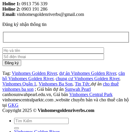
Holine 1:
0913 756 339
Holine 2:
0903 191 286
Email:
vinhomesgoldenriverbs@gmail.com
Đăng ký nhận thông tin
Tag:
Vinhomes Golden River
,
dự án Vinhomes Golden River
,
căn
hộ Vinhomes Golden River
,
chung cư Vinhomes Golden River
,
Vinhomes Quận 1
,
Vinhomes Ba Son
,
Tin Tức
,dự án
cho thuê
vinhomes ba son
; Giá bán dự án
Sunwah Pearl
canhosunwahpearl.edu.vn, Giá bán
Vinhomes Central Park
vinhomescentralparktc.com ,website chuyên bán và cho thuê căn hộ
tại
GKG
Copyright 2025 ©
Vinhomesgoldenriverbs.com
Vinhomes Golden River