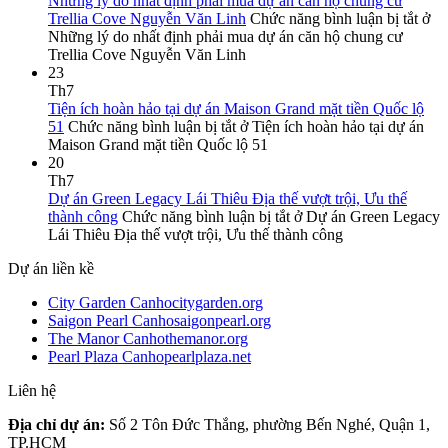
Những lý do nhất định phải mua dự án căn hộ chung cư
Trellia Cove Nguyễn Văn Linh
Chức năng bình luận bị tắt
ở
Những lý do nhất định phải mua dự án căn hộ chung cư
Trellia Cove Nguyễn Văn Linh
23
Th7
Tiện ích hoàn hảo tại dự án Maison Grand mặt tiền Quốc lộ
51
Chức năng bình luận bị tắt
ở Tiện ích hoàn hảo tại dự án
Maison Grand mặt tiền Quốc lộ 51
20
Th7
Dự án Green Legacy Lái Thiêu Địa thế vượt trội, Ưu thế
thành công
Chức năng bình luận bị tắt
ở Dự án Green Legacy
Lái Thiêu Địa thế vượt trội, Ưu thế thành công
Dự án liền kề
City Garden Canhocitygarden.org
Saigon Pearl Canhosaigonpearl.org
The Manor Canhothemanor.org
Pearl Plaza Canhopearlplaza.net
Liên hệ
Địa chỉ dự án:
Số 2 Tôn Đức Thắng, phường Bến Nghé, Quận 1,
TP.HCM