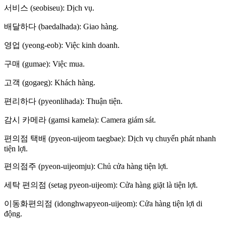
서비스 (seobiseu): Dịch vụ.
배달하다 (baedalhada): Giao hàng.
영업 (yeong-eob): Việc kinh doanh.
구매 (gumae): Việc mua.
고객 (gogaeg): Khách hàng.
편리하다 (pyeonlihada): Thuận tiện.
감시 카메라 (gamsi kamela): Camera giám sát.
편의점 택배 (pyeon-uijeom taegbae): Dịch vụ chuyển phát nhanh
tiện lợi.
편의점주 (pyeon-uijeomju): Chủ cửa hàng tiện lợi.
세탁 편의점 (setag pyeon-uijeom): Cửa hàng giặt là tiện lợi.
이동화편의점 (idonghwapyeon-uijeom): Cửa hàng tiện lợi di
động.