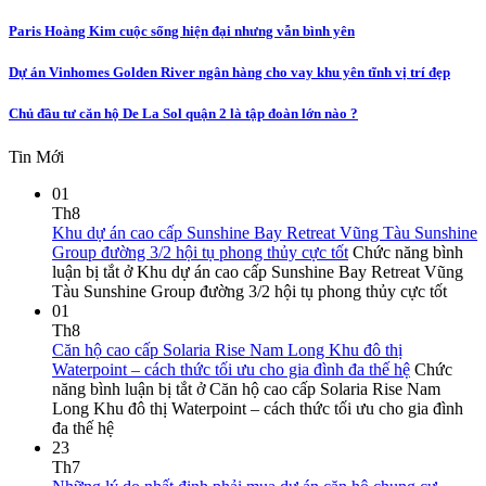
Paris Hoàng Kim cuộc sống hiện đại nhưng vẫn bình yên
Dự án Vinhomes Golden River ngân hàng cho vay khu yên tĩnh vị trí đẹp
Chủ đầu tư căn hộ De La Sol quận 2 là tập đoàn lớn nào ?
Tin Mới
01
Th8
Khu dự án cao cấp Sunshine Bay Retreat Vũng Tàu Sunshine
Group đường 3/2 hội tụ phong thủy cực tốt
Chức năng bình
luận bị tắt
ở Khu dự án cao cấp Sunshine Bay Retreat Vũng
Tàu Sunshine Group đường 3/2 hội tụ phong thủy cực tốt
01
Th8
Căn hộ cao cấp Solaria Rise Nam Long Khu đô thị
Waterpoint – cách thức tối ưu cho gia đình đa thế hệ
Chức
năng bình luận bị tắt
ở Căn hộ cao cấp Solaria Rise Nam
Long Khu đô thị Waterpoint – cách thức tối ưu cho gia đình
đa thế hệ
23
Th7