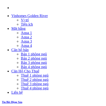
Vinhomes Golden River
Vị trí
Tiện ích
Mặt bằng
Aqua 1
Aqua 2
Aqua 3
Aqua 4
Căn hộ bán
Bán 1 phòng ngủ
Bán 2 phòng ngủ
Bán 3 phòng ngủ
Bán 4 phòng ngủ
Căn Hộ Cho Thuê
Thuê 1 phòng ngủ
Thuê 2 phòng ngủ
Thuê 3 phòng ngủ
Thuê 4 phòng ngủ
Liên hệ
Tin Bất Động Sản