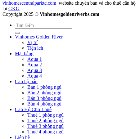
vinhomescentralparktc.com
,website chuyên bán và cho thuê căn hộ
tại
GKG
Copyright 2025 ©
Vinhomesgoldenriverbs.com
Vinhomes Golden River
Vị trí
Tiện ích
Mặt bằng
Aqua 1
Aqua 2
Aqua 3
Aqua 4
Căn hộ bán
Bán 1 phòng ngủ
Bán 2 phòng ngủ
Bán 3 phòng ngủ
Bán 4 phòng ngủ
Căn Hộ Cho Thuê
Thuê 1 phòng ngủ
Thuê 2 phòng ngủ
Thuê 3 phòng ngủ
Thuê 4 phòng ngủ
Liên hệ