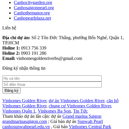
Canhocitygarden.org
Canhosaigonpearl.org
Canhothemanor.org
Canhopearlplaza.net
Liên hệ
Địa chỉ dự án:
Số 2 Tôn Đức Thắng, phường Bến Nghé, Quận 1,
TP.HCM
Holine 1:
0913 756 339
Holine 2:
0903 191 286
Email:
vinhomesgoldenriverbs@gmail.com
Đăng ký nhận thông tin
Vinhomes Golden River
,
dự án Vinhomes Golden River
,
căn hộ
Vinhomes Golden River
,
chung cư Vinhomes Golden River
,
Vinhomes Quận 1
,
Vinhomes Ba Son
,
Tin Tức
Tham khảo dự án lân cận: dự án
Grand marina Saigon
grandmarinasaiigon.com
; Giá bán dự án
Sunwah Pearl
canhosunwahpearl.edu.vn
, Giá bán
Vinhomes Central Park