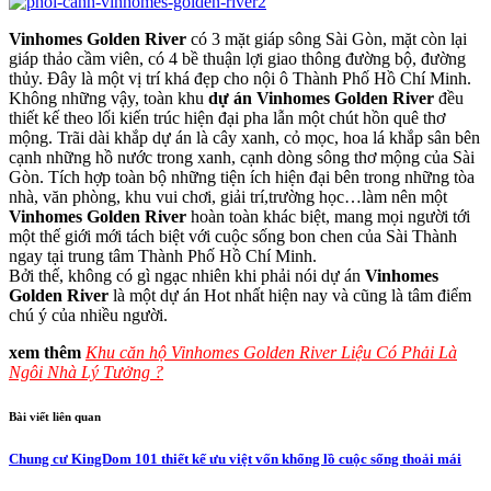
Vinhomes Golden River
có 3 mặt giáp sông Sài Gòn, mặt còn lại
giáp thảo cầm viên, có 4 bề thuận lợi giao thông đường bộ, đường
thủy. Đây là một vị trí khá đẹp cho nội ô Thành Phố Hồ Chí Minh.
Không những vậy, toàn khu
dự án Vinhomes Golden River
đều
thiết kế theo lối kiến trúc hiện đại pha lẫn một chút hồn quê thơ
mộng. Trãi dài khắp dự án là cây xanh, cỏ mọc, hoa lá khắp sân bên
cạnh những hồ nước trong xanh, cạnh dòng sông thơ mộng của Sài
Gòn. Tích hợp toàn bộ những tiện ích hiện đại bên trong những tòa
nhà, văn phòng, khu vui chơi, giải trí,trường học…làm nên một
Vinhomes Golden River
hoàn toàn khác biệt, mang mọi người tới
một thế giới mới tách biệt với cuộc sống bon chen của Sài Thành
ngay tại trung tâm Thành Phố Hồ Chí Minh.
Bởi thế, không có gì ngạc nhiên khi phải nói dự án
Vinhomes
Golden River
là một dự án Hot nhất hiện nay và cũng là tâm điểm
chú ý của nhiều người.
xem thêm
Khu căn hộ Vinhomes Golden River Liệu Có Phải Là
Ngôi Nhà Lý Tưởng ?
Bài viết liên quan
Chung cư KingDom 101 thiết kế ưu việt vốn khổng lồ cuộc sống thoải mái