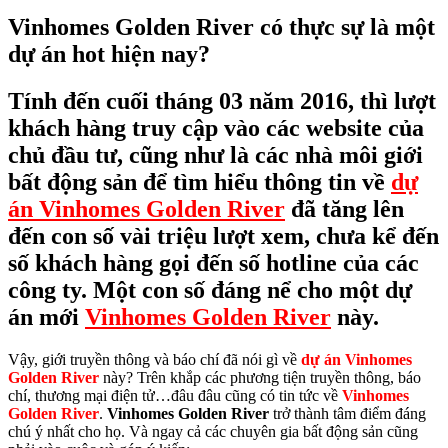
Vinhomes Golden River có thực sự là một
dự án hot hiện nay?
Tính đến cuối tháng 03 năm 2016, thì lượt
khách hàng truy cập vào các website của
chủ đầu tư, cũng như là các nhà môi giới
bất động sản để tìm hiểu thông tin về
dự
án Vinhomes Golden River
đã tăng lên
đến con số vài triệu lượt xem, chưa kể đến
số khách hàng gọi đến số hotline của các
công ty. Một con số đáng nể cho một dự
án mới
Vinhomes Golden River
này.
Vậy, giới truyền thông và báo chí đã nói gì về
dự án Vinhomes
Golden River
này? Trên khắp các phương tiện truyền thông, báo
chí, thương mại điện tử…đâu đâu cũng có tin tức về
Vinhomes
Golden River
.
Vinhomes Golden River
trở thành tâm điểm đáng
chú ý nhất cho họ. Và ngay cả các chuyên gia bất động sản cũng