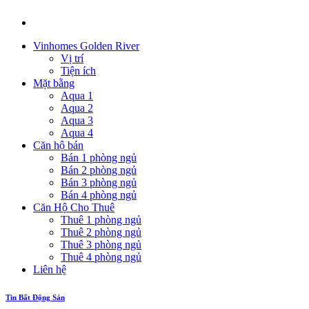
Vinhomes Golden River
Vị trí
Tiện ích
Mặt bằng
Aqua 1
Aqua 2
Aqua 3
Aqua 4
Căn hộ bán
Bán 1 phòng ngủ
Bán 2 phòng ngủ
Bán 3 phòng ngủ
Bán 4 phòng ngủ
Căn Hộ Cho Thuê
Thuê 1 phòng ngủ
Thuê 2 phòng ngủ
Thuê 3 phòng ngủ
Thuê 4 phòng ngủ
Liên hệ
Tin Bất Động Sản