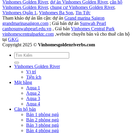
Vinhomes Golden River
,
dự án Vinhomes Golden River
,
căn hộ
Vinhomes Golden River
,
chung cư Vinhomes Golden River
,
Vinhomes Quận 1
,
Vinhomes Ba Son
,
Tin Tức
Tham khảo dự án lân cận: dự án
Grand marina Saigon
grandmarinasaiigon.com
; Giá bán dự án
Sunwah Pearl
canhosunwahpearl.edu.vn
, Giá bán
Vinhomes Central Park
vinhomescentralparktc.com
,website chuyên bán và cho thuê căn hộ
tại
GKG
Copyright 2025 ©
Vinhomesgoldenriverbs.com
Vinhomes Golden River
Vị trí
Tiện ích
Mặt bằng
Aqua 1
Aqua 2
Aqua 3
Aqua 4
Căn hộ bán
Bán 1 phòng ngủ
Bán 2 phòng ngủ
Bán 3 phòng ngủ
Bán 4 phòng ngủ