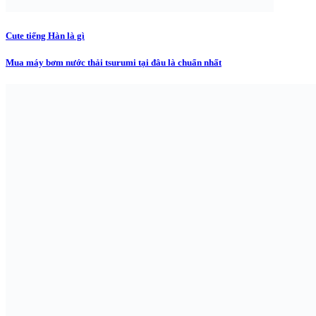
Cute tiếng Hàn là gì
Mua máy bơm nước thải tsurumi tại đâu là chuẩn nhất