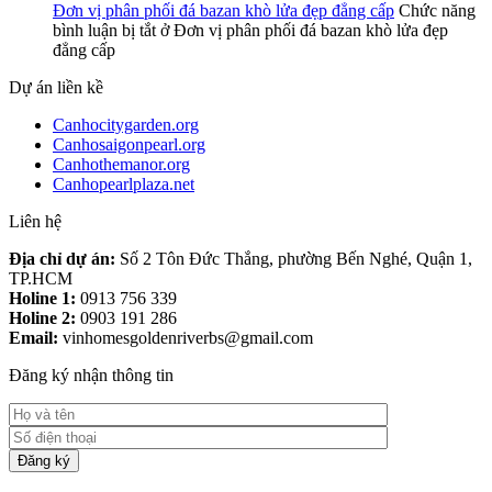
Đơn vị phân phối đá bazan khò lửa đẹp đẳng cấp
Chức năng
bình luận bị tắt
ở Đơn vị phân phối đá bazan khò lửa đẹp
đẳng cấp
Dự án liền kề
Canhocitygarden.org
Canhosaigonpearl.org
Canhothemanor.org
Canhopearlplaza.net
Liên hệ
Địa chỉ dự án:
Số 2 Tôn Đức Thắng, phường Bến Nghé, Quận 1,
TP.HCM
Holine 1:
0913 756 339
Holine 2:
0903 191 286
Email:
vinhomesgoldenriverbs@gmail.com
Đăng ký nhận thông tin