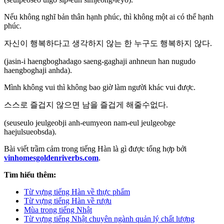
Nếu không nghĩ bản thân hạnh phúc, thì không một ai có thể hạnh
phúc.
자신이 행복하다고 생각하지 않는 한 누구도 행복하지 않다.
(jasin-i haengboghadago saeng-gaghaji anhneun han nugudo
haengboghaji anhda).
Mình không vui thì không bao giờ làm người khác vui được.
스스로 즐겁지 않으면 남을 즐겁게 해줄수없다.
(seuseulo jeulgeobji anh-eumyeon nam-eul jeulgeobge
haejulsueobsda).
Bài viết trầm cảm trong tiếng Hàn là gì được tổng hợp bởi
vinhomesgoldenriverbs.com
.
Tìm hiểu thêm:
Từ vựng tiếng Hàn về thực phẩm
Từ vựng tiếng Hàn về rượu
Mùa trong tiếng Nhật
Từ vựng tiếng Nhật chuyên ngành quản lý chất lượng