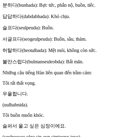
분하다(bunhada): Bực tức, phẫn nộ, buồn, tiếc.
답답하다(dabdabhada): Khó chịu.
슬프다(seulpeuda): Buồn.
서글프다(seogeulpeuda): Buồn, sầu, thảm.
허탈하다(heotalhada): Mệt mỏi, không còn sức.
불만스럽다(bulmanseuleobda): Bất mãn.
Những câu tiếng Hàn liên quan đến trầm cảm:
Tôi rất thất vọng.
우울합니다.
(uulhabnida).
Tôi buồn muốn khóc.
슬퍼서 울고 싶은 심정이에요.
(seulpeoseo ulgo sip-eun simjeong-ieyo).