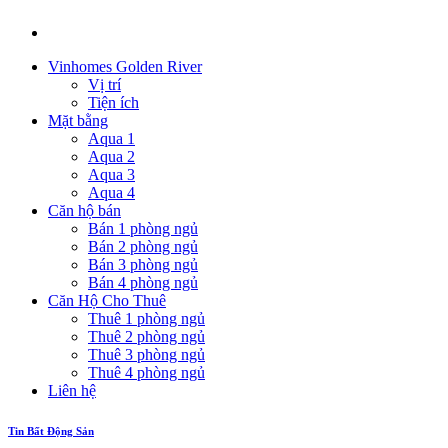
Vinhomes Golden River
Vị trí
Tiện ích
Mặt bằng
Aqua 1
Aqua 2
Aqua 3
Aqua 4
Căn hộ bán
Bán 1 phòng ngủ
Bán 2 phòng ngủ
Bán 3 phòng ngủ
Bán 4 phòng ngủ
Căn Hộ Cho Thuê
Thuê 1 phòng ngủ
Thuê 2 phòng ngủ
Thuê 3 phòng ngủ
Thuê 4 phòng ngủ
Liên hệ
Tin Bất Động Sản