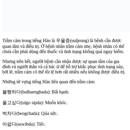
Trầm cảm trong tiếng Hàn là 우울증(uuljeung) là bệnh cần được
quan tâm và điều trị. Ở bệnh nhân trầm cảm nhẹ, bệnh nhân có thể
chưa cần phải dùng đến thuốc và tình trạng không quá nguy hiểm.
Nhưng trên hết, người bệnh cần nhận được sự quan tâm của gia
đình và người thân và cả bác sĩ để hỗ trợ khắc phục tình trạng này,
bởi lẽ, trầm cảm có thể tồi tệ hơn rất nhiều nếu không được điều trị.
Những từ vựng tiếng Hàn liên quan đến trầm cảm:
불행하다(bulhaenghada): Bất hạnh.
울고싶다(ulgo sipda): Muốn khóc.
벅차다(beogchada): Qúa sức.
아쉽다(aswibda): Tiếc.