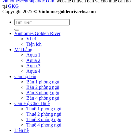
vinhomescentralparktc.com
,website chuyên bán và cho thuê căn hộ
tại
GKG
Copyright 2025 ©
Vinhomesgoldenriverbs.com
Vinhomes Golden River
Vị trí
Tiện ích
Mặt bằng
Aqua 1
Aqua 2
Aqua 3
Aqua 4
Căn hộ bán
Bán 1 phòng ngủ
Bán 2 phòng ngủ
Bán 3 phòng ngủ
Bán 4 phòng ngủ
Căn Hộ Cho Thuê
Thuê 1 phòng ngủ
Thuê 2 phòng ngủ
Thuê 3 phòng ngủ
Thuê 4 phòng ngủ
Liên hệ