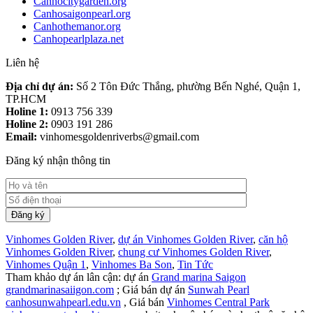
Canhocitygarden.org
Canhosaigonpearl.org
Canhothemanor.org
Canhopearlplaza.net
Liên hệ
Địa chỉ dự án:
Số 2 Tôn Đức Thắng, phường Bến Nghé, Quận 1,
TP.HCM
Holine 1:
0913 756 339
Holine 2:
0903 191 286
Email:
vinhomesgoldenriverbs@gmail.com
Đăng ký nhận thông tin
Vinhomes Golden River
,
dự án Vinhomes Golden River
,
căn hộ
Vinhomes Golden River
,
chung cư Vinhomes Golden River
,
Vinhomes Quận 1
,
Vinhomes Ba Son
,
Tin Tức
Tham khảo dự án lân cận: dự án
Grand marina Saigon
grandmarinasaiigon.com
; Giá bán dự án
Sunwah Pearl
canhosunwahpearl.edu.vn
, Giá bán
Vinhomes Central Park