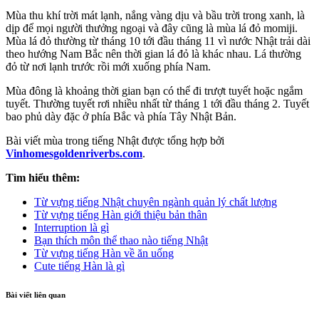
Mùa thu khí trời mát lạnh, nắng vàng dịu và bầu trời trong xanh, là
dịp để mọi người thưởng ngoại và đây cũng là mùa lá đỏ momiji.
Mùa lá đỏ thường từ tháng 10 tới đầu tháng 11 vì nước Nhật trải dài
theo hướng Nam Bắc nên thời gian lá đỏ là khác nhau. Lá thường
đỏ từ nơi lạnh trước rồi mới xuống phía Nam.
Mùa đông là khoảng thời gian bạn có thể đi trượt tuyết hoặc ngắm
tuyết. Thường tuyết rơi nhiều nhất từ tháng 1 tới đầu tháng 2. Tuyết
bao phủ dày đặc ở phía Bắc và phía Tây Nhật Bản.
Bài viết mùa trong tiếng Nhật được tổng hợp bởi
Vinhomesgoldenriverbs.com
.
Tìm hiểu thêm:
Từ vựng tiếng Nhật chuyên ngành quản lý chất lượng
Từ vựng tiếng Hàn giới thiệu bản thân
Interruption là gì
Bạn thích môn thể thao nào tiếng Nhật
Từ vựng tiếng Hàn về ăn uống
Cute tiếng Hàn là gì
Bài viết liên quan