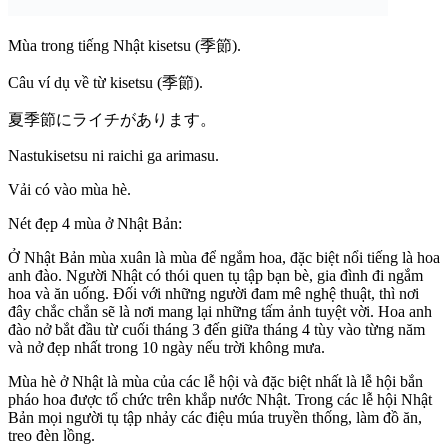
Mùa trong tiếng Nhật kisetsu (季節).
Câu ví dụ về từ kisetsu (季節).
夏季節にライチがあります。
Nastukisetsu ni raichi ga arimasu.
Vải có vào mùa hè.
Nét đẹp 4 mùa ở Nhật Bản:
Ở Nhật Bản mùa xuân là mùa để ngắm hoa, đặc biệt nổi tiếng là hoa
anh đào. Người Nhật có thói quen tụ tập bạn bè, gia đình đi ngắm
hoa và ăn uống. Đối với những người đam mê nghệ thuật, thì nơi
đây chắc chắn sẽ là nơi mang lại những tấm ảnh tuyệt vời. Hoa anh
đào nở bắt đầu từ cuối tháng 3 đến giữa tháng 4 tùy vào từng năm
và nở đẹp nhất trong 10 ngày nếu trời không mưa.
Mùa hè ở Nhật là mùa của các lễ hội và đặc biệt nhất là lễ hội bắn
pháo hoa được tổ chức trên khắp nước Nhật. Trong các lễ hội Nhật
Bản mọi người tụ tập nhảy các điệu múa truyền thống, làm đồ ăn,
treo đèn lồng.