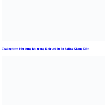
Trải nghiệm bầu đừng khí trong lành với dự án Safira Khang Điền