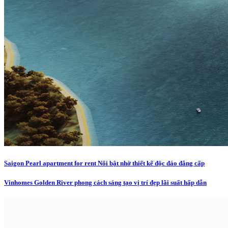
Saigon Pearl apartment for rent Nổi bật nhờ thiết kế độc đáo đẳng cấp
Vinhomes Golden River phong cách sáng tạo vị trí đẹp lãi suất hấp dẫn