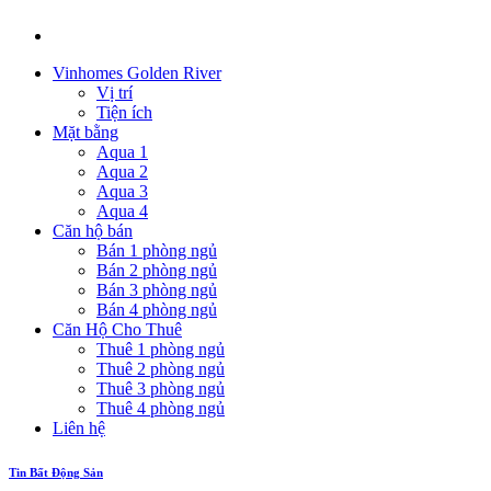
Vinhomes Golden River
Vị trí
Tiện ích
Mặt bằng
Aqua 1
Aqua 2
Aqua 3
Aqua 4
Căn hộ bán
Bán 1 phòng ngủ
Bán 2 phòng ngủ
Bán 3 phòng ngủ
Bán 4 phòng ngủ
Căn Hộ Cho Thuê
Thuê 1 phòng ngủ
Thuê 2 phòng ngủ
Thuê 3 phòng ngủ
Thuê 4 phòng ngủ
Liên hệ
Tin Bất Động Sản