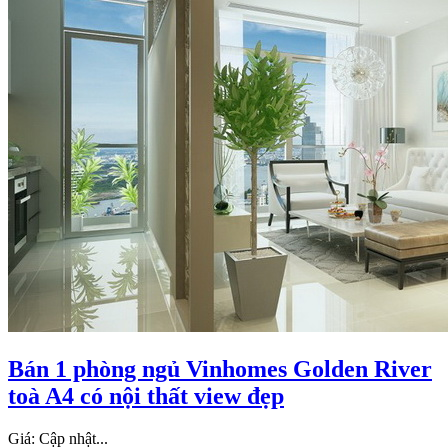
Bán 1 phòng ngủ Vinhomes Golden River
toà A4 có nội thất view đẹp
Giá:
Cập nhật...