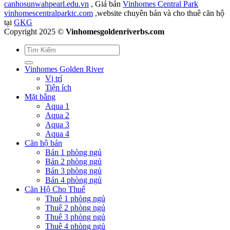
canhosunwahpearl.edu.vn
, Giá bán
Vinhomes Central Park
vinhomescentralparktc.com
,website chuyên bán và cho thuê căn hộ
tại
GKG
Copyright 2025 ©
Vinhomesgoldenriverbs.com
Vinhomes Golden River
Vị trí
Tiện ích
Mặt bằng
Aqua 1
Aqua 2
Aqua 3
Aqua 4
Căn hộ bán
Bán 1 phòng ngủ
Bán 2 phòng ngủ
Bán 3 phòng ngủ
Bán 4 phòng ngủ
Căn Hộ Cho Thuê
Thuê 1 phòng ngủ
Thuê 2 phòng ngủ
Thuê 3 phòng ngủ
Thuê 4 phòng ngủ