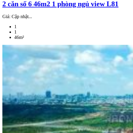
2 căn số 6 46m2 1 phòng ngủ view L81
Giá:
Cập nhật...
1
1
46m²