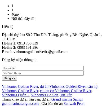
1
1
46m²
Nội thất đầy đủ
Liên hệ
Địa chỉ dự án:
Số 2 Tôn Đức Thắng, phường Bến Nghé, Quận 1,
TP.HCM
Holine 1:
0913 756 339
Holine 2:
0903 191 286
Email:
vinhomesgoldenriverbs@gmail.com
Đăng ký nhận thông tin
Vinhomes Golden River
,
dự án Vinhomes Golden River
,
căn hộ
Vinhomes Golden River
,
chung cư Vinhomes Golden River
,
Vinhomes Quận 1
,
Vinhomes Ba Son
,
Tin Tức
Tham khảo dự án lân cận: dự án
Grand marina Saigon
grandmarinasaiigon.com
; Giá bán dự án
Sunwah Pearl