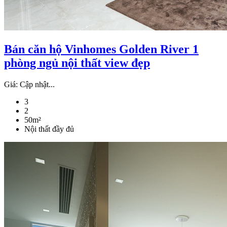
Bán căn hộ Vinhomes Golden River 1
phòng ngủ nội thất view đẹp
Giá:
Cập nhật...
3
2
50m²
Nội thất đầy đủ