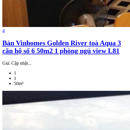
4
Bán Vinhomes Golden River toà Aqua 3
căn hộ số 6 50m2 1 phòng ngủ view L81
Giá:
Cập nhật...
1
1
50m²