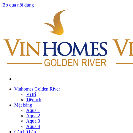
Bỏ qua nội dung
Vinhomes Golden River
Vị trí
Tiện ích
Mặt bằng
Aqua 1
Aqua 2
Aqua 3
Aqua 4
Căn hộ bán