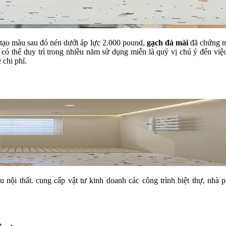
 tạo màu sau đó nén dưới áp lực 2.000 pound,
gạch đá mài
đã chứng mi
 có thể duy trì trong nhiều năm sử dụng miễn là quý vị chú ý đến việc
 chi phí.
u nội thất. cung cấp vật tư kinh doanh các công trình biệt thự, nhà 