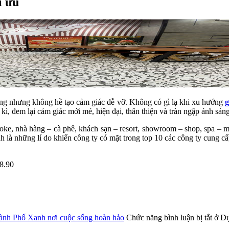
i ưu
mỏng nhưng không hề tạo cảm giác dễ vỡ. Không có gì lạ khi xu hướng
g
 kì, đem lại cảm giác mới mẻ, hiện đại, thân thiện và tràn ngập ánh sáng
aoke, nhà hàng – cà phê, khách sạn – resort, showroom – shop, spa – 
là những lí do khiến công ty có mặt trong top 10 các công ty cung cấp
8.90
hành Phố Xanh nơi cuộc sống hoàn hảo
Chức năng bình luận bị tắt
ở Dự