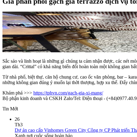
Giá phân phối gạch giả terrazzo dịch vụ tố
Sắc sảo và linh hoạt là những gì chúng ta cảm nhận được, các nét 
gian dài. “Crittal” có khả năng biến đổi hoàn toàn một không gian bất
Từ nhà phố, biệt thự, căn hộ chung cư, cao ốc văn phòng, bar – kar
những không gian đúng ý muốn lại thời thượng, hợp xu thế. Đấy chính 
Khám phá >>>
https://tphvn.com/gach-gia-xi-mang/
Bộ phận kinh doanh và CSKH Zalo/Tel: Điện thoại - (+84)0977.40.9
Tin Mới
26
Th3
Dự án cao cấp Vinhomes Green City Công ty CP Phát triển T
Xanh nơi cuộc sống hoàn hảo