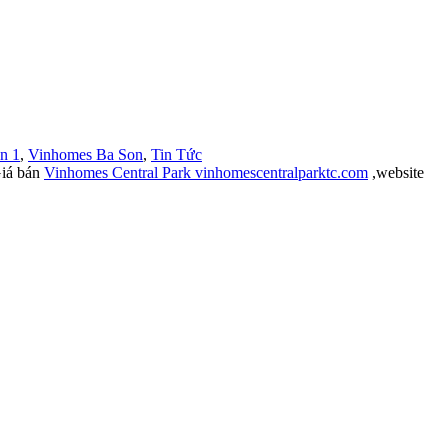
n 1
,
Vinhomes Ba Son
,
Tin Tức
iá bán
Vinhomes Central Park vinhomescentralparktc.com
,website