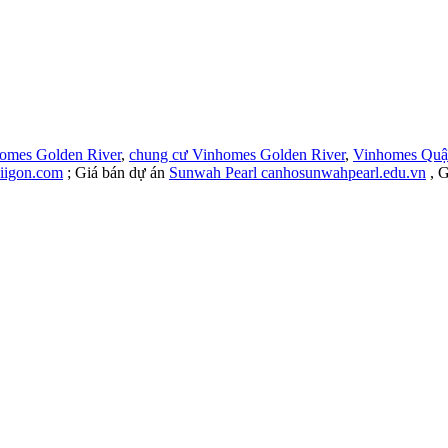
homes Golden River
,
chung cư Vinhomes Golden River
,
Vinhomes Quậ
iigon.com
; Giá bán dự án
Sunwah Pearl canhosunwahpearl.edu.vn
, G