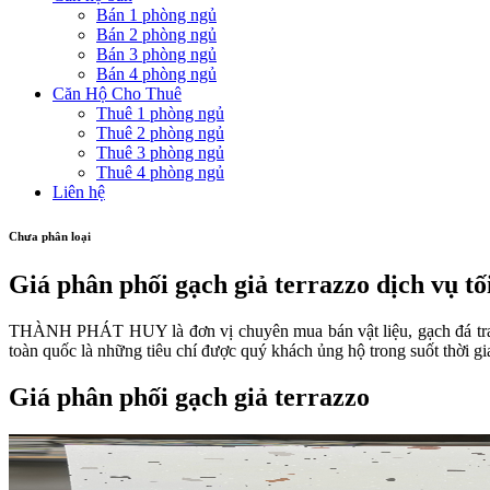
Bán 1 phòng ngủ
Bán 2 phòng ngủ
Bán 3 phòng ngủ
Bán 4 phòng ngủ
Căn Hộ Cho Thuê
Thuê 1 phòng ngủ
Thuê 2 phòng ngủ
Thuê 3 phòng ngủ
Thuê 4 phòng ngủ
Liên hệ
Chưa phân loại
Giá phân phối gạch giả terrazzo dịch vụ tố
THÀNH PHÁT HUY là đơn vị chuyên mua bán vật liệu, gạch đá trang trí
toàn quốc là những tiêu chí được quý khách ủng hộ trong suốt thời gi
Giá phân phối gạch giả terrazzo