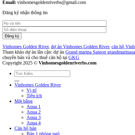
Email:
vinhomesgoldenriverbs@gmail.com
Đăng ký nhận thông tin
Vinhomes Golden River
,
dự án Vinhomes Golden River
,
căn hộ Vin
Tham khảo dự án lân cận: dự án
Grand marina Saigon grandmarinasa
chuyên bán và cho thuê căn hộ tại
GKG
Copyright 2025 ©
Vinhomesgoldenriverbs.com
Vinhomes Golden River
Vị trí
Tiện ích
Mặt bằng
Aqua 1
Aqua 2
Aqua 3
Aqua 4
Căn hộ bán
Bán 1 phòng ngủ