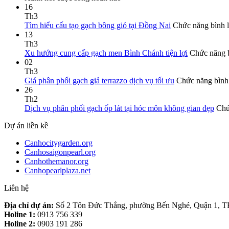
16
Th3
Tìm hiểu cấu tạo gạch bông gió tại Đồng Nai
Chức năng bình lu
13
Th3
Xu hướng cung cấp gạch men Bình Chánh tiện lợi
Chức năng b
02
Th3
Giá phân phối gạch giả terrazzo dịch vụ tối ưu
Chức năng bình 
26
Th2
Dịch vụ phân phối gạch ốp lát tại hóc môn không gian đẹp
Chứ
Dự án liền kề
Canhocitygarden.org
Canhosaigonpearl.org
Canhothemanor.org
Canhopearlplaza.net
Liên hệ
Địa chỉ dự án:
Số 2 Tôn Đức Thắng, phường Bến Nghé, Quận 1, 
Holine 1:
0913 756 339
Holine 2:
0903 191 286