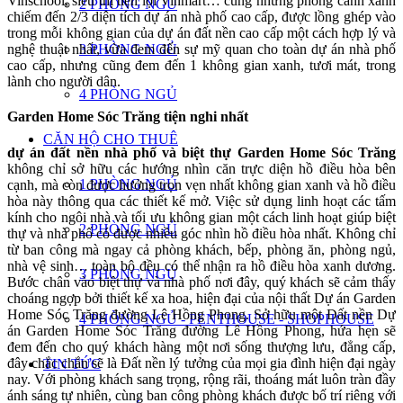
Vinschool, siêu thị tiện lợi Vinmart… cùng những phong cảnh xanh
2 PHÒNG NGỦ
chiếm đến 2/3 diện tích dự án nhà phố cao cấp, được lồng ghép vào
trong mỗi không gian của dự án đất nền cao cấp một cách hợp lý và
3 PHÒNG NGỦ
nghệ thuật nhất, vừa đem đến sự mỹ quan cho toàn dự án nhà phố
cao cấp, nhưng cũng đem đến 1 không gian xanh, tươi mát, trong
lành cho người dân.
4 PHÒNG NGỦ
Garden Home Sóc Trăng tiện nghi nhất
CĂN HỘ CHO THUÊ
dự án đất nền nhà phố và biệt thự Garden Home Sóc Trăng
không chỉ sở hữu các hướng nhìn căn trực diện hồ điều hòa bên
1 PHÒNG NGỦ
cạnh, mà còn được hưởng trọn vẹn nhất không gian xanh và hồ điều
hòa này thông qua các thiết kế mở. Việc sử dụng linh hoạt các tấm
kính cho ngôi nhà và tối ưu không gian một cách linh hoạt giúp biệt
2 PHÒNG NGỦ
thự và nhà phố có được nhiều góc nhìn hồ điều hòa nhất. Không chỉ
từ ban công mà ngay cả phòng khách, bếp, phòng ăn, phòng ngủ,
nhà vệ sinh… toàn bộ đều có thể nhận ra hồ điều hòa xanh dương.
3 PHÒNG NGỦ
Bước chân vào biệt thự và nhà phố nơi đây, quý khách sẽ cảm thấy
choáng ngợp bởi thiết kế xa hoa, hiện đại của nội thất Dự án Garden
Home Sóc Trăng đường Lê Hồng Phong. Sở hữu một Đất nền Dự
4 PHÒNG NGỦ - PENTHOUSE - SHOPHOUSE
án Garden Home Sóc Trăng đường Lê Hồng Phong, hứa hẹn sẽ
đem đến cho quý khách hàng một nơi sống thượng lưu, đẳng cấp,
đây chắc chắn sẽ là Đất nền lý tưởng của mọi gia đình hiện đại ngày
TIN TỨC
nay. Với phòng khách sang trọng, rộng rãi, thoáng mát luôn tràn đầy
ánh sáng tự nhiên, cùng ban công phòng khách được bố trí riêng với