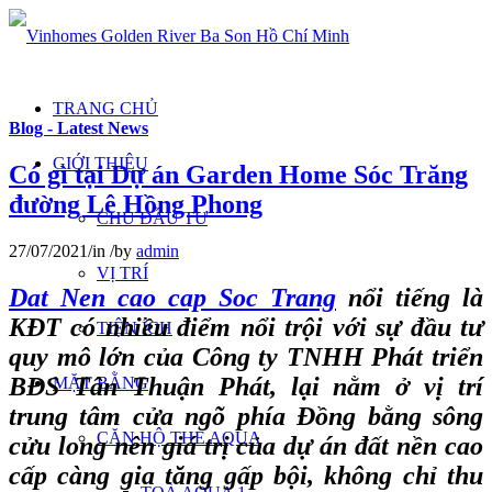
TRANG CHỦ
Blog - Latest News
GIỚI THIỆU
Có gì tại Dự án Garden Home Sóc Trăng
đường Lê Hồng Phong
CHỦ ĐẦU TƯ
27/07/2021
/
in
/
by
admin
VỊ TRÍ
Dat Nen cao cap Soc Trang
nổi tiếng là
KĐT có nhiều điểm nổi trội với sự đầu tư
TIỆN ÍCH
quy mô lớn của Công ty TNHH Phát triển
BĐS Tân Thuận Phát, lại nằm ở vị trí
MẶT BẰNG
trung tâm cửa ngõ phía Đồng bằng sông
CĂN HỘ THE AQUA
cửu long nên giá trị của dự án đất nền cao
cấp càng gia tăng gấp bội, không chỉ thu