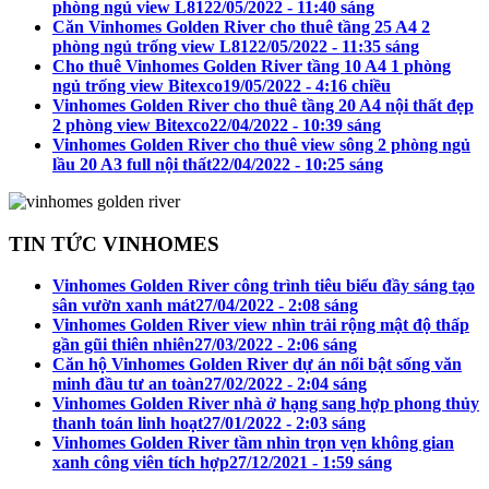
phòng ngủ view L81
22/05/2022 - 11:40 sáng
Căn Vinhomes Golden River cho thuê tầng 25 A4 2
phòng ngủ trống view L81
22/05/2022 - 11:35 sáng
Cho thuê Vinhomes Golden River tầng 10 A4 1 phòng
ngủ trống view Bitexco
19/05/2022 - 4:16 chiều
Vinhomes Golden River cho thuê tầng 20 A4 nội thất đẹp
2 phòng view Bitexco
22/04/2022 - 10:39 sáng
Vinhomes Golden River cho thuê view sông 2 phòng ngủ
lầu 20 A3 full nội thất
22/04/2022 - 10:25 sáng
TIN TỨC VINHOMES
Vinhomes Golden River công trình tiêu biểu đầy sáng tạo
sân vườn xanh mát
27/04/2022 - 2:08 sáng
Vinhomes Golden River view nhìn trải rộng mật độ thấp
gần gũi thiên nhiên
27/03/2022 - 2:06 sáng
Căn hộ Vinhomes Golden River dự án nổi bật sống văn
minh đầu tư an toàn
27/02/2022 - 2:04 sáng
Vinhomes Golden River nhà ở hạng sang hợp phong thủy
thanh toán linh hoạt
27/01/2022 - 2:03 sáng
Vinhomes Golden River tầm nhìn trọn vẹn không gian
xanh công viên tích hợp
27/12/2021 - 1:59 sáng