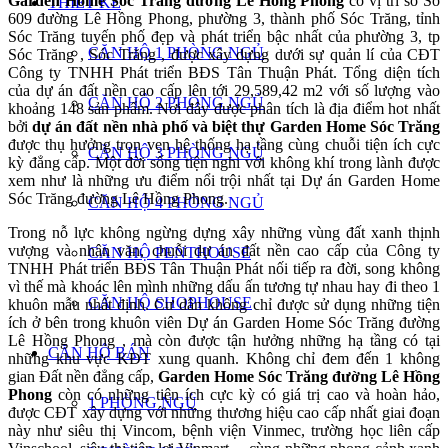
Garden Home Sóc Trăng đường Lê Hồng Phong
có vị trí số Số
THIẾT KẾ
609 đường Lê Hồng Phong, phường 3, thành phố Sóc Trăng, tỉnh
Sóc Trăng tuyến phố đẹp và phát triển bậc nhất của phường 3, tp
CĂN HỘ 1 PHÒNG NGỦ
Sóc Trăng , Sóc Trăng , được xây dựng dưới sự quản lí của CĐT
Công ty TNHH Phát triển BĐS Tân Thuận Phát. Tổng diện tích
của dự án đất nền cao cấp lên tới 29,589,42 m2 với số lượng vào
CĂN HỘ 2 PHÒNG NGỦ
khoảng 148 sản phẩm. Nơi đây được phân tích là địa điểm hot nhất
bởi
dự án đất nền nhà phố và biệt thự Garden Home Sóc Trăng
được thụ hưởng trọn vẹn hệ thống hạ tầng cùng chuỗi tiện ích cực
CĂN HỘ 3 PHÒNG NGỦ
kỳ đẳng cấp. Một đời sống tiện nghi với không khí trong lành được
xem như là những ưu điểm nổi trội nhất tại Dự án Garden Home
Sóc Trăng đường Lê Hồng Phong.
CĂN HỘ 4 PHÒNG NGỦ
Trong nỗ lực không ngừng dựng xây những vùng đất xanh thịnh
vượng và nhân văn, chuỗi dự án đất nền cao cấp của Công ty
CĂN HỘ PENTHOUSE
TNHH Phát triển BĐS Tân Thuận Phát nối tiếp ra đời, song không
vì thế mà khoác lên mình những dấu ấn tương tự nhau hay đi theo 1
CĂN HỘ SHOPHOUSE
khuôn mẫu nhất định. Cư dân không chỉ được sử dụng những tiện
ích ở bên trong khuôn viên Dự án Garden Home Sóc Trăng đường
Lê Hồng Phong , mà còn được tận hưởng những hạ tầng có tại
CĂN HỘ BÁN
những khu vực KĐT xung quanh. Không chỉ đem đến 1 không
gian Đất nền đẳng cấp,
Garden Home Sóc Trăng đường Lê Hồng
Phong
còn có những tiện ích cực kỳ có giá trị cao và hoàn hảo,
1 PHÒNG NGỦ
được CĐT xây dựng với những thương hiệu cao cấp nhất giai đoạn
này như siêu thị Vincom, bệnh viện Vinmec, trường học liên cấp