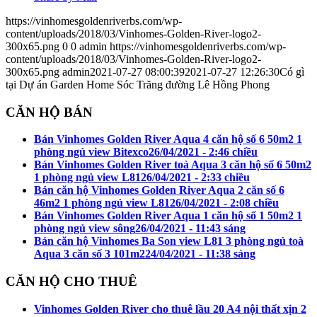
https://vinhomesgoldenriverbs.com/wp-
content/uploads/2018/03/Vinhomes-Golden-River-logo2-
300x65.png
0
0
admin
https://vinhomesgoldenriverbs.com/wp-
content/uploads/2018/03/Vinhomes-Golden-River-logo2-
300x65.png
admin
2021-07-27 08:00:39
2021-07-27 12:26:30
Có gì
tại Dự án Garden Home Sóc Trăng đường Lê Hồng Phong
CĂN HỘ BÁN
Bán Vinhomes Golden River Aqua 4 căn hộ số 6 50m2 1
phòng ngủ view Bitexco
26/04/2021 - 2:46 chiều
Bán Vinhomes Golden River toà Aqua 3 căn hộ số 6 50m2
1 phòng ngủ view L81
26/04/2021 - 2:33 chiều
Bán căn hộ Vinhomes Golden River Aqua 2 căn số 6
46m2 1 phòng ngủ view L81
26/04/2021 - 2:08 chiều
Bán Vinhomes Golden River Aqua 1 căn hộ số 1 50m2 1
phòng ngủ view sông
26/04/2021 - 11:43 sáng
Bán căn hộ Vinhomes Ba Son view L81 3 phòng ngủ toà
Aqua 3 căn số 3 101m2
24/04/2021 - 11:38 sáng
CĂN HỘ CHO THUÊ
Vinhomes Golden River cho thuê lầu 20 A4 nội thất xịn 2