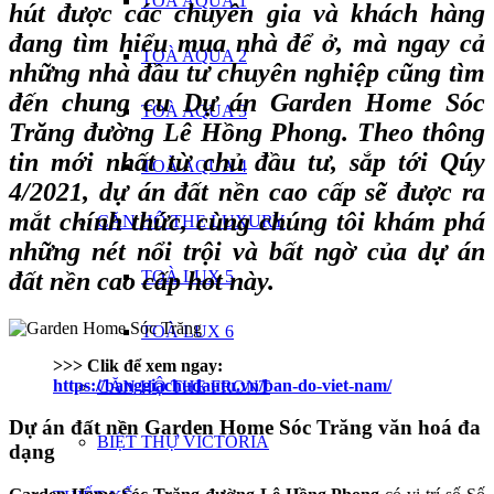
TOÀ AQUA 1
hút được các chuyên gia và khách hàng
đang tìm hiểu mua nhà để ở, mà ngay cả
TOÀ AQUA 2
những nhà đầu tư chuyên nghiệp cũng tìm
đến chung cu Dự án Garden Home Sóc
TOÀ AQUA 3
Trăng đường Lê Hồng Phong. Theo thông
tin mới nhất từ chủ đầu tư, sắp tới Qúy
TOÀ AQUA 4
4/2021, dự án đất nền cao cấp sẽ được ra
mắt chính thức, cùng chúng tôi khám phá
CĂN HỘ THE LUXURY
những nét nổi trội và bất ngờ của dự án
đất nền cao cấp hot này.
TOÀ LUX 5
TOÀ LUX 6
>>> Clik để xem ngay:
https://banggiachudautu.vn/ban-do-viet-nam/
CĂN HỘ THE FRONT
Dự án đất nền Garden Home Sóc Trăng văn hoá đa
BIỆT THỰ VICTORIA
dạng