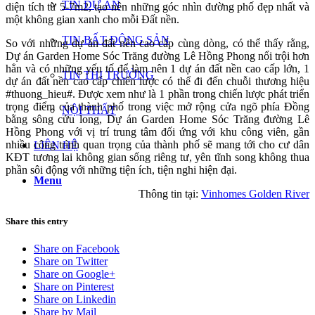
TIN DỰ ÁN
diện tích từ 5-7m2, tạo nên những góc nhìn đường phố đẹp nhất và
một không gian xanh cho mỗi Đất nền.
TIN BẤT ĐỘNG SẢN
So với những dự án đất nền cao cấp cùng dòng, có thể thấy rằng,
Dự án Garden Home Sóc Trăng đường Lê Hồng Phong nổi trội hơn
hẳn và có những yếu tố để làm nên 1 dự án đất nền cao cấp lớn, 1
TIN THỊ TRƯỜNG
dự án đất nền cao cấp chiến lược có thể đi đến chuỗi thương hiệu
#thuong_hieu#. Được xem như là 1 phần trong chiến lược phát triển
trọng điểm của thành phố trong việc mở rộng cửa ngõ phía Đồng
NỘI THẤT
bằng sông cửu long, Dự án Garden Home Sóc Trăng đường Lê
Hồng Phong với vị trí trung tâm đối ứng với khu công viên, gần
nhiều công trình quan trọng của thành phố sẽ mang tới cho cư dân
LIÊN HỆ
KĐT tương lai không gian sống riêng tư, yên tĩnh song không thua
phần sôi động với những tiện ích, tiện nghi hiện đại.
Menu
Thông tin tại:
Vinhomes Golden River
Share this entry
Share on Facebook
Share on Twitter
Share on Google+
Share on Pinterest
Share on Linkedin
Share by Mail