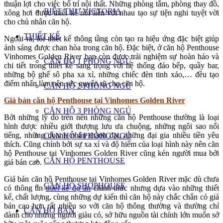
thuận lợi cho việc bố trí nội thất. Những phòng tắm, phòng thay đồ,
BIỆT THỰ VICTORIA
xông hơi được thiết kế nối liền với nhau tạo sự tiện nghi tuyệt vời
cho chủ nhân căn hộ.
THIẾT KẾ
Ngoài ra, lối thiết kế thông tầng còn tạo ra hiệu ứng đặc biệt giúp
ánh sáng được chan hòa trong căn hộ. Đặc biệt, ở căn hộ Penthouse
Vinhomes Golden River bạn còn được trải nghiệm sự hoàn hảo và
CĂN HỘ 1 PHÒNG NGỦ
chi tiết trong thiết kế sang trọng với hệ thống đảo bếp, quầy bar,
những bộ ghế sô pha xa xỉ, những chiếc đèn tinh xảo,… đều tạo
điểm nhấn làm nên sức quyến rũ cho căn hộ.
CĂN HỘ 2 PHÒNG NGỦ
Giá bán căn hộ Penthouse tại Vinhomes Golden River
CĂN HỘ 3 PHÒNG NGỦ
Bởi những lý do trên nên những căn hộ Penthouse thường là loại
hình được nhiều giới thượng lưu ưa chuộng, những ngôi sao nổi
tiếng, những doanh nhân thành đạt, những đại gia nhiều tiền yêu
CĂN HỘ 4 PHÒNG NGỦ
thích. Cũng chính bởi sự xa xỉ và độ hiếm của loại hình này nên căn
hộ Penthouse tại Vinhomes Golden River cũng kén người mua bởi
CĂN HỘ PENTHOUSE
giá bán cao.
Giá bán căn hộ Penthouse tại Vinhomes Golden River mặc dù chưa
CĂN HỘ SHOPHOUSE
có thông tin
thiết kế dự án
chính thức nhưng dựa vào những thiết
kế, chất lượng, cùng những dự kiến thì căn hộ này chắc chắn có giá
bán cao hơn rất nhiều so với căn hộ thông thường và thường chỉ
CĂN HỘ BÁN
dành cho những người giàu có, sở hữu nguồn tài chính lớn muốn sở