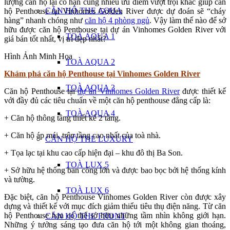
lượng căn hộ lại có hạn cùng nhiều ưu điểm vượt trội khác giúp căn
CĂN HỘ THE AQUA
hộ Penthouse tại Vinhomes Golden River được dự đoán sẽ “cháy
hàng” nhanh chóng như
căn hộ 4 phòng ngủ
. Vậy làm thế nào để sở
hữu được căn hộ Penthouse tại dự án Vinhomes Golden River với
TOÀ AQUA 1
giá bán tốt nhất, vị trí đẹp nhất?
Hình Ảnh Minh Họa
TOÀ AQUA 2
Khám phá căn hộ Penthouse tại Vinhomes Golden River
TOÀ AQUA 3
Căn hộ Penthouse tại
dự án Vinhomes Golden River
được thiết kế
với đầy đủ các tiêu chuẩn về một căn hộ penthouse đẳng cấp là:
TOÀ AQUA 4
+ Căn hộ thông tầng thiết kế 2 tầng.
+ Căn hộ áp mái, trên tầng cao nhất của toà nhà.
CĂN HỘ THE LUXURY
+ Tọa lạc tại khu cao cấp hiện đại – khu đô thị Ba Son.
TOÀ LUX 5
+ Sở hữu hệ thống ban công lớn và được bao bọc bởi hệ thống kính
và tường.
TOÀ LUX 6
Đặc biệt, căn hộ Penthouse Vinhomes Golden River còn được xây
dựng và thiết kế với mục đích giảm thiểu tiêu thụ điện năng. Từ căn
hộ Penthouse bạn có thể sở hữu những tầm nhìn không giới hạn.
CĂN HỘ THE FRONT
Những ý tưởng sáng tạo đưa căn hộ tới một không gian thoáng,