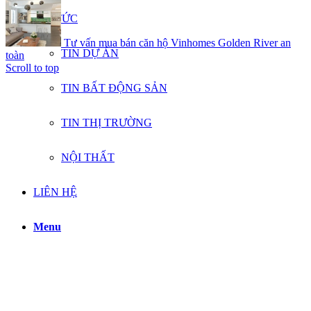
TIN TỨC
Tư vấn mua bán căn hộ Vinhomes Golden River an
TIN DỰ ÁN
toàn
Scroll to top
TIN BẤT ĐỘNG SẢN
TIN THỊ TRƯỜNG
NỘI THẤT
LIÊN HỆ
Menu