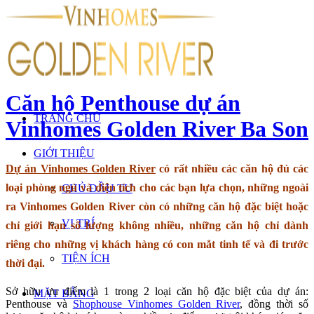
Căn hộ Penthouse dự án
TRANG CHỦ
Vinhomes Golden River Ba Son
GIỚI THIỆU
Dự án Vinhomes Golden River
có rất nhiều các căn hộ đủ các
loại phòng ngủ và diện tích cho các bạn lựa chọn, những ngoài
CHỦ ĐẦU TƯ
ra Vinhomes Golden River còn có những căn hộ đặc biệt hoặc
VỊ TRÍ
chỉ giới hạn số lượng không nhiều, những căn hộ chỉ dành
riêng cho những vị khách hàng có con mắt tinh tế và đi trước
TIỆN ÍCH
thời đại.
Sở hữu ưu điểm là 1 trong 2 loại căn hộ đặc biệt của dự án:
MẶT BẰNG
Penthouse và
Shophouse Vinhomes Golden River
, đồng thời số