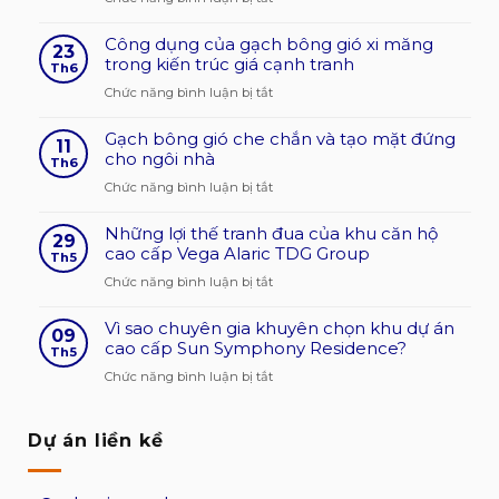
Tìm
Công dụng của gạch bông gió xi măng
hiểu
23
trong kiến trúc giá cạnh tranh
dòng
Th6
sản
ở
Chức năng bình luận bị tắt
phẩm
Công
gạch
Gạch bông gió che chắn và tạo mặt đứng
dụng
11
bông
cho ngôi nhà
của
Th6
gió
gạch
ở
Chức năng bình luận bị tắt
hiện
bông
Gạch
nay?
gió
Những lợi thế tranh đua của khu căn hộ
bông
29
độ
xi
cao cấp Vega Alaric TDG Group
gió
Th5
bền
măng
che
ở
Chức năng bình luận bị tắt
cao
trong
chắn
Những
kiến
và
Vì sao chuyên gia khuyên chọn khu dự án
lợi
09
trúc
tạo
cao cấp Sun Symphony Residence?
thế
Th5
giá
mặt
tranh
ở
Chức năng bình luận bị tắt
cạnh
đứng
đua
Vì
tranh
cho
của
sao
ngôi
khu
Dự án liền kề
chuyên
nhà
căn
gia
hộ
khuyên