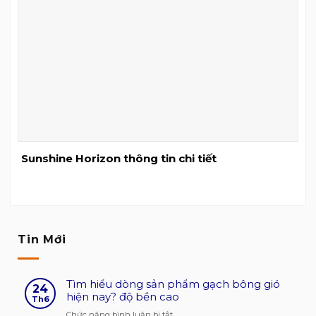
Sunshine Horizon thông tin chi tiết
Tin Mới
Tìm hiểu dòng sản phẩm gạch bông gió
24
hiện nay? độ bền cao
Th6
ở
Chức năng bình luận bị tắt