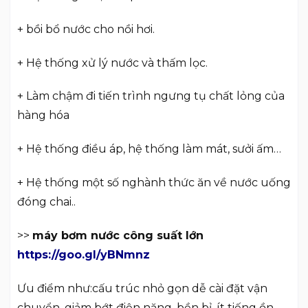
+ bồi bổ nước cho nồi hơi.
+ Hệ thống xử lý nước và thấm lọc.
+ Làm chậm đi tiến trình ngưng tụ chất lỏng của
hàng hóa
+ Hệ thống điều áp, hệ thống làm mát, sưởi ấm…
+ Hệ thống một số nghành thức ăn về nước uống
đóng chai..
>>
máy bơm nước công suất lớn
https://goo.gl/yBNmnz
Ưu điểm như:cấu trúc nhỏ gọn dễ cài đặt vận
chuyển, giảm bớt điện năng, bền bỉ, ít tiếng ồn,