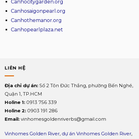
Canhocitygarden.org
cao
chọn
cấp
khu
Canhosaigonpearl.org
Vega
dự
Canhothemanor.org
Alaric
án
TDG
cao
Canhopearlplaza.net
Group
cấp
Sun
Symphony
Residence?
LIÊN HỆ
Địa chỉ dự án:
Số 2 Tôn Đức Thắng, phường Bến Nghé,
Quận 1, TP.HCM
Holine 1:
0913 756 339
Holine 2:
0903 191 286
Email:
vinhomesgoldenriverbs@gmail.com
Vinhomes Golden River
,
dự án Vinhomes Golden River
,