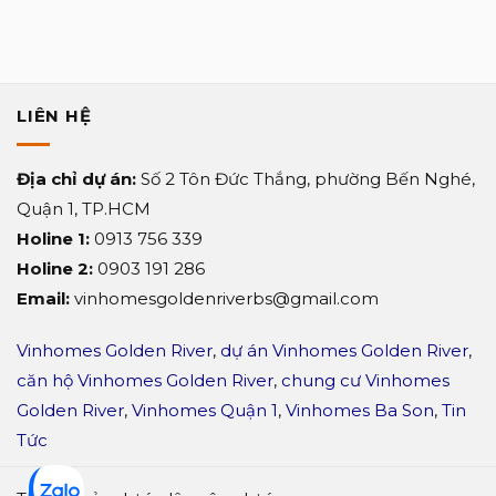
Sun
Symphony
Residence?
LIÊN HỆ
Địa chỉ dự án:
Số 2 Tôn Đức Thắng, phường Bến Nghé,
Quận 1, TP.HCM
Holine 1:
0913 756 339
Holine 2:
0903 191 286
Email:
vinhomesgoldenriverbs@gmail.com
Vinhomes Golden River
,
dự án Vinhomes Golden River
,
căn hộ Vinhomes Golden River
,
chung cư Vinhomes
Golden River
,
Vinhomes Quận 1
,
Vinhomes Ba Son
,
Tin
Tức