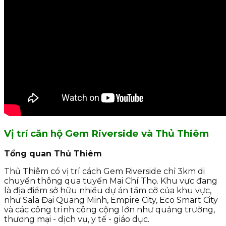
Vị trí căn hộ Gem Riverside và Thủ Thiêm
Tổng quan Thủ Thiêm
Thủ Thiêm có vị trí cách Gem Riverside chỉ 3km di
chuyển thông qua tuyến Mai Chí Thọ. Khu vực đang
là địa điểm sở hữu nhiều dự án tầm cỡ của khu vực,
như Sala Đại Quang Minh, Empire City, Eco Smart City
và các công trình công cộng lớn như quảng trường,
thương mại - dịch vụ, y tế - giáo dục.