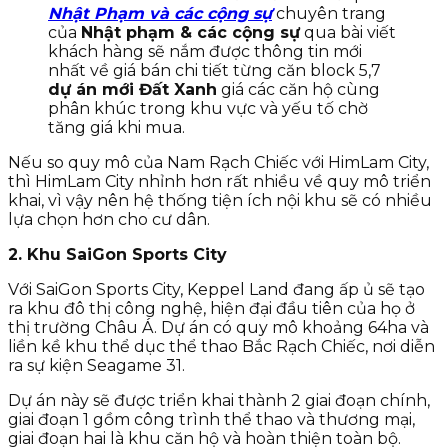
Nhật Phạm và các cộng sự
chuyên trang
của
Nhật phạm & các cộng sự
qua bài viết
khách hàng sẽ nắm được thông tin mới
nhất về giá bán chi tiết từng căn block 5,7
dự án mới Đất Xanh
giá các căn hộ cùng
phân khúc trong khu vực và yếu tố chờ
tăng giá khi mua.
Nếu so quy mô của Nam Rạch Chiếc với HimLam City,
thì HimLam City nhỉnh hơn rất nhiều về quy mô triển
khai, vì vậy nên hệ thống tiện ích nội khu sẽ có nhiều
lựa chọn hơn cho cư dân.
2. Khu SaiGon Sports City
Với SaiGon Sports City, Keppel Land đang ấp ủ sẽ tạo
ra khu đô thị công nghệ, hiện đại đầu tiên của họ ở
thị trường Châu Á. Dự án có quy mô khoảng 64ha và
liền kề khu thể dục thể thao Bắc Rạch Chiếc, nơi diễn
ra sự kiện Seagame 31.
Dự án này sẽ được triển khai thành 2 giai đoạn chính,
giai đoạn 1 gồm công trình thể thao và thương mại,
giai đoạn hai là khu căn hộ và hoàn thiện toàn bộ.