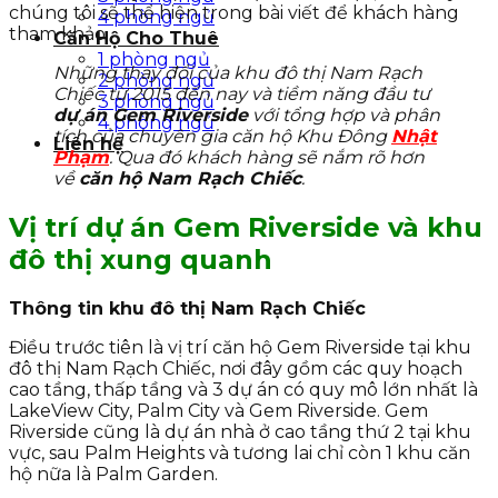
chúng tôi sẽ thể hiện trong bài viết để khách hàng
4 phòng ngủ
tham khảo.
Căn Hộ Cho Thuê
1 phòng ngủ
Những thay đổi của khu đô thị Nam Rạch
2 phòng ngủ
Chiếc từ 2015 đến nay và tiềm năng đầu tư
3 phòng ngủ
dự án Gem Riverside
với tổng hợp và phân
4 phòng ngủ
tích của chuyên gia căn hộ Khu Đông
Nhật
Liên hệ
Phạm
. Qua đó khách hàng sẽ nắm rõ hơn
về
căn hộ Nam Rạch Chiếc
.
Vị trí dự án Gem Riverside và khu
đô thị xung quanh
Thông tin khu đô thị Nam Rạch Chiếc
Điều trước tiên là vị trí căn hộ Gem Riverside tại khu
đô thị Nam Rạch Chiếc, nơi đây gồm các quy hoạch
cao tầng, thấp tầng và 3 dự án có quy mô lớn nhất là
LakeView City, Palm City và Gem Riverside. Gem
Riverside cũng là dự án nhà ở cao tầng thứ 2 tại khu
vực, sau Palm Heights và tương lai chỉ còn 1 khu căn
hộ nữa là Palm Garden.