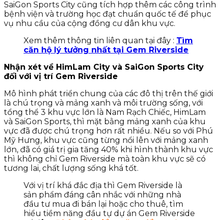
SaiGon Sports City cũng tích hợp thêm các công trình
bệnh viện và trường học đạt chuẩn quốc tế để phục
vụ nhu cầu của cộng đồng cư dân khu vực.
Xem thêm thông tin liên quan tại đây :
Tìm
căn hộ lý tưởng nhất tại Gem Riverside
Nhận xét về HimLam City và SaiGon Sports City
đối với vị trí Gem Riverside
Mô hình phát triển chung của các đô thị trên thế giới
là chú trọng và mảng xanh và môi trường sống, với
tổng thể 3 khu vực lớn là Nam Rạch Chiếc, HimLam
và SaiGon Sports, thì mặt bằng mảng xanh của khu
vực đã được chú trọng hơn rất nhiều. Nếu so với Phú
Mỹ Hưng, khu vực cũng từng nổi lên với mảng xanh
lớn, đã có giá trị gia tăng 40% khi hình thành khu vực
thì không chỉ Gem Riverside mà toàn khu vực sẽ có
tương lai, chất lượng sống khá tốt.
Với vị trí khá đắc địa thì Gem Riverside là
sản phẩm đáng cân nhắc với những nhà
đầu tư mua đi bán lại hoặc cho thuê, tìm
hiểu tiềm năng đầu tự dự án Gem Riverside