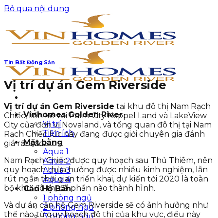
Bỏ qua nội dung
Tin Bất Động Sản
Vị trí dự án Gem Riverside
Vị trí dự án Gem Riverside
tại khu đô thị Nam Rạch
Vinhomes Golden River
Chiếc, liền kề với Palm City Keppel Land và LakeView
Vị trí
City của đơn vị Novaland, và tổng quan đô thị tại Nam
Tiện ích
Rạch Chiếc lúc này đang được giới chuyên gia đánh
Mặt bằng
giá rất cao.
Aqua 1
Nam Rạch Chiếc được quy hoạch sau Thủ Thiêm, nên
Aqua 2
quy hoạch thừa hưởng được nhiều kinh nghiệm, lẫn
Aqua 3
rút ngắn thời gian triển khai, dự kiến tới 2020 là toàn
Aqua 4
bộ khu đô thị đã phần nào thành hình.
Căn Hộ Bán
1 phòng ngủ
Và dự án căn hộ Gem Riverside sẽ có ảnh hưởng như
2 phòng ngủ
thế nào từ quy hoạch đô thị của khu vực, điều này
3 phòng ngủ