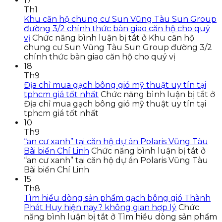
17
Th1
Khu căn hộ chung cư Sun Vũng Tàu Sun Group
đường 3/2 chính thức bàn giao căn hộ cho quý
vị
Chức năng bình luận bị tắt
ở Khu căn hộ
chung cư Sun Vũng Tàu Sun Group đường 3/2
chính thức bàn giao căn hộ cho quý vị
18
Th9
Địa chỉ mua gạch bông gió mỹ thuật uy tín tại
tphcm giá tốt nhất
Chức năng bình luận bị tắt
ở
Địa chỉ mua gạch bông gió mỹ thuật uy tín tại
tphcm giá tốt nhất
10
Th9
“an cư xanh” tại căn hộ dự án Polaris Vũng Tàu
Bãi biển Chí Linh
Chức năng bình luận bị tắt
ở
“an cư xanh” tại căn hộ dự án Polaris Vũng Tàu
Bãi biển Chí Linh
15
Th8
Tìm hiểu dòng sản phẩm gạch bông gió Thành
Phát Huy hiện nay? không gian hợp lý
Chức
năng bình luận bị tắt
ở Tìm hiểu dòng sản phẩm