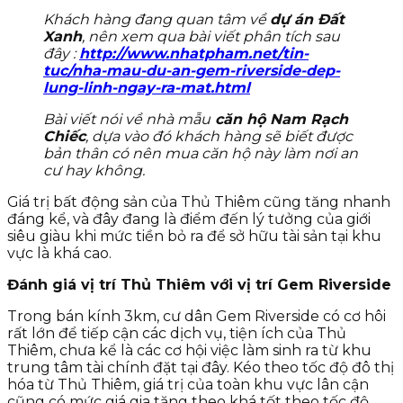
Khách hàng đang quan tâm về
dự án Đất
Xanh
, nên xem qua bài viết phân tích sau
đây :
http://www.nhatpham.net/tin-
tuc/nha-mau-du-an-gem-riverside-dep-
lung-linh-ngay-ra-mat.html
Bài viết nói về nhà mẫu
căn hộ Nam Rạch
Chiếc
, dựa vào đó khách hàng sẽ biết được
bản thân có nên mua căn hộ này làm nơi an
cư hay không.
Giá trị bất động sản của Thủ Thiêm cũng tăng nhanh
đáng kể, và đây đang là điểm đến lý tưởng của giới
siêu giàu khi mức tiền bỏ ra để sở hữu tài sản tại khu
vực là khá cao.
Đánh giá vị trí Thủ Thiêm với vị trí Gem Riverside
Trong bán kính 3km, cư dân Gem Riverside có cơ hôi
rất lớn để tiếp cận các dịch vụ, tiện ích của Thủ
Thiêm, chưa kể là các cơ hội việc làm sinh ra từ khu
trung tâm tài chính đặt tại đây. Kéo theo tốc độ đô thị
hóa từ Thủ Thiêm, giá trị của toàn khu vực lân cận
cũng có mức giá gia tăng theo khá tốt theo tốc độ