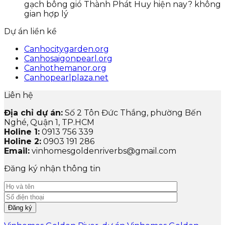
gạch bông gió Thành Phát Huy hiện nay? không
gian hợp lý
Dự án liền kề
Canhocitygarden.org
Canhosaigonpearl.org
Canhothemanor.org
Canhopearlplaza.net
Liên hệ
Địa chỉ dự án:
Số 2 Tôn Đức Thắng, phường Bến
Nghé, Quận 1, TP.HCM
Holine 1:
0913 756 339
Holine 2:
0903 191 286
Email:
vinhomesgoldenriverbs@gmail.com
Đăng ký nhận thông tin