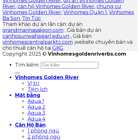
Vinhomes Golden River
,
dự án Vinhomes Golden
River
,
căn hộ Vinhomes Golden River
,
chung cư
Vinhomes Golden River
,
Vinhomes Quận 1
,
Vinhomes
Ba Son
,
Tin Tức
Tham khảo dự án lân cận: dự án
grandmarinasaiigon.com
; Giá bán dự án
canhosunwahpearl.edu.vn
, Giá bán
vinhomescentralparktc.com
,website chuyên bán và
cho thuê căn hộ tại
GKG
Copyright 2025 ©
Vinhomesgoldenriverbs.com
Tìm kiếm:
Vinhomes Golden River
Vị trí
Tiện ích
Mặt bằng
Aqua 1
Aqua 2
Aqua 3
Aqua 4
Căn Hộ Bán
1 phòng ngủ
2 phòng ngủ