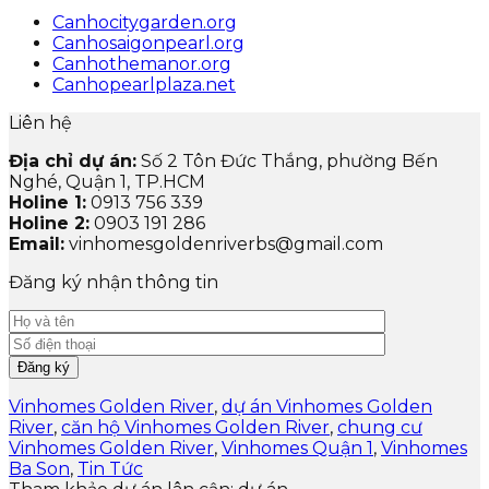
Canhocitygarden.org
Canhosaigonpearl.org
Canhothemanor.org
Canhopearlplaza.net
Liên hệ
Địa chỉ dự án:
Số 2 Tôn Đức Thắng, phường Bến
Nghé, Quận 1, TP.HCM
Holine 1:
0913 756 339
Holine 2:
0903 191 286
Email:
vinhomesgoldenriverbs@gmail.com
Đăng ký nhận thông tin
Vinhomes Golden River
,
dự án Vinhomes Golden
River
,
căn hộ Vinhomes Golden River
,
chung cư
Vinhomes Golden River
,
Vinhomes Quận 1
,
Vinhomes
Ba Son
,
Tin Tức