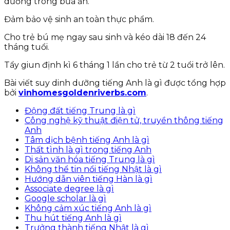
dưỡng trong bữa ăn.
Đảm bảo vệ sinh an toàn thực phẩm.
Cho trẻ bú mẹ ngay sau sinh và kéo dài 18 đến 24
tháng tuổi.
Tẩy giun định kì 6 tháng 1 lần cho trẻ từ 2 tuổi trở lên.
Bài viết suy dinh dưỡng tiếng Anh là gì được tổng hợp
bởi
vinhomesgoldenriverbs.com
.
Động đất tiếng Trung là gì
Công nghệ kỹ thuật điện tử, truyền thông tiếng
Anh
Tâm dịch bệnh tiếng Anh là gì
Thất tình là gì trong tiếng Anh
Di sản văn hóa tiếng Trung là gì
Không thể tin nổi tiếng Nhật là gì
Hướng dẫn viên tiếng Hàn là gì
Associate degree là gì
Google scholar là gì
Không cảm xúc tiếng Anh là gì
Thu hút tiếng Anh là gì
Trưởng thành tiếng Nhật là gì