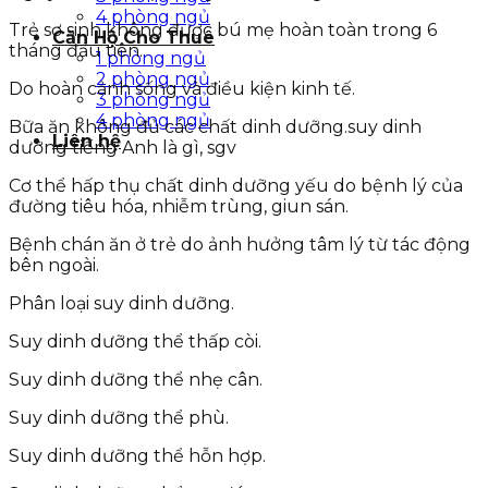
4 phòng ngủ
Trẻ sơ sinh không được bú mẹ hoàn toàn trong 6
Căn Hộ Cho Thuê
tháng đầu tiên.
1 phòng ngủ
2 phòng ngủ
Do hoàn cảnh sống và điều kiện kinh tế.
3 phòng ngủ
4 phòng ngủ
Bữa ăn không đủ các chất dinh dưỡng.suy dinh
Liên hệ
dưỡng tiếng Anh là gì, sgv
Cơ thể hấp thụ chất dinh dưỡng yếu do bệnh lý của
đường tiêu hóa, nhiễm trùng, giun sán.
Bệnh chán ăn ở trẻ do ảnh hưởng tâm lý từ tác động
bên ngoài.
Phân loại suy dinh dưỡng.
Suy dinh dưỡng thể thấp còi.
Suy dinh dưỡng thể nhẹ cân.
Suy dinh dưỡng thể phù.
Suy dinh dưỡng thể hỗn hợp.