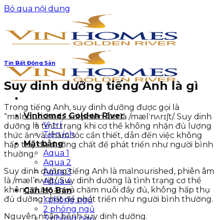
Bỏ qua nội dung
Tin Bất Động Sản
Suy dinh dưỡng tiếng Anh là gì
Trong tiếng Anh, suy dinh dưỡng được gọi là
Vinhomes Golden River
“malnourished,” với phiên âm là /mælˈnʌrɪʃt/. Suy dinh
Vị trí
dưỡng là tình trạng khi cơ thể không nhận đủ lượng
Tiện ích
thức ăn và chăm sóc cần thiết, dẫn đến việc không
Mặt bằng
hấp thụ đủ dưỡng chất để phát triển như người bình
Aqua 1
thường.
Aqua 2
Suy dinh dưỡng tiếng Anh là malnourished, phiên âm
Aqua 3
là /mæl’nʌri∫t/. Suy dinh dưỡng là tình trạng cơ thể
Aqua 4
không được ăn và chăm nuôi đầy đủ, không hấp thụ
Căn Hộ Bán
đủ dưỡng chất để phát triển như người bình thường.
1 phòng ngủ
2 phòng ngủ
Nguyên nhân bệnh suy dinh dưỡng.
3 phòng ngủ