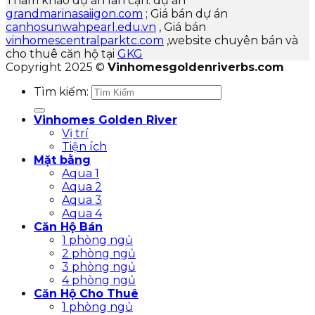
Tham khảo dự án lân cận: dự án
grandmarinasaiigon.com
; Giá bán dự án
canhosunwahpearl.edu.vn
, Giá bán
vinhomescentralparktc.com
,website chuyên bán và
cho thuê căn hộ tại
GKG
Copyright 2025 ©
Vinhomesgoldenriverbs.com
Tìm kiếm:
Vinhomes Golden River
Vị trí
Tiện ích
Mặt bằng
Aqua 1
Aqua 2
Aqua 3
Aqua 4
Căn Hộ Bán
1 phòng ngủ
2 phòng ngủ
3 phòng ngủ
4 phòng ngủ
Căn Hộ Cho Thuê
1 phòng ngủ