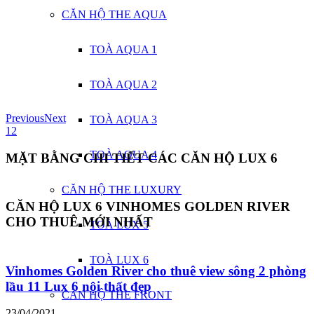
CĂN HỘ THE AQUA
TOÀ AQUA 1
TOÀ AQUA 2
Previous
Next
TOÀ AQUA 3
1
2
TOÀ AQUA 4
MẶT BẰNG CHI TIẾT CÁC CĂN HỘ LUX 6
CĂN HỘ THE LUXURY
CĂN HỘ LUX 6 VINHOMES GOLDEN RIVER
CHO THUÊ MỚI NHẤT
TOÀ LUX 5
TOÀ LUX 6
Vinhomes Golden River cho thuê view sông 2 phòng
lầu 11 Lux 6 nội thất đẹp
CĂN HỘ THE FRONT
23/04/2021