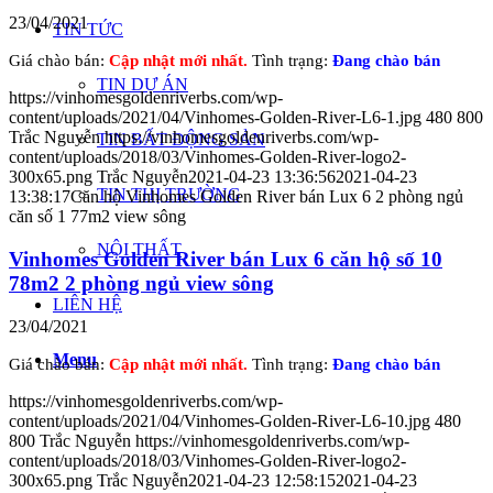
23/04/2021
TIN TỨC
Giá chào bán:
Cập nhật mới nhất.
Tình trạng:
Đang chào bán
TIN DỰ ÁN
https://vinhomesgoldenriverbs.com/wp-
content/uploads/2021/04/Vinhomes-Golden-River-L6-1.jpg
480
800
Trắc Nguyễn
https://vinhomesgoldenriverbs.com/wp-
TIN BẤT ĐỘNG SẢN
content/uploads/2018/03/Vinhomes-Golden-River-logo2-
300x65.png
Trắc Nguyễn
2021-04-23 13:36:56
2021-04-23
TIN THỊ TRƯỜNG
13:38:17
Căn hộ Vinhomes Golden River bán Lux 6 2 phòng ngủ
căn số 1 77m2 view sông
NỘI THẤT
Vinhomes Golden River bán Lux 6 căn hộ số 10
78m2 2 phòng ngủ view sông
LIÊN HỆ
23/04/2021
Menu
Giá chào bán:
Cập nhật mới nhất.
Tình trạng:
Đang chào bán
https://vinhomesgoldenriverbs.com/wp-
content/uploads/2021/04/Vinhomes-Golden-River-L6-10.jpg
480
800
Trắc Nguyễn
https://vinhomesgoldenriverbs.com/wp-
content/uploads/2018/03/Vinhomes-Golden-River-logo2-
300x65.png
Trắc Nguyễn
2021-04-23 12:58:15
2021-04-23