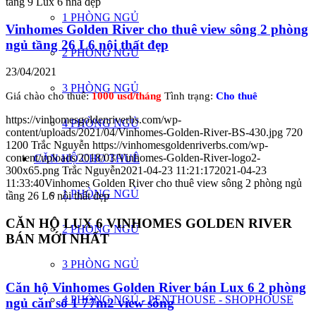
tầng 9 Lux 6 nhà đẹp
1 PHÒNG NGỦ
Vinhomes Golden River cho thuê view sông 2 phòng
ngủ tầng 26 L6 nội thất đẹp
2 PHÒNG NGỦ
23/04/2021
3 PHÒNG NGỦ
Giá chào cho thuê:
1000 usd/tháng
Tình trạng:
Cho thuê
https://vinhomesgoldenriverbs.com/wp-
4 PHÒNG NGỦ
content/uploads/2021/04/Vinhomes-Golden-River-BS-430.jpg
720
1200
Trắc Nguyễn
https://vinhomesgoldenriverbs.com/wp-
content/uploads/2018/03/Vinhomes-Golden-River-logo2-
CĂN HỘ CHO THUÊ
300x65.png
Trắc Nguyễn
2021-04-23 11:21:17
2021-04-23
11:33:40
Vinhomes Golden River cho thuê view sông 2 phòng ngủ
1 PHÒNG NGỦ
tầng 26 L6 nội thất đẹp
CĂN HỘ LUX 6 VINHOMES GOLDEN RIVER
2 PHÒNG NGỦ
BÁN MỚI NHẤT
3 PHÒNG NGỦ
Căn hộ Vinhomes Golden River bán Lux 6 2 phòng
4 PHÒNG NGỦ - PENTHOUSE - SHOPHOUSE
ngủ căn số 1 77m2 view sông