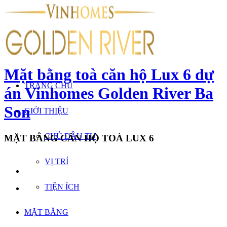
Mặt bằng toà căn hộ Lux 6 dự
TRANG CHỦ
án Vinhomes Golden River Ba
Son
GIỚI THIỆU
CHỦ ĐẦU TƯ
MẶT BẰNG CĂN HỘ TOÀ LUX 6
VỊ TRÍ
TIỆN ÍCH
MẶT BẰNG