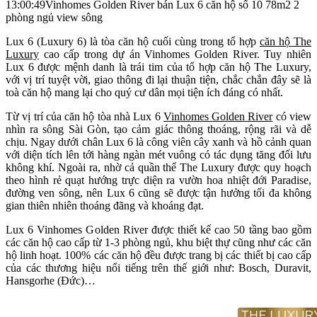
13:00:49
Vinhomes Golden River bán Lux 6 căn hộ số 10 78m2 2
phòng ngủ view sông
Lux 6 (Luxury 6) là tòa căn hộ cuối cùng trong tổ hợp
căn hộ The
Luxury
cao cấp trong dự án Vinhomes Golden River. Tuy nhiên
Lux 6 được mệnh danh là trái tim của tổ hợp căn hộ The Luxury,
với vị trí tuyệt vời, giao thông đi lại thuận tiện, chắc chắn đây sẽ là
toà căn hộ mang lại cho quý cư dân mọi tiện ích đáng có nhất.
Từ vị trí của căn hộ tòa nhà Lux 6
Vinhomes Golden River
có view
nhìn ra sông Sài Gòn, tạo cảm giác thông thoáng, rộng rãi và dễ
chịu. Ngay dưới chân Lux 6 là công viên cây xanh và hồ cảnh quan
với diện tích lên tới hàng ngàn mét vuông có tác dụng tăng đối lưu
không khí. Ngoài ra, nhờ cả quần thể The Luxury được quy hoạch
theo hình rẻ quạt hướng trực diện ra vườn hoa nhiệt đới Paradise,
đường ven sông, nên Lux 6 cũng sẽ được tận hưởng tối đa không
gian thiên nhiên thoáng đãng và khoáng đạt.
Lux 6 Vinhomes Golden River được thiết kế cao 50 tầng bao gồm
các căn hộ cao cấp từ 1-3 phòng ngủ, khu biệt thự cũng như các căn
hộ linh hoạt. 100% các căn hộ đều được trang bị các thiết bị cao cấp
của các thương hiệu nổi tiếng trên thế giới như: Bosch, Duravit,
Hansgorhe (Đức)…