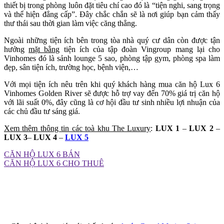
thiết bị trong phòng luôn đặt tiêu chí cao đó là “tiện nghi, sang trọng
và thể hiện đẳng cấp”. Đây chắc chắn sẽ là nơi giúp bạn cảm thấy
thư thái sau thời gian làm việc căng thẳng.
Ngoài những tiện ích bên trong tòa nhà quý cư dân còn được tận
hưởng
mặt bằng
tiện ích của tập đoàn Vingroup mang lại cho
Vinhomes đó là sảnh lounge 5 sao, phòng tập gym, phòng spa làm
đẹp, sân tiện ích, trường học, bệnh viện,…
Với mọi tiện ích nêu trên khi quý khách hàng mua căn hộ Lux 6
Vinhomes Golden River sẽ được hỗ trợ vay đến 70% giá trị căn hộ
với lãi suất 0%, đây cũng là cơ hội đầu tư sinh nhiều lợi nhuận của
các chủ đầu tư sáng giá.
Xem thêm thông tin các toà khu The Luxury
:
LUX 1
–
LUX 2
–
LUX 3
–
LUX 4
–
LUX 5
CĂN HỘ LUX 6 BÁN
CĂN HỘ LUX 6 CHO THUÊ