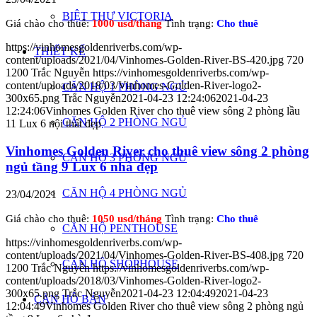
BIỆT THỰ VICTORIA
Giá chào cho thuê:
1000 usd/tháng
Tình trạng:
Cho thuê
https://vinhomesgoldenriverbs.com/wp-
THIẾT KẾ
content/uploads/2021/04/Vinhomes-Golden-River-BS-420.jpg
720
1200
Trắc Nguyễn
https://vinhomesgoldenriverbs.com/wp-
content/uploads/2018/03/Vinhomes-Golden-River-logo2-
CĂN HỘ 1 PHÒNG NGỦ
300x65.png
Trắc Nguyễn
2021-04-23 12:24:06
2021-04-23
12:24:06
Vinhomes Golden River cho thuê view sông 2 phòng lầu
CĂN HỘ 2 PHÒNG NGỦ
11 Lux 6 nội thất đẹp
Vinhomes Golden River cho thuê view sông 2 phòng
CĂN HỘ 3 PHÒNG NGỦ
ngủ tầng 9 Lux 6 nhà đẹp
CĂN HỘ 4 PHÒNG NGỦ
23/04/2021
Giá chào cho thuê:
1050 usd/tháng
Tình trạng:
Cho thuê
CĂN HỘ PENTHOUSE
https://vinhomesgoldenriverbs.com/wp-
content/uploads/2021/04/Vinhomes-Golden-River-BS-408.jpg
720
CĂN HỘ SHOPHOUSE
1200
Trắc Nguyễn
https://vinhomesgoldenriverbs.com/wp-
content/uploads/2018/03/Vinhomes-Golden-River-logo2-
300x65.png
Trắc Nguyễn
2021-04-23 12:04:49
2021-04-23
CĂN HỘ BÁN
12:04:49
Vinhomes Golden River cho thuê view sông 2 phòng ngủ