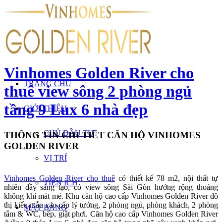
Vinhomes Golden River cho
TRANG CHỦ
thuê view sông 2 phòng ngủ
tầng 9 Lux 6 nhà đẹp
GIỚI THIỆU
CHỦ ĐẦU TƯ
THÔNG TIN CHI TIẾT CĂN HỘ VINHOMES
GOLDEN RIVER
VỊ TRÍ
Vinhomes Golden River cho thuê
có thiết kế 78 m2, nội thất tự
TIỆN ÍCH
nhiên đầy sáng tạo, có view sông Sài Gòn hướng rộng thoáng
không khí mát mẻ. Khu căn hộ cao cấp Vinhomes Golden River đô
thị kiểu mẫu cao cấp lý tưởng, 2 phòng ngủ, phòng khách, 2 phòng
MẶT BẰNG
tắm & WC, bếp, giặt phơi. Căn hộ cao cấp Vinhomes Golden River