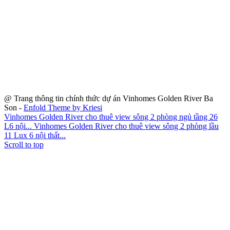
Địa Chỉ dự án: Số 2 Tôn Đức Thắng, phường Bến Nghé, Quận 1,
TP.HCM
Hotline
Vinhomes Central Park
và
Vinhomes Golden River
: 0913
756 339 - 0911 862 939
* Hình ảnh chỉ mang tính chất minh họa. Căn hộ và các trang thiết
bị kèm theo Căn hộ sẽ được bàn giao theo đúng quy định tại Hợp
Đồng Mua Bán ký kết giữa Chủ Đầu Tư và khách hàng.
@ Trang thông tin chính thức dự án Vinhomes Golden River Ba
Son -
Enfold Theme by Kriesi
Vinhomes Golden River cho thuê view sông 2 phòng ngủ tầng 26
L6 nội...
Vinhomes Golden River cho thuê view sông 2 phòng lầu
11 Lux 6 nội thất...
Scroll to top