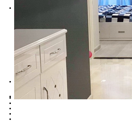
TIN TỨC
TIN DỰ ÁN
TIN BẤT ĐỘNG SẢN
TIN THỊ TRƯỜNG
NỘI THẤT
LIÊN HỆ
Menu