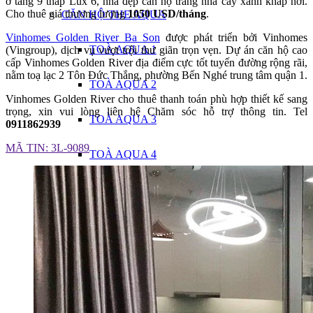
ở tầng 9 tháp Lux 6, nhà đẹp căn hộ trang nhã cây xanh khắp nơi.
Cho thuê giá thương lượng
1050 USD/tháng
.
CĂN HỘ THE AQUA
Vinhomes Golden River Ba Son
được phát triển bởi Vinhomes
TOÀ AQUA 1
(Vingroup), dịch vụ vượt trội thư giãn trọn vẹn. Dự án căn hộ cao
cấp Vinhomes Golden River địa điểm cực tốt tuyến đường rộng rãi,
nằm toạ lạc 2 Tôn Đức Thắng, phường Bến Nghé trung tâm quận 1.
TOÀ AQUA 2
Vinhomes Golden River cho thuê thanh toán phù hợp thiết kế sang
trọng, xin vui lòng liên hệ Chăm sóc hỗ trợ thông tin. Tel
TOÀ AQUA 3
0911862939
MÃ TIN: 3L-9089
TOÀ AQUA 4
CĂN HỘ THE LUXURY
TOÀ LUX 5
TOÀ LUX 6
CĂN HỘ THE FRONT