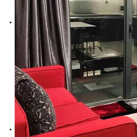
BIỆT THỰ VICTORIA
THIẾT KẾ
CĂN HỘ 1 PHÒNG NGỦ
CĂN HỘ 2 PHÒNG NGỦ
CĂN HỘ 3 PHÒNG NGỦ
CĂN HỘ 4 PHÒNG NGỦ
CĂN HỘ PENTHOUSE
CĂN HỘ SHOPHOUSE
CĂN HỘ BÁN