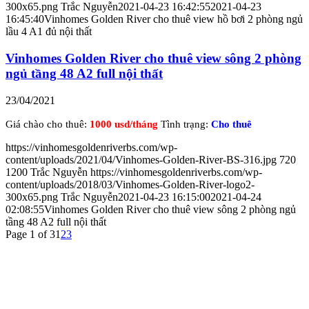
300x65.png
Trắc Nguyễn
2021-04-23 16:42:55
2021-04-23
16:45:40
Vinhomes Golden River cho thuê view hồ bơi 2 phòng ngủ
lầu 4 A1 đủ nội thất
Vinhomes Golden River cho thuê view sông 2 phòng
ngủ tầng 48 A2 full nội thất
23/04/2021
Giá chào cho thuê:
1000 usd/tháng
Tình trạng:
Cho thuê
https://vinhomesgoldenriverbs.com/wp-
content/uploads/2021/04/Vinhomes-Golden-River-BS-316.jpg
720
1200
Trắc Nguyễn
https://vinhomesgoldenriverbs.com/wp-
content/uploads/2018/03/Vinhomes-Golden-River-logo2-
300x65.png
Trắc Nguyễn
2021-04-23 16:15:00
2021-04-24
02:08:55
Vinhomes Golden River cho thuê view sông 2 phòng ngủ
tầng 48 A2 full nội thất
Page 1 of 3
1
2
3