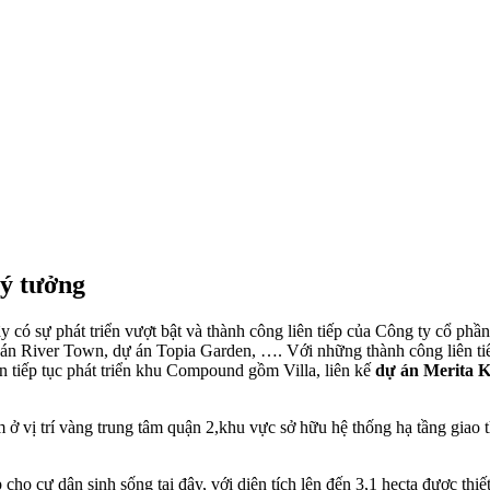
ý tưởng
 có sự phát triển vượt bật và thành công liên tiếp của Công ty cổ ph
ự án River Town, dự án Topia Garden, …. Với những thành công liên ti
 tiếp tục phát triển khu Compound gồm Villa, liên kế
dự án Merita 
ở vị trí vàng trung tâm quận 2,khu vực sở hữu hệ thống hạ tầng giao t
o cư dân sinh sống tại đây, với diên tích lên đến 3,1 hecta được thi