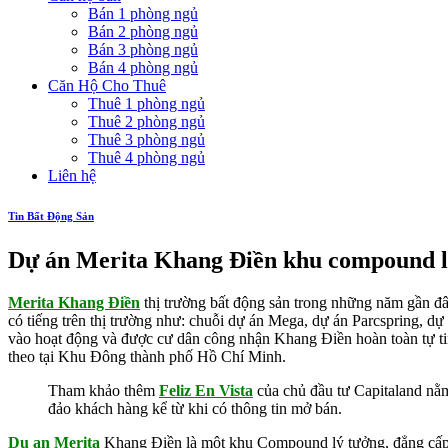
Bán 1 phòng ngủ
Bán 2 phòng ngủ
Bán 3 phòng ngủ
Bán 4 phòng ngủ
Căn Hộ Cho Thuê
Thuê 1 phòng ngủ
Thuê 2 phòng ngủ
Thuê 3 phòng ngủ
Thuê 4 phòng ngủ
Liên hệ
Tin Bất Động Sản
Dự án Merita Khang Điền khu compound l
Merita Khang Điền
thị trường bất động sản trong những năm gần đây
có tiếng trên thị trường như: chuỗi dự án Mega, dự án Parcspring, d
vào hoạt động và được cư dân công nhận Khang Điền hoàn toàn tự tin
theo tại Khu Đông thành phố Hồ Chí Minh.
Tham khảo thêm
Feliz En Vista
của chủ đầu tư Capitaland nằm 
đảo khách hàng kể từ khi có thông tin mở bán.
Du an Merita
Khang Điền là một khu Compound lý tưởng, đẳng cấp ch