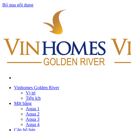
Bỏ qua nội dung
Vinhomes Golden River
Vị trí
Tiện ích
Mặt bằng
Aqua 1
Aqua 2
Aqua 3
Aqua 4
Căn hộ bán