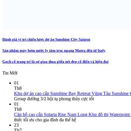
Đánh giá vị trí chiến lược dự án Sunshine City Saigon
Sản phẩm máy bơm nước ly tâm trục ngang Matra đến từ Italy
Gạch cổ trang trí là sự giao thoa giữa nét đẹp cổ điển và hiện đại
Tin Mới
01
Th8
Khu dự án cao cấp Sunshine Bay Retreat Vũng Tàu Sunshine G
Group đường 3/2 hội tụ phong thủy cực tốt
01
Th8
Căn hộ cao cấp Solaria Rise Nam Long Khu đô thị Waterpoint –
thức tối ưu cho gia đình đa thế hệ
23
Th7