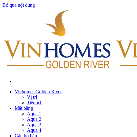
Bỏ qua nội dung
Vinhomes Golden River
Vị trí
Tiện ích
Mặt bằng
Aqua 1
Aqua 2
Aqua 3
Aqua 4
Căn hộ bán