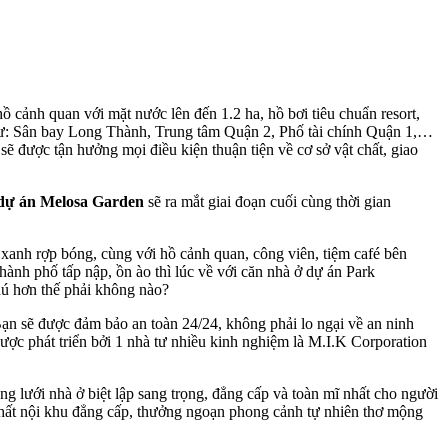
 cảnh quan với mặt nước lên đến 1.2 ha, hồ bơi tiêu chuẩn resort,
 như: Sân bay Long Thành, Trung tâm Quận 2, Phố tài chính Quận 1,…
ẽ được tận hưởng mọi điều kiện thuận tiện về cơ sở vật chất, giao
dự án Melosa Garden
sẽ ra mắt giai đoạn cuối cùng thời gian
 xanh rợp bóng, cùng với hồ cảnh quan, công viên, tiệm café bên
hành phố tấp nập, ồn ào thì lúc về với căn nhà ở dự án Park
thú hơn thế phải không nào?
ạn sẽ được đảm bảo an toàn 24/24, không phải lo ngại về an ninh
được phát triển bởi 1 nhà tư nhiều kinh nghiệm là M.I.K Corporation
ng lưới nhà ở biệt lập sang trọng, đẳng cấp và toàn mĩ nhất cho người
 chất nội khu đẳng cấp, thưởng ngoạn phong cảnh tự nhiên thơ mộng