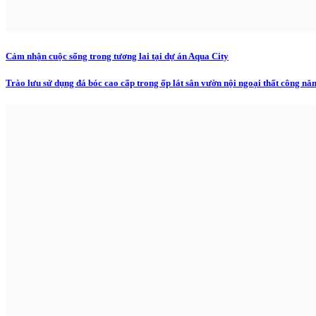
Cảm nhận cuộc sống trong tương lai tại dự án Aqua City
Trào lưu sử dụng đá bóc cao cấp trong ốp lát sân vườn nội ngoại thất công năn