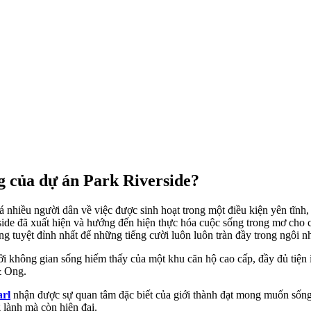
ng của dự án Park Riverside?
iều người dân về việc được sinh hoạt trong một điều kiện yên tĩnh, riê
verside đã xuất hiện và hướng đến hiện thực hóa cuộc sống trong mơ c
ống tuyệt đỉnh nhất để những tiếng cười luôn luôn tràn đầy trong ngôi n
̉i không gian sống hiếm thấy của một khu căn hộ cao cấp, đầy đủ tiện 
 & Ong.
arl
nhận được sự quan tâm đặc biết của giới thành đạt mong muốn số
lành mà còn hiện đại.