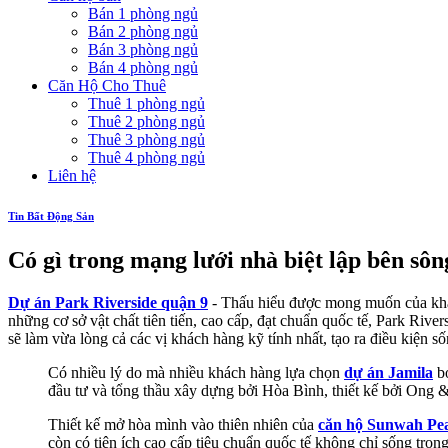
Bán 1 phòng ngủ
Bán 2 phòng ngủ
Bán 3 phòng ngủ
Bán 4 phòng ngủ
Căn Hộ Cho Thuê
Thuê 1 phòng ngủ
Thuê 2 phòng ngủ
Thuê 3 phòng ngủ
Thuê 4 phòng ngủ
Liên hệ
Tin Bất Động Sản
Có gì trong mạng lưới nhà biệt lập bên sô
Dự án Park Riverside quận 9
- Thấu hiểu được mong muốn của khá nh
những cơ sở vật chất tiên tiến, cao cấp, đạt chuẩn quốc tế, Park Ri
sẽ làm vừa lòng cả các vị khách hàng kỹ tính nhất, tạo ra điều kiện s
Có nhiều lý do mà nhiều khách hàng lựa chọn
dự án Jamila
bơ
đầu tư và tổng thầu xây dựng bởi Hòa Bình, thiết kế bởi Ong
Thiết kế mở hòa mình vào thiên nhiên của
căn hộ Sunwah Pe
còn có tiện ích cao cấp tiêu chuẩn quốc tế không chỉ sống trong 