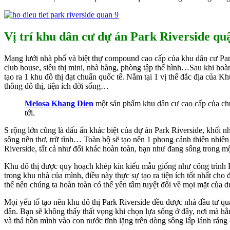
Vị trí khu dân cư dự án Park Riverside quâ
Mạng lưới nhà phố và biệt thự compound cao cấp của khu dân cư Park 
club house, siêu thị mini, nhà hàng, phòng tập thể hình…Sau khi ho
tạo ra 1 khu đô thị đạt chuẩn quốc tế. Nằm tại 1 vị thế đắc địa của
thông đô thị, tiện ích đời sống…
Melosa Khang Dien
một sản phẩm khu dân cư cao cấp của chu
tới.
S rộng lớn cũng là dấu ấn khác biệt của dự án Park Riverside, khối 
sông nên thơ, trữ tình… Toàn bộ sẽ tạo nên 1 phong cảnh thiên nhiên 
Riverside, tất cả như đổi khác hoàn toàn, bạn như đang sống trong mộ
Khu đô thị được quy hoạch khép kín kiểu mẫu giống như công trình P
trong khu nhà của mình, điều này thực sự tạo ra tiện ích tốt nhất ch
thế nên chúng ta hoàn toàn có thể yên tâm tuyệt đối về mọi mặt của dự
Mọi yếu tố tạo nên khu đô thị Park Riverside đều được nhà đầu tư qua
dân. Bạn sẽ không thấy thất vọng khi chọn lựa sống ở đây, nơi mà hằ
và thả hồn mình vào con nước tĩnh lặng trên dòng sông lấp lánh ráng