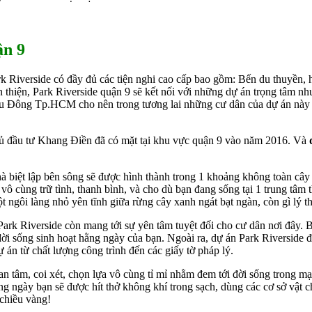
̣n 9
Riverside có đầy đủ các tiện nghi cao cấp bao gồm: Bến du thuyền, hồ
àn thiện, Park Riverside quận 9 sẽ kết nối với những dự án trọng tâm
 Khu Đông Tp.HCM cho nên trong tương lai những cư dân của dự án này s
̉ đầu tư Khang Điền đã có mặt tại khu vực quận 9 vào năm 2016. Và
nhà biệt lập bên sông sẽ được hình thành trong 1 khoảng không toàn cây
vô cùng trữ tình, thanh bình, và cho dù bạn đang sống tại 1 trung tâm t
t ngôi làng nhỏ yên tĩnh giữa rừng cây xanh ngát bạt ngàn, còn gì lý 
ark Riverside còn mang tới sự yên tâm tuyệt đối cho cư dân nơi đây. B
o đời sống sinh hoạt hằng ngày của bạn. Ngoài ra, dự án Park Riverside 
 án từ chất lượng công trình đến các giấy tờ pháp lý.
n tâm, coi xét, chọn lựa vô cùng tỉ mỉ nhằm đem tới đời sống trong mạ
ng ngày bạn sẽ được hít thở không khí trong sạch, dùng các cơ sở vật
 chiều vàng!