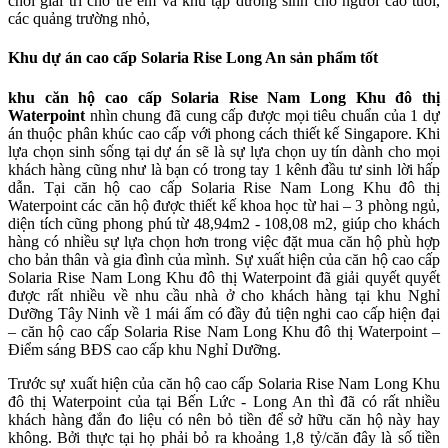
chơi giải trí cho trẻ em và khu tập dưỡng sinh cho người cao tuổi,
các quảng trường nhỏ,
Khu dự án cao cấp Solaria Rise Long An sản phẩm tốt
khu căn hộ cao cấp Solaria Rise Nam Long Khu đô thị
Waterpoint
nhìn chung đã cung cấp được mọi tiêu chuẩn của 1 dự
án thuộc phân khúc cao cấp với phong cách thiết kế Singapore. Khi
lựa chọn sinh sống tại dự án sẽ là sự lựa chọn uy tín dành cho mọi
khách hàng cũng như là bạn có trong tay 1 kênh đầu tư sinh lời hấp
dẫn. Tại căn hộ cao cấp Solaria Rise Nam Long Khu đô thị
Waterpoint các căn hộ được thiết kế khoa học từ hai – 3 phòng ngủ,
diện tích cũng phong phú từ 48,94m2 - 108,08 m2, giúp cho khách
hàng có nhiều sự lựa chọn hơn trong việc đặt mua căn hộ phù hợp
cho bản thân và gia đình của mình. Sự xuất hiện của căn hộ cao cấp
Solaria Rise Nam Long Khu đô thị Waterpoint đã giải quyết quyết
được rất nhiều về nhu cầu nhà ở cho khách hàng tại khu Nghỉ
Dưỡng Tây Ninh về 1 mái ấm có đầy đủ tiện nghi cao cấp hiện đại
– căn hộ cao cấp Solaria Rise Nam Long Khu đô thị Waterpoint –
Điểm sáng BĐS cao cấp khu Nghỉ Dưỡng.
Trước sự xuất hiện của căn hộ cao cấp Solaria Rise Nam Long Khu
đô thị Waterpoint của tại Bến Lức - Long An thì đã có rất nhiều
khách hàng đắn đo liệu có nên bỏ tiền để sở hữu căn hộ này hay
không. Bởi thực tại họ phải bỏ ra khoảng 1,8 tỷ/căn đây là số tiền