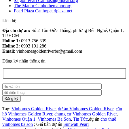
Saigon Pearl Canhosaigonpearl.org
The Manor Canhothemanor.org
Pearl Plaza Canhopearlplaza.net
Liên hệ
Địa chỉ dự án:
Số 2 Tôn Đức Thắng, phường Bến Nghé, Quận 1,
TP.HCM
Holine 1:
0913 756 339
Holine 2:
0903 191 286
Email:
vinhomesgoldenriverbs@gmail.com
Đăng ký nhận thông tin
Tag:
Vinhomes Golden River
,
dự án Vinhomes Golden River
,
căn
hộ Vinhomes Golden River
,
chung cư Vinhomes Golden River
,
Vinhomes Quận 1
,
Vinhomes Ba Son
,
Tin Tức
,dự án
cho thuê
vinhomes ba son
; Giá bán dự án
Sunwah Pearl