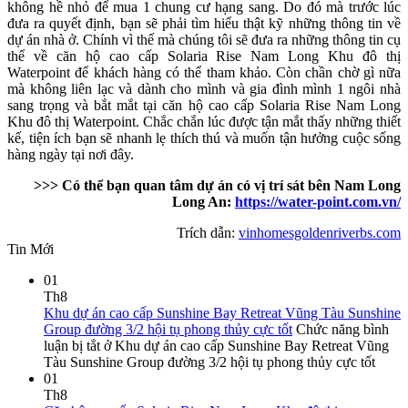
không hề nhỏ để mua 1 chung cư hạng sang. Do đó mà trước lúc
đưa ra quyết định, bạn sẽ phải tìm hiểu thật kỹ những thông tin về
dự án nhà ở. Chính vì thế mà chúng tôi sẽ đưa ra những thông tin cụ
thể về căn hộ cao cấp Solaria Rise Nam Long Khu đô thị
Waterpoint để khách hàng có thể tham khảo. Còn chần chờ gì nữa
mà không liên lạc và dành cho mình và gia đình mình 1 ngôi nhà
sang trọng và bắt mắt tại căn hộ cao cấp Solaria Rise Nam Long
Khu đô thị Waterpoint. Chắc chắn lúc được tận mắt thấy những thiết
kế, tiện ích bạn sẽ nhanh lẹ thích thú và muốn tận hưởng cuộc sống
hàng ngày tại nơi đây.
>>> Có thể bạn quan tâm dự án có vị trí sát bên Nam Long
Long An:
https://water-point.com.vn/
Trích dẫn:
vinhomesgoldenriverbs.com
Tin Mới
01
Th8
Khu dự án cao cấp Sunshine Bay Retreat Vũng Tàu Sunshine
Group đường 3/2 hội tụ phong thủy cực tốt
Chức năng bình
luận bị tắt
ở Khu dự án cao cấp Sunshine Bay Retreat Vũng
Tàu Sunshine Group đường 3/2 hội tụ phong thủy cực tốt
01
Th8