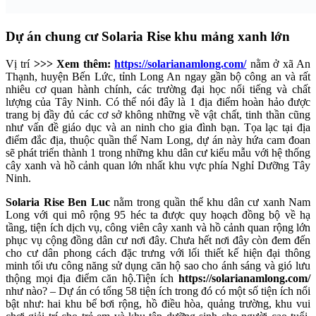
Dự án chung cư Solaria Rise khu mảng xanh lớn
Vị trí
>>> Xem thêm:
https://solarianamlong.com/
nằm ở xã An
Thạnh, huyện Bến Lức, tỉnh Long An ngay gần bộ công an và rất
nhiêu cơ quan hành chính, các trường đại học nổi tiếng và chất
lượng của Tây Ninh. Có thể nói đây là 1 địa điểm hoàn hảo được
trang bị đầy đủ các cơ sở không những về vật chất, tinh thần cũng
như vấn đề giáo dục và an ninh cho gia đình bạn. Tọa lạc tại địa
điểm đắc địa, thuộc quần thể Nam Long, dự án này hứa cam đoan
sẽ phát triển thành 1 trong những khu dân cư kiểu mẫu với hệ thống
cây xanh và hồ cảnh quan lớn nhất khu vực phía Nghỉ Dưỡng Tây
Ninh.
Solaria Rise Ben Luc
nằm trong quần thể khu dân cư xanh Nam
Long với qui mô rộng 95 héc ta được quy hoạch đồng bộ về hạ
tầng, tiện ích dịch vụ, công viên cây xanh và hồ cảnh quan rộng lớn
phục vụ cộng đồng dân cư nơi đây. Chưa hết nơi đây còn đem đến
cho cư dân phong cách đặc trưng với lối thiết kế hiện đại thông
minh tối ưu công năng sử dụng căn hộ sao cho ánh sáng và gió lưu
thộng mọi địa điểm căn hộ.Tiện ích
https://solarianamlong.com/
như nào? – Dự án có tổng 58 tiện ích trong đó có một số tiện ích nổi
bật như: hai khu bể bơi rộng, hồ điều hòa, quảng trường, khu vui