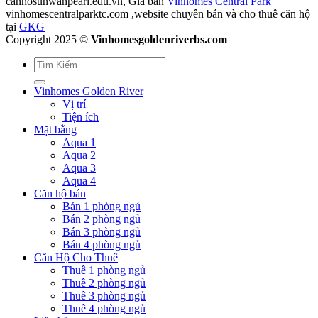
canhosunwahpearl.edu.vn, Giá bán
Vinhomes Central Park
vinhomescentralparktc.com ,website chuyên bán và cho thuê căn hộ
tại
GKG
Copyright 2025 ©
Vinhomesgoldenriverbs.com
Vinhomes Golden River
Vị trí
Tiện ích
Mặt bằng
Aqua 1
Aqua 2
Aqua 3
Aqua 4
Căn hộ bán
Bán 1 phòng ngủ
Bán 2 phòng ngủ
Bán 3 phòng ngủ
Bán 4 phòng ngủ
Căn Hộ Cho Thuê
Thuê 1 phòng ngủ
Thuê 2 phòng ngủ
Thuê 3 phòng ngủ
Thuê 4 phòng ngủ