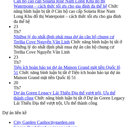
Căn hộ cao cấp Solaria Rise Nam Long Khu đô thị
Waterpoint – cách thức tối ưu cho gia đình đa thế hệ
Chức
năng bình luận bị tắt
ở Căn hộ cao cấp Solaria Rise Nam
Long Khu đô thị Waterpoint – cách thức tối ưu cho gia đình
đa thế hệ
23
Th7
Những lý do nhất định phải mua dự án căn hộ chung cư
Trellia Cove Nguyễn Văn Linh
Chức năng bình luận bị tắt
ở
Những lý do nhất định phải mua dự án căn hộ chung cư
Trellia Cove Nguyễn Văn Linh
23
Th7
Tiện ích hoàn hảo tại dự án Maison Grand mặt tiền Quốc lộ
51
Chức năng bình luận bị tắt
ở Tiện ích hoàn hảo tại dự án
Maison Grand mặt tiền Quốc lộ 51
20
Th7
Dự án Green Legacy Lái Thiêu Địa thế vượt trội, Ưu thế
thành công
Chức năng bình luận bị tắt
ở Dự án Green Legacy
Lái Thiêu Địa thế vượt trội, Ưu thế thành công
Dự án liền kề
City Garden Canhocitygarden.org