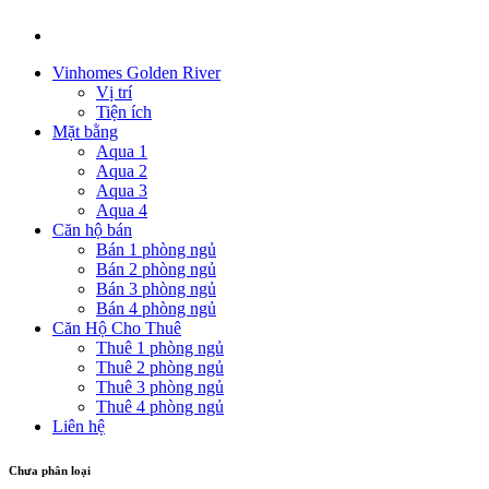
Vinhomes Golden River
Vị trí
Tiện ích
Mặt bằng
Aqua 1
Aqua 2
Aqua 3
Aqua 4
Căn hộ bán
Bán 1 phòng ngủ
Bán 2 phòng ngủ
Bán 3 phòng ngủ
Bán 4 phòng ngủ
Căn Hộ Cho Thuê
Thuê 1 phòng ngủ
Thuê 2 phòng ngủ
Thuê 3 phòng ngủ
Thuê 4 phòng ngủ
Liên hệ
Chưa phân loại