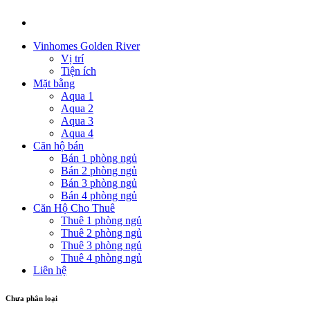
Vinhomes Golden River
Vị trí
Tiện ích
Mặt bằng
Aqua 1
Aqua 2
Aqua 3
Aqua 4
Căn hộ bán
Bán 1 phòng ngủ
Bán 2 phòng ngủ
Bán 3 phòng ngủ
Bán 4 phòng ngủ
Căn Hộ Cho Thuê
Thuê 1 phòng ngủ
Thuê 2 phòng ngủ
Thuê 3 phòng ngủ
Thuê 4 phòng ngủ
Liên hệ
Chưa phân loại