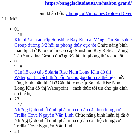
https://banggiachudautu.vn/maison-grand/
Tham khảo bởi:
Chung cư Vinhomes Golden River
Tin Mới
01
Th8
Khu dự án cao cấp Sunshine Bay Retreat Vũng Tàu Sunshine
Group đường 3/2 hội tụ phong thủy cực tốt
Chức năng bình
luận bị tắt
ở Khu dự án cao cấp Sunshine Bay Retreat Vũng
Tàu Sunshine Group đường 3/2 hội tụ phong thủy cực tốt
01
Th8
Căn hộ cao cấp Solaria Rise Nam Long Khu đô thị
Waterpoint – cách thức tối ưu cho gia đình đa thế hệ
Chức
năng bình luận bị tắt
ở Căn hộ cao cấp Solaria Rise Nam
Long Khu đô thị Waterpoint – cách thức tối ưu cho gia đình
đa thế hệ
23
Th7
Những lý do nhất định phải mua dự án căn hộ chung cư
Trellia Cove Nguyễn Văn Linh
Chức năng bình luận bị tắt
ở
Những lý do nhất định phải mua dự án căn hộ chung cư
Trellia Cove Nguyễn Văn Linh
23