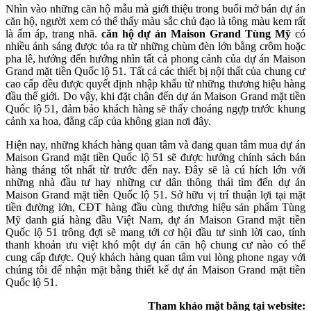
Nhìn vào những căn hộ mẫu mà giới thiệu trong buổi mở bán dự án
căn hộ, người xem có thể thấy màu sắc chủ đạo là tông màu kem rất
là ấm áp, trang nhã.
căn hộ dự án Maison Grand Tùng Mỹ
có
nhiều ánh sáng được tỏa ra từ những chùm đèn lớn bằng crôm hoặc
pha lê, hướng đến hướng nhìn tất cả phong cảnh của dự án Maison
Grand mặt tiền Quốc lộ 51. Tất cả các thiết bị nội thất của chung cư
cao cấp đều được quyết định nhập khẩu từ những thương hiệu hàng
đầu thế giới. Do vậy, khi đặt chân đến dự án Maison Grand mặt tiền
Quốc lộ 51, đảm bảo khách hàng sẽ thấy choáng ngợp trước khung
cảnh xa hoa, đẳng cấp của không gian nơi đây.
Hiện nay, những khách hàng quan tâm và đang quan tâm mua dự án
Maison Grand mặt tiền Quốc lộ 51 sẽ được hưởng chính sách bán
hàng tháng tốt nhất từ trước đến nay. Đây sẽ là cú hích lớn với
những nhà đầu tư hay những cư dân thông thái tìm đến dự án
Maison Grand mặt tiền Quốc lộ 51. Sở hữu vị trí thuận lợi tại mặt
tiền đường lớn, CĐT hàng đầu cùng thương hiệu sản phẩm Tùng
Mỹ danh giá hàng đầu Việt Nam, dự án Maison Grand mặt tiền
Quốc lộ 51 trông đợi sẽ mang tới cơ hội đầu tư sinh lời cao, tính
thanh khoản ưu việt khó một dự án căn hộ chung cư nào có thể
cung cấp được. Quý khách hàng quan tâm vui lòng phone ngay với
chúng tôi để nhận mặt bằng thiết kế dự án Maison Grand mặt tiền
Quốc lộ 51.
Tham khảo mặt bằng tại website: