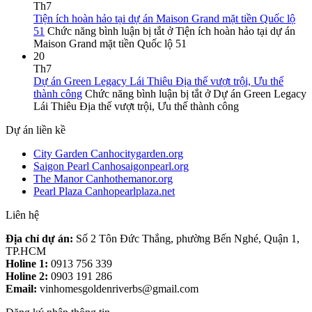
Th7
Tiện ích hoàn hảo tại dự án Maison Grand mặt tiền Quốc lộ
51
Chức năng bình luận bị tắt
ở Tiện ích hoàn hảo tại dự án
Maison Grand mặt tiền Quốc lộ 51
20
Th7
Dự án Green Legacy Lái Thiêu Địa thế vượt trội, Ưu thế
thành công
Chức năng bình luận bị tắt
ở Dự án Green Legacy
Lái Thiêu Địa thế vượt trội, Ưu thế thành công
Dự án liền kề
City Garden Canhocitygarden.org
Saigon Pearl Canhosaigonpearl.org
The Manor Canhothemanor.org
Pearl Plaza Canhopearlplaza.net
Liên hệ
Địa chỉ dự án:
Số 2 Tôn Đức Thắng, phường Bến Nghé, Quận 1,
TP.HCM
Holine 1:
0913 756 339
Holine 2:
0903 191 286
Email:
vinhomesgoldenriverbs@gmail.com