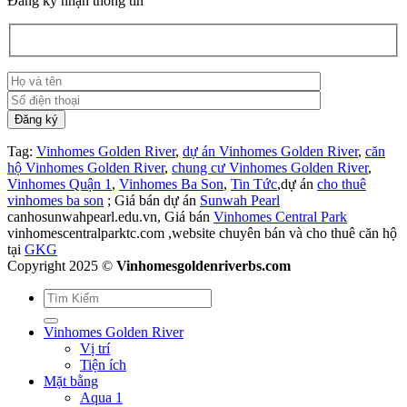
Đăng ký nhận thông tin
Tag:
Vinhomes Golden River
,
dự án Vinhomes Golden River
,
căn
hộ Vinhomes Golden River
,
chung cư Vinhomes Golden River
,
Vinhomes Quận 1
,
Vinhomes Ba Son
,
Tin Tức
,dự án
cho thuê
vinhomes ba son
; Giá bán dự án
Sunwah Pearl
canhosunwahpearl.edu.vn, Giá bán
Vinhomes Central Park
vinhomescentralparktc.com ,website chuyên bán và cho thuê căn hộ
tại
GKG
Copyright 2025 ©
Vinhomesgoldenriverbs.com
Vinhomes Golden River
Vị trí
Tiện ích
Mặt bằng
Aqua 1