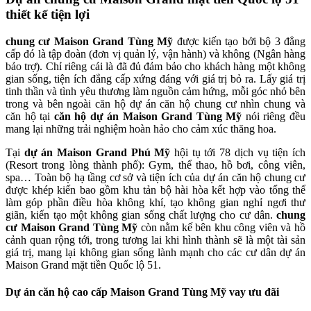
thiết kế tiện lợi
chung cư Maison Grand Tùng Mỹ
được kiến tạo bởi bộ 3 đẳng
cấp đó là tập đoàn (đơn vị quản lý, vận hành) và không (Ngân hàng
bảo trợ). Chỉ riêng cái là đã đủ đảm bảo cho khách hàng một không
gian sống, tiện ích đẳng cấp xứng đáng với giá trị bỏ ra. Lấy giá trị
tinh thần và tình yêu thương làm nguồn cảm hứng, mỗi góc nhỏ bên
trong và bên ngoài căn hộ dự án căn hộ chung cư nhìn chung và
căn hộ tại
căn hộ dự án Maison Grand Tùng Mỹ
nói riêng đều
mang lại những trải nghiệm hoàn hảo cho cảm xúc thăng hoa.
Tại
dự án Maison Grand Phú Mỹ
hội tụ tới 78 dịch vụ tiện ích
(Resort trong lòng thành phố): Gym, thể thao, hồ bơi, công viên,
spa… Toàn bộ hạ tầng cơ sở và tiện ích của dự án căn hộ chung cư
được khép kiến bao gồm khu tản bộ hài hòa kết hợp vào tổng thể
làm góp phần điều hòa không khí, tạo không gian nghỉ ngơi thư
giãn, kiến tạo một không gian sống chất lượng cho cư dân.
chung
cư Maison Grand Tùng Mỹ
còn nằm kế bên khu công viên và hồ
cảnh quan rộng tới, trong tương lai khi hình thành sẽ là một tài sản
giá trị, mang lại không gian sống lành mạnh cho các cư dân dự án
Maison Grand mặt tiền Quốc lộ 51.
Dự án căn hộ cao cấp Maison Grand Tùng Mỹ vay ưu đãi