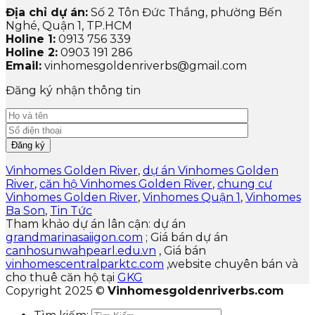
Địa chỉ dự án:
Số 2 Tôn Đức Thắng, phường Bến
Nghé, Quận 1, TP.HCM
Holine 1:
0913 756 339
Holine 2:
0903 191 286
Email:
vinhomesgoldenriverbs@gmail.com
Đăng ký nhận thông tin
Vinhomes Golden River
,
dự án Vinhomes Golden
River
,
căn hộ Vinhomes Golden River
,
chung cư
Vinhomes Golden River
,
Vinhomes Quận 1
,
Vinhomes
Ba Son
,
Tin Tức
Tham khảo dự án lân cận: dự án
grandmarinasaiigon.com
; Giá bán dự án
canhosunwahpearl.edu.vn
, Giá bán
vinhomescentralparktc.com
,website chuyên bán và
cho thuê căn hộ tại
GKG
Copyright 2025 ©
Vinhomesgoldenriverbs.com