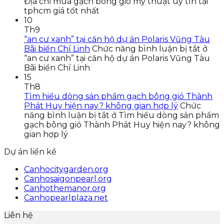
Địa chỉ mua gạch bông gió mỹ thuật uy tín tại
tphcm giá tốt nhất
10
Th9
“an cư xanh” tại căn hộ dự án Polaris Vũng Tàu
Bãi biển Chí Linh
Chức năng bình luận bị tắt
ở
“an cư xanh” tại căn hộ dự án Polaris Vũng Tàu
Bãi biển Chí Linh
15
Th8
Tìm hiểu dòng sản phẩm gạch bông gió Thành
Phát Huy hiện nay? không gian hợp lý
Chức
năng bình luận bị tắt
ở Tìm hiểu dòng sản phẩm
gạch bông gió Thành Phát Huy hiện nay? không
gian hợp lý
Dự án liền kề
Canhocitygarden.org
Canhosaigonpearl.org
Canhothemanor.org
Canhopearlplaza.net
Liên hệ