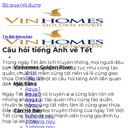
Bỏ qua nội dung
Tin Bất Động Sản
Câu hỏi tiếng Anh về Tết
Trong ngày Tết âm lịch truyền thống, mọi người đều
Vinhomes Golden River
bận rộn với những nghi lễ và tập tục như cúng táo
Vị trí
quân, chuẩn bị mâm cúng tất niên và lễ cúng giao
Tiện ích
thừa. Dưới đây là một số câu hỏi tiếng Anh liên quan
Mặt bằng
đến ngày Tết.
Aqua 1
Ngày Tết âm lịch cổ truyền ai ai cũng bận rộn với
Aqua 2
những phong tục tập quán như cúng táo quân,
Aqua 3
chuẩn bị mâm cúng tất niên, làm lễ cúng giao thừa.
Aqua 4
Đây chính là nét đẹp truyền thống của ngày Tết Việt.
Căn Hộ Bán
Tết cũng là dịp để các thành viên trong gia đình tụ
1 phòng ngủ
họp lại với nhau.
2 phòng ngủ
3 phòng ngủ