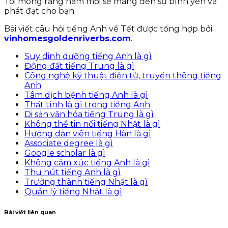
Tôi mong rằng năm mới sẽ mang đến sự bình yên và
phát đạt cho bạn.
Bài viết câu hỏi tiếng Anh về Tết được tổng hợp bởi
vinhomesgoldenriverbs.com
.
Suy dinh dưỡng tiếng Anh là gì
Động đất tiếng Trung là gì
Công nghệ kỹ thuật điện tử, truyền thông tiếng
Anh
Tâm dịch bệnh tiếng Anh là gì
Thất tình là gì trong tiếng Anh
Di sản văn hóa tiếng Trung là gì
Không thể tin nổi tiếng Nhật là gì
Hướng dẫn viên tiếng Hàn là gì
Associate degree là gì
Google scholar là gì
Không cảm xúc tiếng Anh là gì
Thu hút tiếng Anh là gì
Trưởng thành tiếng Nhật là gì
Quản lý tiếng Nhật là gì
Bài viết liên quan