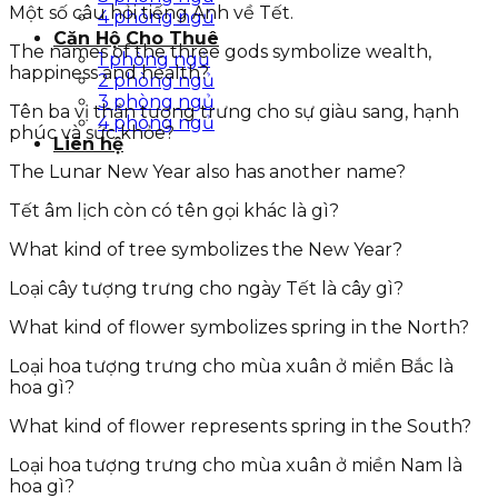
Một số câu hỏi tiếng Anh về Tết.
4 phòng ngủ
Căn Hộ Cho Thuê
The names of the three gods symbolize wealth,
1 phòng ngủ
happiness and health?
2 phòng ngủ
3 phòng ngủ
Tên ba vị thần tượng trưng cho sự giàu sang, hạnh
4 phòng ngủ
phúc và sức khỏe?
Liên hệ
The Lunar New Year also has another name?
Tết âm lịch còn có tên gọi khác là gì?
What kind of tree symbolizes the New Year?
Loại cây tượng trưng cho ngày Tết là cây gì?
What kind of flower symbolizes spring in the North?
Loại hoa tượng trưng cho mùa xuân ở miền Bắc là
hoa gì?
What kind of flower represents spring in the South?
Loại hoa tượng trưng cho mùa xuân ở miền Nam là
hoa gì?