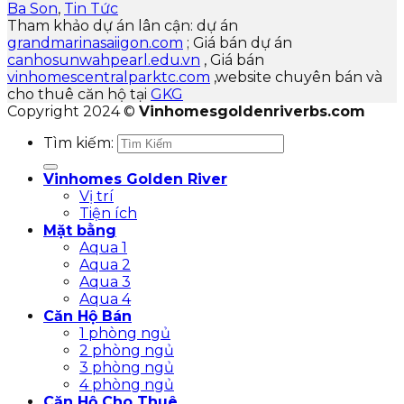
Ba Son
,
Tin Tức
Tham khảo dự án lân cận: dự án
grandmarinasaiigon.com
; Giá bán dự án
canhosunwahpearl.edu.vn
, Giá bán
vinhomescentralparktc.com
,website chuyên bán và
cho thuê căn hộ tại
GKG
Copyright 2024 ©
Vinhomesgoldenriverbs.com
Tìm kiếm:
Vinhomes Golden River
Vị trí
Tiện ích
Mặt bằng
Aqua 1
Aqua 2
Aqua 3
Aqua 4
Căn Hộ Bán
1 phòng ngủ
2 phòng ngủ
3 phòng ngủ
4 phòng ngủ
Căn Hộ Cho Thuê