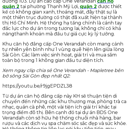
đường 103. Dự án cao cấp One Verandah
căn hộ
quận 2
tại phường Thạnh Mỹ Lợi,
quận 2
được thiết
kế có không gian xanh, thoáng mát, đây thật sự là
một thiên trục đường có thật đã xuất hiện tại thành
thị Hồ Chí Minh. Hệ thống hạ tầng chính là cánh tay
đắc lực cho dự án trong tương lai, không chỉ có khả
năngthanh khoản mà đầu tư giá cực kỳ lý tưởng.
Khu căn hộ đẳng cấp One Verandah còn mang cảnh
tự nhiên yên bình như 1 vùng quê hiện lên giữa lòng
Sài Gòn. Các làm việc sinh hoạt, giải trí và mua sắm
toàn bộ trong 1 không gian đầu tư diện tích.
Xem ngay clip chia sẻ One Verandah - Mapletree bên
bờ sông Sài Gòn đẹp nhất Q2:
https://youtu.be/r9jgEPDZL38
Từ dự án căn hộ đẳng cấp này KH sẽ thuận tiện di
chuyển đến những các khu thương mại, phòng trà ca
nhạc, quán cà phê, một vài tiện ích giải trí khác tại
trọng điểm đô thị. Bên cạnh đó tại dự án BDS One
Verandah còn sở hữu hệ thống chuỗi nhà hàng, bar
rượu và các dịch vụ spa chăm sóc sắc đẹp và sức khỏe.
Hệ thống thông tin liên lạc nội khu tiên tiến, mau