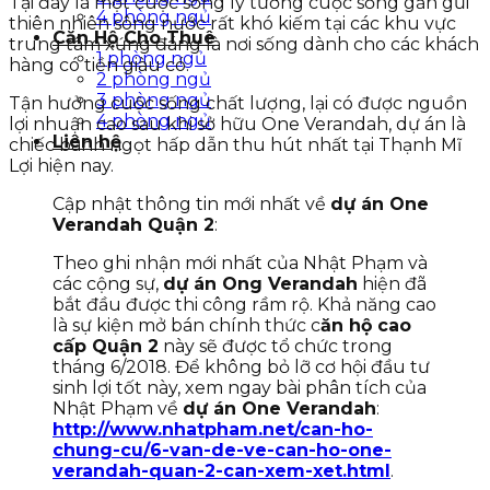
Tại đây là một cuộc sống lý tưởng cuộc sống gần gũi
4 phòng ngủ
thiên nhiên sông nước rất khó kiếm tại các khu vực
Căn Hộ Cho Thuê
trung tâm xứng đáng là nơi sống dành cho các khách
1 phòng ngủ
hàng có tiền giàu có.
2 phòng ngủ
3 phòng ngủ
Tận hưởng cuộc sống chất lượng, lại có được nguồn
4 phòng ngủ
lợi nhuận cao sau khi sở hữu One Verandah, dự án là
Liên hệ
chiếc bánh ngọt hấp dẫn thu hút nhất tại Thạnh Mĩ
Lợi hiện nay.
Cập nhật thông tin mới nhất về
dự án One
Verandah Quận 2
:
Theo ghi nhận mới nhất của Nhật Phạm và
các cộng sự,
dự án Ong Verandah
hiện đã
bắt đầu được thi công rầm rộ. Khả năng cao
là sự kiện mở bán chính thức c
ăn hộ cao
cấp Quận 2
này sẽ được tổ chức trong
tháng 6/2018. Để không bỏ lỡ cơ hội đầu tư
sinh lợi tốt này, xem ngay bài phân tích của
Nhật Phạm về
dự án One Verandah
:
http://www.nhatpham.net/can-ho-
chung-cu/6-van-de-ve-can-ho-one-
verandah-quan-2-can-xem-xet.html
.