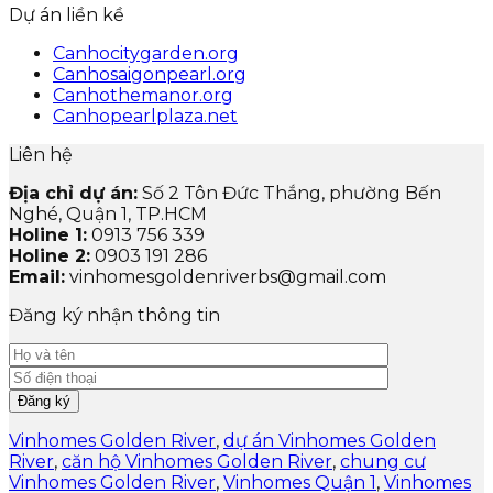
Dự án liền kề
Canhocitygarden.org
Canhosaigonpearl.org
Canhothemanor.org
Canhopearlplaza.net
Liên hệ
Địa chỉ dự án:
Số 2 Tôn Đức Thắng, phường Bến
Nghé, Quận 1, TP.HCM
Holine 1:
0913 756 339
Holine 2:
0903 191 286
Email:
vinhomesgoldenriverbs@gmail.com
Đăng ký nhận thông tin
Vinhomes Golden River
,
dự án Vinhomes Golden
River
,
căn hộ Vinhomes Golden River
,
chung cư
Vinhomes Golden River
,
Vinhomes Quận 1
,
Vinhomes