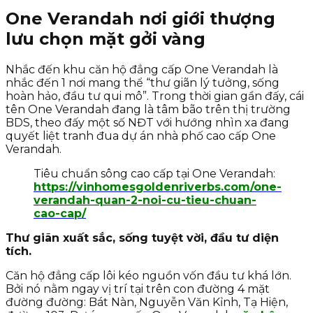
One Verandah nơi giới thượng
lưu chọn mặt gởi vàng
Nhắc đến khu căn hộ đẳng cấp One Verandah là
nhắc đến 1 nơi mang thể “thư giãn lý tưởng, sống
hoàn hảo, đầu tư qui mô”. Trong thời gian gần đấy, cái
tên One Verandah đang là tâm bão trên thị trường
BDS, theo đấy một số NĐT với hướng nhìn xa đang
quyết liệt tranh đua dự án nhà phố cao cấp One
Verandah.
Tiêu chuẩn sông cao cấp tại One Verandah:
https://vinhomesgoldenriverbs.com/one-
verandah-quan-2-noi-cu-tieu-chuan-
cao-cap/
Thư giãn xuất sắc, sống tuyệt vời, đầu tư diện
tích.
Căn hộ đẳng cấp lôi kéo nguồn vốn đầu tư khá lớn.
Bởi nó nằm ngay vị trí tại trên con đường 4 mặt
đường đường: Bát Nàn, Nguyễn Văn Kỉnh, Tạ Hiện,