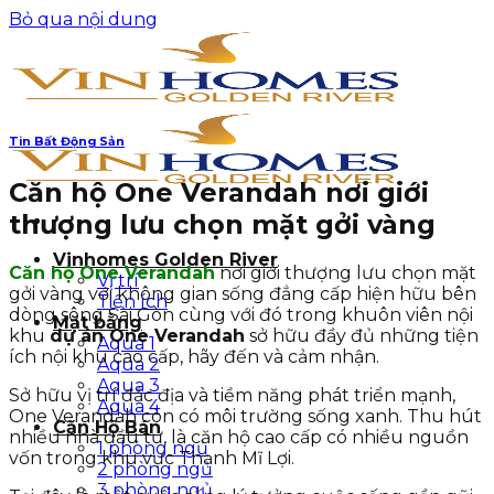
Bỏ qua nội dung
Tin Bất Động Sản
Căn hộ One Verandah nơi giới
thượng lưu chọn mặt gởi vàng
Vinhomes Golden River
Căn hộ One Verandah
nơi giới thượng lưu chọn mặt
Vị trí
gởi vàng với không gian sống đẳng cấp hiện hữu bên
Tiện ích
dòng sông Sài Gòn cùng với đó trong khuôn viên nội
Mặt bằng
khu
dự
án One Verandah
sở hữu đầy đủ những tiện
Aqua 1
ích nội khu cao cấp, hãy đến và cảm nhận.
Aqua 2
Aqua 3
Sở hữu vị trí đắc địa và tiềm năng phát triển mạnh,
Aqua 4
One Verandah còn có môi trường sống xanh. Thu hút
Căn Hộ Bán
nhiều nhà đầu tư, là căn hộ cao cấp có nhiều nguồn
1 phòng ngủ
vốn trong khu vực Thạnh Mĩ Lợi.
2 phòng ngủ
3 phòng ngủ