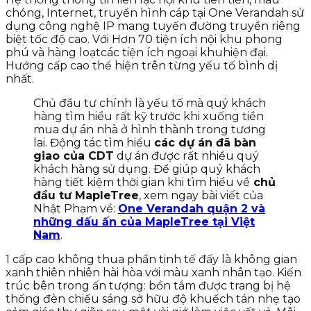
chóng, Internet, truyền hình cáp tại One Verandah sử
dụng công nghệ IP mang tuyến đường truyền riêng
biệt tốc độ cao. Với Hơn 70 tiện ích nội khu phong
phú và hàng loạtcác tiện ích ngoại khuhiện đại.
Hướng cấp cao thể hiện trên từng yếu tố bình dị
nhất.
Chủ đầu tư chính là yếu tố mà quý khách
hàng tìm hiểu rất kỹ trước khi xuống tiền
mua dự án nhà ở hình thành trong tương
lai. Động tác tìm hiểu
các dự án đã bàn
giao của CDT
dự án được rất nhiều quý
khách hàng sử dụng. Để giúp quý khách
hàng tiết kiệm thời gian khi tìm hiểu về
chủ
đầu tư MapleTree
, xem ngay bài viết của
Nhật Phạm về:
One Verandah quận 2 và
những dấu ấn của MapleTree tại Việt
Nam
.
1 cấp cao không thua phần tinh tế đấy là không gian
xanh thiên nhiên hài hòa với màu xanh nhân tạo. Kiến
trúc bên trong ấn tượng: bồn tắm được trang bị hệ
thống đèn chiếu sáng sở hữu độ khuếch tán nhẹ tạo