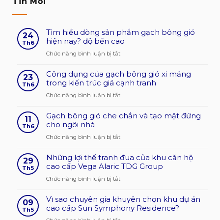
Tin Mới
Tìm hiểu dòng sản phẩm gạch bông gió
24
hiện nay? độ bền cao
Th6
ở
Chức năng bình luận bị tắt
Tìm
Công dụng của gạch bông gió xi măng
hiểu
23
trong kiến trúc giá cạnh tranh
dòng
Th6
sản
ở
Chức năng bình luận bị tắt
phẩm
Công
gạch
Gạch bông gió che chắn và tạo mặt đứng
dụng
11
bông
cho ngôi nhà
của
Th6
gió
gạch
ở
Chức năng bình luận bị tắt
hiện
bông
Gạch
nay?
gió
Những lợi thế tranh đua của khu căn hộ
bông
29
độ
xi
cao cấp Vega Alaric TDG Group
gió
Th5
bền
măng
che
ở
Chức năng bình luận bị tắt
cao
trong
chắn
Những
kiến
và
Vì sao chuyên gia khuyên chọn khu dự án
lợi
09
trúc
tạo
cao cấp Sun Symphony Residence?
thế
Th5
giá
mặt
tranh
ở