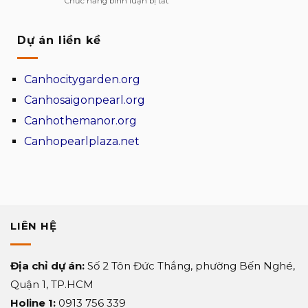
Chức năng bình luận bị tắt
cạnh
đứng
đua
Vì
tranh
cho
của
sao
ngôi
khu
Dự án liền kề
chuyên
nhà
căn
gia
hộ
khuyên
Canhocitygarden.org
cao
chọn
cấp
khu
Canhosaigonpearl.org
Vega
dự
Canhothemanor.org
Alaric
án
TDG
cao
Canhopearlplaza.net
Group
cấp
Sun
Symphony
Residence?
LIÊN HỆ
Địa chỉ dự án:
Số 2 Tôn Đức Thắng, phường Bến Nghé,
Quận 1, TP.HCM
Holine 1:
0913 756 339