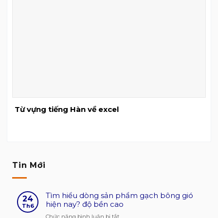
Từ vựng tiếng Hàn về excel
Tin Mới
Tìm hiểu dòng sản phẩm gạch bông gió
24
hiện nay? độ bền cao
Th6
ở
Chức năng bình luận bị tắt