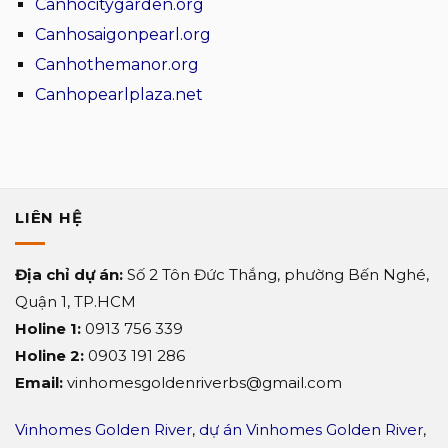
Canhocitygarden.org
cao
chọn
cấp
khu
Canhosaigonpearl.org
Vega
dự
Canhothemanor.org
Alaric
án
TDG
cao
Canhopearlplaza.net
Group
cấp
Sun
Symphony
Residence?
LIÊN HỆ
Địa chỉ dự án:
Số 2 Tôn Đức Thắng, phường Bến Nghé,
Quận 1, TP.HCM
Holine 1:
0913 756 339
Holine 2:
0903 191 286
Email:
vinhomesgoldenriverbs@gmail.com
Vinhomes Golden River
,
dự án Vinhomes Golden River
,