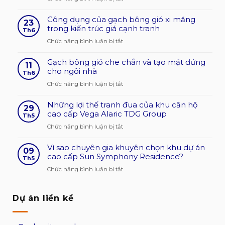
Tìm
Công dụng của gạch bông gió xi măng
hiểu
23
trong kiến trúc giá cạnh tranh
dòng
Th6
sản
ở
Chức năng bình luận bị tắt
phẩm
Công
gạch
Gạch bông gió che chắn và tạo mặt đứng
dụng
11
bông
cho ngôi nhà
của
Th6
gió
gạch
ở
Chức năng bình luận bị tắt
hiện
bông
Gạch
nay?
gió
Những lợi thế tranh đua của khu căn hộ
bông
29
độ
xi
cao cấp Vega Alaric TDG Group
gió
Th5
bền
măng
che
ở
Chức năng bình luận bị tắt
cao
trong
chắn
Những
kiến
và
Vì sao chuyên gia khuyên chọn khu dự án
lợi
09
trúc
tạo
cao cấp Sun Symphony Residence?
thế
Th5
giá
mặt
tranh
ở
Chức năng bình luận bị tắt
cạnh
đứng
đua
Vì
tranh
cho
của
sao
ngôi
khu
Dự án liền kề
chuyên
nhà
căn
gia
hộ
khuyên