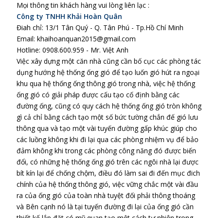
Mọi thông tin khách hàng vui lòng liên lạc :
Công ty TNHH Khải Hoàn Quân
Điah chỉ: 13/1 Tân Quý - Q. Tân Phú - Tp.Hồ Chí Minh
Email: khaihoanquan2015@gmail.com
Hotline: 0908.600.959 - Mr. Việt Anh
Việc xây dựng một căn nhà cũng cần bố cục các phòng tác
dụng hướng hệ thống ống gió để tạo luốn gió hút ra ngoại
khu qua hệ thống ống thông gió trong nhà, việc hệ thống
ống gió có giải pháp được cấu tạo cố định bằng các
đường ống, cũng có quy cách hệ thống ống gió tròn không
gì cả chỉ bằng cách tạo một số bức tường chắn đế gió lưu
thông qua và tạo một vài tuyến đường gấp khúc giúp cho
các luồng không khi đi lại qua các phòng nhiệm vụ để bảo
đảm không khi trong các phòng công năng đó được biến
đổi, có những hệ thống ống gió trên các ngôi nhà lại được
bít kín lại để chống chộm, điều đó làm sai đi đến mục đich
chính của hệ thống thông gió, việc vững chắc một vài đầu
ra của ống gió của toàn nhà tuyệt đối phải thông thoáng
và Bên cạnh nó là tại tuyến đường đi lại của ống gió cần
thiết kế lắp đặt có mỹ quan tạo một cách tự nhiên trong