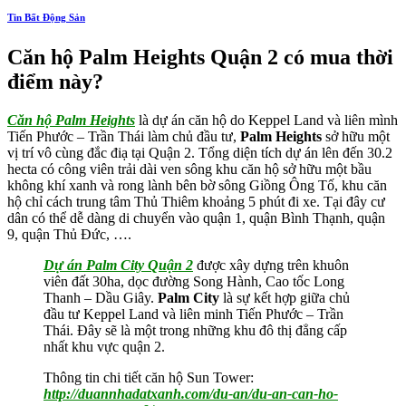
Tin Bất Động Sản
Căn hộ Palm Heights Quận 2 có mua thời
điểm này?
Căn hộ Palm Heights
là dự án căn hộ do Keppel Land và liên mình
Tiến Phước – Trần Thái làm chủ đầu tư,
Palm Heights
sở hữu một
vị trí vô cùng đắc điạ tại Quận 2. Tổng diện tích dự án lên đến 30.2
hecta có công viên trải dài ven sông khu căn hộ sở hữu một bầu
không khí xanh và rong lành bên bờ sông Giồng Ông Tố, khu căn
hộ chỉ cách trung tâm Thủ Thiêm khoảng 5 phút đi xe. Tại đây cư
dân có thể dễ dàng di chuyển vào quận 1, quận Bình Thạnh, quận
9, quận Thủ Đức, ….
Dự án Palm City Quận 2
được xây dựng trên khuôn
viên đất 30ha, dọc đường Song Hành, Cao tốc Long
Thanh – Dầu Giây.
Palm City
là sự kết hợp giữa chủ
đầu tư Keppel Land và liên minh Tiến Phước – Trần
Thái. Đây sẽ là một trong những khu đô thị đẳng cấp
nhất khu vực quận 2.
Thông tin chi tiết căn hộ Sun Tower:
http://duannhadatxanh.com/du-an/du-an-can-ho-