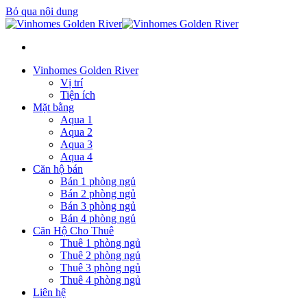
Bỏ qua nội dung
Vinhomes Golden River
Vị trí
Tiện ích
Mặt bằng
Aqua 1
Aqua 2
Aqua 3
Aqua 4
Căn hộ bán
Bán 1 phòng ngủ
Bán 2 phòng ngủ
Bán 3 phòng ngủ
Bán 4 phòng ngủ
Căn Hộ Cho Thuê
Thuê 1 phòng ngủ
Thuê 2 phòng ngủ
Thuê 3 phòng ngủ
Thuê 4 phòng ngủ
Liên hệ