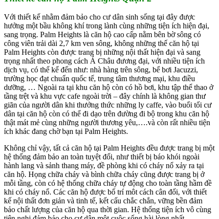
Với thiết kế nhằm đảm bảo cho cư dân sinh sống tại đây được
hưởng một bầu không khí trong lành cùng những tiện ích hiện đại,
sang trọng. Palm Heights là căn hộ cao cấp nằm bên bờ sông có
công viên trải dài 2,7 km ven sông, không những thế căn hộ tại
Palm Heights còn được trang bị những nội thất hiện đại và sang
trọng nhất theo phong cách Á Châu đương đại, với nhiều tiện ích
dịch vụ, có thể kể đến như: nhà hàng trên sông, bể bơi Jacuzzi,
trường học đạt chuẩn quốc tế, trung tâm thương mại, khu điều
dưỡng, … Ngoài ra tại khu căn hộ còn có hồ bơi, khu tập thể thao ở
tầng trệt và khu vực cafe ngoài trời – đây chính là không gian thư
giãn của người dân khi thưởng thức những ly caffe, vào buổi tối cư
dân tại căn hộ còn có thể đi dạo trên đường đi bộ trong khu căn hộ
thật mát mẻ cùng những người thương yêu,….và còn rất nhiều tiện
ích khác đang chờ bạn tại Palm Heights.
Không chỉ vậy, tất cả căn hộ tại Palm Heights đều được trang bị một
hệ thống đảm bảo an toàn tuyệt đối, như thiết bị báo khói ngoài
hành lang và sảnh thang máy, đề phòng khi có cháy nổ xảy ra tại
căn hộ. Họng chữa cháy và bình chữa cháy cũng được trang bị ở
mỗi tầng, còn có hệ thống chữa cháy tự động cho toàn tầng hầm đề
khi có cháy nổ. Các căn hộ được bố trí môt cách cân đối, với thiết
kế nội thất đơn giản và tinh tế, kết cấu chắc chắn, vững bền đảm
bảo chất lượng của căn hộ qua thời gian. Hệ thống tiện ích vô cùng
tiện nghi đảm bảo cho cư dân một cuộc sống hài lòng nhất.