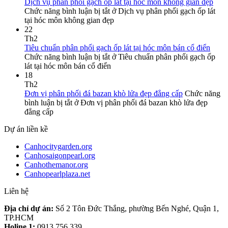
Dịch vụ phân phối gạch ốp lát tại hóc môn không gian đẹp
Chức năng bình luận bị tắt
ở Dịch vụ phân phối gạch ốp lát
tại hóc môn không gian đẹp
22
Th2
Tiêu chuẩn phân phối gạch ốp lát tại hóc môn bán cổ điển
Chức năng bình luận bị tắt
ở Tiêu chuẩn phân phối gạch ốp
lát tại hóc môn bán cổ điển
18
Th2
Đơn vị phân phối đá bazan khò lửa đẹp đẳng cấp
Chức năng
bình luận bị tắt
ở Đơn vị phân phối đá bazan khò lửa đẹp
đẳng cấp
Dự án liền kề
Canhocitygarden.org
Canhosaigonpearl.org
Canhothemanor.org
Canhopearlplaza.net
Liên hệ
Địa chỉ dự án:
Số 2 Tôn Đức Thắng, phường Bến Nghé, Quận 1,
TP.HCM
Holine 1:
0913 756 339