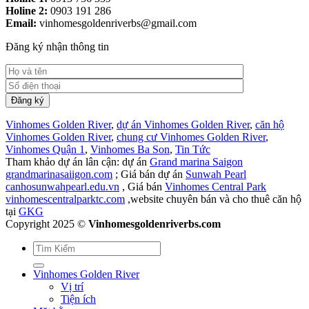
Holine 2:
0903 191 286
Email:
vinhomesgoldenriverbs@gmail.com
Đăng ký nhận thông tin
Vinhomes Golden River
,
dự án Vinhomes Golden River
,
căn hộ
Vinhomes Golden River
,
chung cư Vinhomes Golden River
,
Vinhomes Quận 1
,
Vinhomes Ba Son
,
Tin Tức
Tham khảo dự án lân cận: dự án
Grand marina Saigon
grandmarinasaiigon.com
; Giá bán dự án
Sunwah Pearl
canhosunwahpearl.edu.vn
, Giá bán
Vinhomes Central Park
vinhomescentralparktc.com
,website chuyên bán và cho thuê căn hộ
tại
GKG
Copyright 2025 ©
Vinhomesgoldenriverbs.com
Vinhomes Golden River
Vị trí
Tiện ích