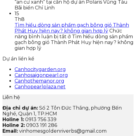
“an cư xanh” tại căn hộ dự án Polaris Vũng Tàu
Bãi biển Chí Linh
15
Th8
Tìm hiểu dòng sản phẩm gạch bông gió Thành
Phát Huy hiện nay? không gian hợp lý
Chức
năng bình luận bị tắt
ở Tìm hiểu dòng sản phẩm
gạch bông gió Thành Phát Huy hiện nay? không
gian hợp lý
Dự án liền kề
Canhocitygarden.org
Canhosaigonpearl.org
Canhothemanor.org
Canhopearlplaza.net
Liên hệ
Địa chỉ dự án:
Số 2 Tôn Đức Thắng, phường Bến
Nghé, Quận 1, TP.HCM
Holine 1:
0913 756 339
Holine 2:
0903 191 286
Email:
vinhomesgoldenriverbs@gmail.com