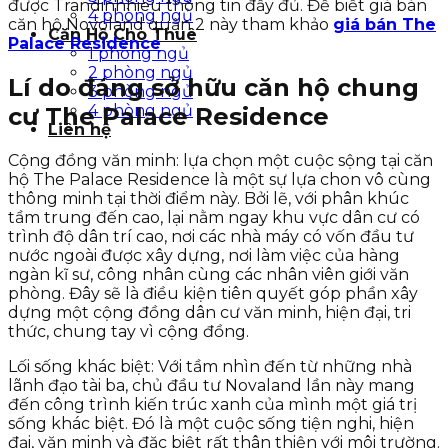
được Trandinhhieu thông tin đầy đủ. Để biết giá bán
4 phòng ngủ
căn hộ Novoland quận 2 này tham khảo
giá bán The
Căn Hộ Cho Thuê
Palace Residence
1 phòng ngủ
2 phòng ngủ
Lí do đáng sở hữu căn hộ chung
3 phòng ngủ
4 phòng ngủ
cư The Palace Residence
Liên hệ
Cộng đồng văn minh: lựa chọn một cuộc sộng tại căn
hộ The Palace Residence là một sự lựa chon vô cùng
thông minh tại thời điểm này. Bởi lẽ, với phân khúc
tầm trung đến cao, lại nằm ngay khu vực dân cư có
trình độ dân trí cao, nơi các nhà máy có vốn đầu tư
nước ngoài được xây dựng, nơi làm việc của hàng
ngàn kĩ sư, công nhân cùng các nhân viên giới văn
phòng. Đây sẽ là điều kiện tiên quyết góp phần xây
dựng một cộng đồng dân cư văn minh, hiện đại, tri
thức, chung tay vì cộng đồng.
Lối sống khác biệt: Với tầm nhìn đến từ những nhà
lãnh đạo tài ba, chủ đầu tư Novaland lần này mang
đến công trình kiến trúc xanh của mình một giá trị
sống khác biệt. Đó là một cuộc sống tiện nghi, hiện
đại, văn minh và đặc biệt rất thân thiện với môi trường.