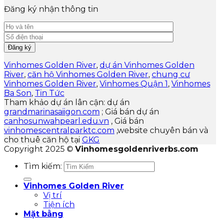
Đăng ký nhận thông tin
Vinhomes Golden River
,
dự án Vinhomes Golden
River
,
căn hộ Vinhomes Golden River
,
chung cư
Vinhomes Golden River
,
Vinhomes Quận 1
,
Vinhomes
Ba Son
,
Tin Tức
Tham khảo dự án lân cận: dự án
grandmarinasaiigon.com
; Giá bán dự án
canhosunwahpearl.edu.vn
, Giá bán
vinhomescentralparktc.com
,website chuyên bán và
cho thuê căn hộ tại
GKG
Copyright 2025 ©
Vinhomesgoldenriverbs.com
Tìm kiếm:
Vinhomes Golden River
Vị trí
Tiện ích
Mặt bằng