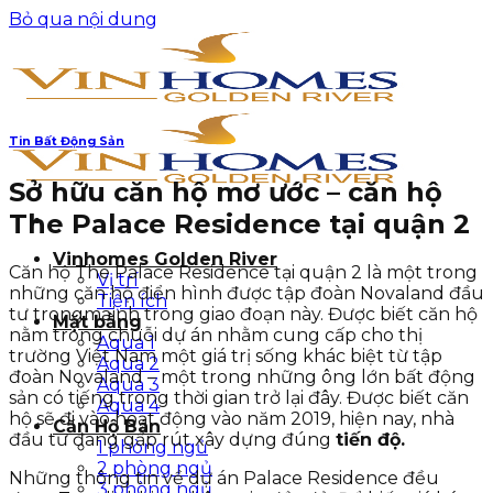
Bỏ qua nội dung
Tin Bất Động Sản
Sở hữu căn hộ mơ ước – căn hộ
The Palace Residence tại quận 2
Vinhomes Golden River
Căn hộ The Palace Residence tại quận 2 là một trong
Vị trí
những căn hộ điển hình được tập đoàn Novaland đầu
Tiện ích
tư trongmajnh trong giao đoạn này. Được biết căn hộ
Mặt bằng
nằm trong chuỗi dự án nhằm cung cấp cho thị
Aqua 1
trường Việt Nam một giá trị sống khác biệt từ tập
Aqua 2
đoàn Novaland – một trong những ông lớn bất động
Aqua 3
sản có tiếng trong thời gian trở lại đây. Được biết căn
Aqua 4
hộ sẽ đi vào hoạt động vào năm 2019, hiện nay, nhà
Căn Hộ Bán
đầu tư đang gấp rút xây dựng đúng
tiến độ.
1 phòng ngủ
2 phòng ngủ
Những thông tin về dự án Palace Residence đều
3 phòng ngủ