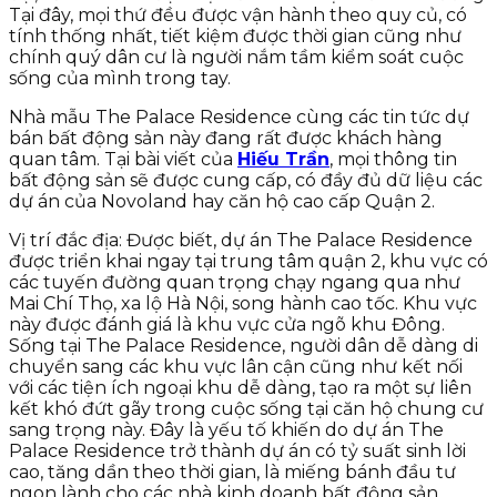
Tại đây, mọi thứ đều được vận hành theo quy củ, có
tính thống nhất, tiết kiệm được thời gian cũng như
chính quý dân cư là người nắm tầm kiểm soát cuộc
sống của mình trong tay.
Nhà mẫu The Palace Residence cùng các tin tức dự
bán bất động sản này đang rất được khách hàng
quan tâm. Tại bài viết của
Hiếu Trần
, mọi thông tin
bất động sản sẽ được cung cấp, có đầy đủ dữ liệu các
dự án của Novoland hay căn hộ cao cấp Quận 2.
Vị trí đắc địa: Được biết, dự án The Palace Residence
được triển khai ngay tại trung tâm quận 2, khu vực có
các tuyến đường quan trọng chạy ngang qua như
Mai Chí Thọ, xa lộ Hà Nội, song hành cao tốc. Khu vực
này được đánh giá là khu vực cửa ngõ khu Đông.
Sống tại The Palace Residence, người dân dễ dàng di
chuyển sang các khu vực lân cận cũng như kết nối
với các tiện ích ngoại khu dễ dàng, tạo ra một sự liên
kết khó đứt gãy trong cuộc sống tại căn hộ chung cư
sang trọng này. Đây là yếu tố khiến do dự án The
Palace Residence trở thành dự án có tỷ suất sinh lời
cao, tăng dần theo thời gian, là miếng bánh đầu tư
ngon lành cho các nhà kinh doanh bất động sản.