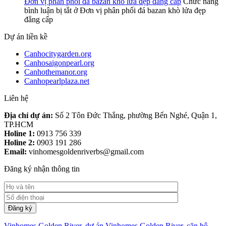
Đơn vị phân phối đá bazan khò lửa đẹp đẳng cấp
Chức năng
bình luận bị tắt
ở Đơn vị phân phối đá bazan khò lửa đẹp
đẳng cấp
Dự án liền kề
Canhocitygarden.org
Canhosaigonpearl.org
Canhothemanor.org
Canhopearlplaza.net
Liên hệ
Địa chỉ dự án:
Số 2 Tôn Đức Thắng, phường Bến Nghé, Quận 1,
TP.HCM
Holine 1:
0913 756 339
Holine 2:
0903 191 286
Email:
vinhomesgoldenriverbs@gmail.com
Đăng ký nhận thông tin
Vinhomes Golden River
,
dự án Vinhomes Golden River
,
căn hộ