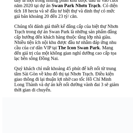
đây là một trong những phân khu được đầu tư vào cuối
năm 2020 tại dự án
Swan Park Nhơn Trạch
. Có diện
tích 18 hecta và sẽ đầu tư biệt thự và dinh thự có mức
giá bán khoảng 20 đến 23 tỷ/ căn.
Chúng tôi đánh giá thiết kế đẳng cấp của biệt thự Nhơn
Trạch trong dự án Swan Park là những sản phẩm đẳng
cấp hướng đến khách hàng thuộc tầng lớp nhà giàu.
Nhiều tiện ích nội khu được đầu tư nhằm đáp ứng nhu
cầu của cư dân VIP tại
The Icon Swan Park
. Mang
đến giá trị của một không gian nghỉ dưỡng cao cấp tọa
lạc bên sông Đồng Nai.
Quý khách chỉ mất khoảng 45 phút để kết nối từ trung
tâm Sài Gòn về khu đô thị tại Nhơn Trạch. Điều kiện
giao thông đi lại thuận lợi nhờ cao tốc Hồ Chí Minh
Long Thành và dự án kết nối đường vành đai 3 sẽ giảm
thời gian di chuyển.