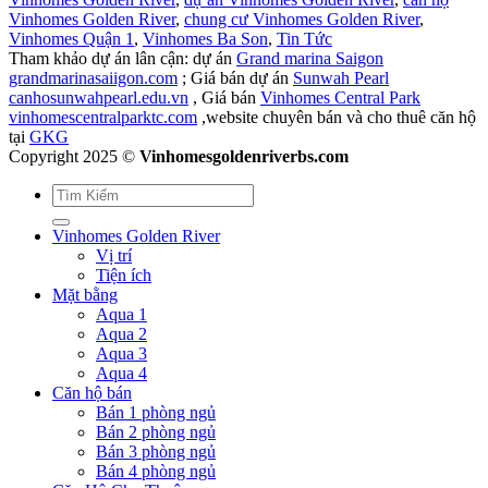
Vinhomes Golden River
,
chung cư Vinhomes Golden River
,
Vinhomes Quận 1
,
Vinhomes Ba Son
,
Tin Tức
Tham khảo dự án lân cận: dự án
Grand marina Saigon
grandmarinasaiigon.com
; Giá bán dự án
Sunwah Pearl
canhosunwahpearl.edu.vn
, Giá bán
Vinhomes Central Park
vinhomescentralparktc.com
,website chuyên bán và cho thuê căn hộ
tại
GKG
Copyright 2025 ©
Vinhomesgoldenriverbs.com
Vinhomes Golden River
Vị trí
Tiện ích
Mặt bằng
Aqua 1
Aqua 2
Aqua 3
Aqua 4
Căn hộ bán
Bán 1 phòng ngủ
Bán 2 phòng ngủ
Bán 3 phòng ngủ
Bán 4 phòng ngủ