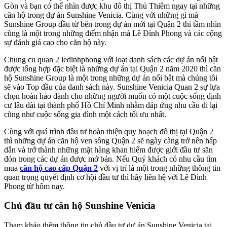
Gòn và bạn có thể nhìn được khu đô thị Thủ Thiêm ngay tại những
căn hộ trong dự án Sunshine Venicia. Cùng với những gì mà
Sunshine Group đầu từ bên trong dự án mới tại Quận 2 thì tầm nhìn
cũng là một trong những điểm nhận mà Lê Đình Phong và các cộng
sự đánh giá cao cho căn hộ này.
Chung cu quan 2 ledinhphong với loạt danh sách các dự án nổi bật
được tổng hợp đặc biệt là những dự án tại Quận 2 năm 2020 thì căn
hộ Sunshine Group là một trong những dự án nổi bật mà chúng tôi
sẽ vào Top đầu của danh sách này. Sunshine Venicia Quan 2 sự lựa
chọn hoàn hảo dành cho những người muốn có một cuộc sống định
cư lâu dài tại thành phố Hồ Chí Minh nhằm đáp ứng nhu cầu đi lại
cũng như cuộc sống gia đình một cách tối ưu nhất.
Cùng với quá trình đầu tư hoàn thiện quy hoạch đô thị tại Quận 2
thì những dự án căn hộ ven sông Quận 2 sẽ ngày càng trở nên hấp
dẫn và trở thành những mặt hàng khan hiếm được giới đầu tư săn
đón trong các dự án được mở bán. Nếu Quý khách có nhu cầu tìm
mua
căn hộ cao cấp Quận 2
với vị trí là một trong những thông tin
quan trọng quyết định cơ hội đầu tư thì hãy liên hệ với Lê Đình
Phong từ hôm nay.
Chủ đầu tư căn hộ Sunshine Venicia
Tham khảo thêm thông tin chủ đầu tư dự án Sunshine Venicia tại