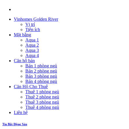
Vinhomes Golden River
Vị trí
Tiện ích
Mặt bằng
Aqua 1
Aqua 2
Aqua 3
Aqua 4
Căn hộ bán
Bán 1 phòng ngủ
Bán 2 phòng ngủ
Bán 3 phòng ngủ
Bán 4 phòng ngủ
Căn Hộ Cho Thuê
Thuê 1 phòng ngủ
Thuê 2 phòng ngủ
Thuê 3 phòng ngủ
Thuê 4 phòng ngủ
Liên hệ
Tin Bất Động Sản