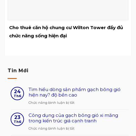
Cho thuê căn hộ chung cư Wilton Tower đầy đủ
chức năng sống hiện đại
Tin Mới
Tìm hiểu dòng sản phẩm gạch bông gió
24
hiện nay? độ bền cao
Th6
ở
Chức năng bình luận bị tắt
Tìm
Công dụng của gạch bông gió xi măng
hiểu
23
trong kiến trúc giá cạnh tranh
dòng
Th6
sản
ở
Chức năng bình luận bị tắt
phẩm
Công