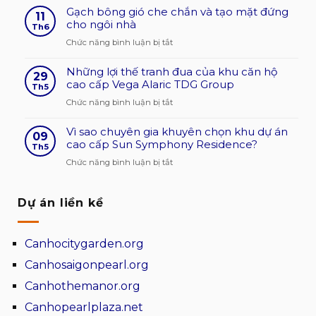
gạch
Gạch bông gió che chắn và tạo mặt đứng
dụng
11
bông
cho ngôi nhà
của
Th6
gió
gạch
ở
Chức năng bình luận bị tắt
hiện
bông
Gạch
nay?
gió
Những lợi thế tranh đua của khu căn hộ
bông
29
độ
xi
cao cấp Vega Alaric TDG Group
gió
Th5
bền
măng
che
ở
Chức năng bình luận bị tắt
cao
trong
chắn
Những
kiến
và
Vì sao chuyên gia khuyên chọn khu dự án
lợi
09
trúc
tạo
cao cấp Sun Symphony Residence?
thế
Th5
giá
mặt
tranh
ở
Chức năng bình luận bị tắt
cạnh
đứng
đua
Vì
tranh
cho
của
sao
ngôi
khu
Dự án liền kề
chuyên
nhà
căn
gia
hộ
khuyên
Canhocitygarden.org
cao
chọn
cấp
khu
Canhosaigonpearl.org
Vega
dự
Canhothemanor.org
Alaric
án
TDG
cao
Canhopearlplaza.net
Group