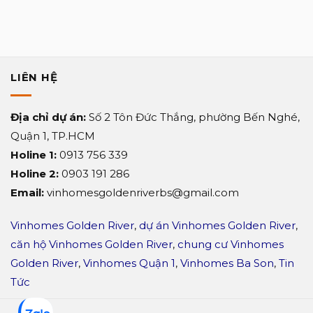
cấp
Sun
Symphony
Residence?
LIÊN HỆ
Địa chỉ dự án:
Số 2 Tôn Đức Thắng, phường Bến Nghé,
Quận 1, TP.HCM
Holine 1:
0913 756 339
Holine 2:
0903 191 286
Email:
vinhomesgoldenriverbs@gmail.com
Vinhomes Golden River
,
dự án Vinhomes Golden River
,
căn hộ Vinhomes Golden River
,
chung cư Vinhomes
Golden River
,
Vinhomes Quận 1
,
Vinhomes Ba Son
,
Tin
Tức