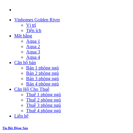
Vinhomes Golden River
Vị trí
Tiện ích
Mặt bằng
Aqua 1
Aqua 2
Aqua 3
Aqua 4
Căn hộ bán
Bán 1 phòng ngủ
Bán 2 phòng ngủ
Bán 3 phòng ngủ
Bán 4 phòng ngủ
Căn Hộ Cho Thuê
Thuê 1 phòng ngủ
Thuê 2 phòng ngủ
Thuê 3 phòng ngủ
Thuê 4 phòng ngủ
Liên hệ
Tin Bất Động Sản