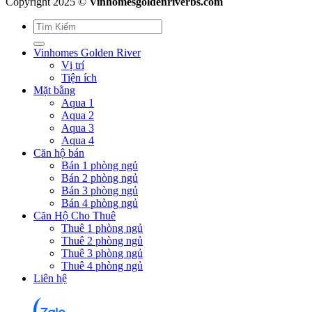
Copyright 2025 ©
Vinhomesgoldenriverbs.com
Vinhomes Golden River
Vị trí
Tiện ích
Mặt bằng
Aqua 1
Aqua 2
Aqua 3
Aqua 4
Căn hộ bán
Bán 1 phòng ngủ
Bán 2 phòng ngủ
Bán 3 phòng ngủ
Bán 4 phòng ngủ
Căn Hộ Cho Thuê
Thuê 1 phòng ngủ
Thuê 2 phòng ngủ
Thuê 3 phòng ngủ
Thuê 4 phòng ngủ
Liên hệ