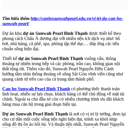
Tìm hiểu thêm
http://canhosunwahpearl.edu.vn/vi-tri-du-can-ho-
sunwah-pearl/
Dự án khu
dự án Sunwah Pearl Bình Thạnh
được thiết kế theo
phong cách Châu Á đương đại với nhiều tiện ích dịch vụ như: hồ
bơi, nhà hàng, cà phê, spa, phòng tập thể dục… đáp ứng các tiêu
chuẩn sống hiện đại.
Thiết kế
dự án Sunwah Pearl Bình Thạnh
vuông vắn, thông
thoáng tự nhiên trong bếp và các phòng, trần cao, không gian nội
thất rộng rãi. Thêm vào đó, Sunwah Pearl Nguyễn Hữu Cảnh
hưởng tầm nhìn thông thoáng về sông Sài Gòn vĩnh viễn cũng như
quang cảnh từ trên cao của cả trung tâm thành phố.
Can ho Sunwah Pearl Binh Thanh
có phương thức thanh toán
linh hoạt, nhiều sự lựa chọn, khách hàng có thể chủ động về mặt tài
chính. Ngoài ra chủ đầu tư còn có nhiều chương trình ưu đãi khách
hàng mua căn hộ trong giai đoạn hiện tại.
Dự án Sunwah Pearl Bình Thạnh
là nơi có vị trí lý tưởng, đem lại
cho cư dân một cuộc sống tiện nghi hiện đại, tránh xa khỏi nhịp
sống đô thị ồn ào hối hả. Và thuận tiện nhất, Sunwah Pearl Nguyễn