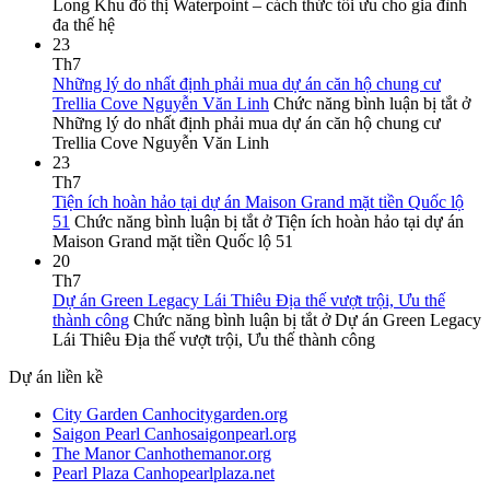
Long Khu đô thị Waterpoint – cách thức tối ưu cho gia đình
đa thế hệ
23
Th7
Những lý do nhất định phải mua dự án căn hộ chung cư
Trellia Cove Nguyễn Văn Linh
Chức năng bình luận bị tắt
ở
Những lý do nhất định phải mua dự án căn hộ chung cư
Trellia Cove Nguyễn Văn Linh
23
Th7
Tiện ích hoàn hảo tại dự án Maison Grand mặt tiền Quốc lộ
51
Chức năng bình luận bị tắt
ở Tiện ích hoàn hảo tại dự án
Maison Grand mặt tiền Quốc lộ 51
20
Th7
Dự án Green Legacy Lái Thiêu Địa thế vượt trội, Ưu thế
thành công
Chức năng bình luận bị tắt
ở Dự án Green Legacy
Lái Thiêu Địa thế vượt trội, Ưu thế thành công
Dự án liền kề
City Garden Canhocitygarden.org
Saigon Pearl Canhosaigonpearl.org
The Manor Canhothemanor.org
Pearl Plaza Canhopearlplaza.net