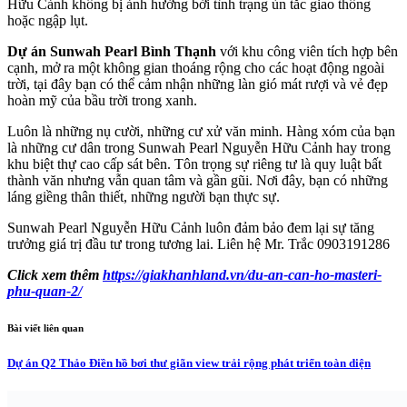
Hữu Cảnh không bị ảnh hưởng bởi tình trạng ùn tắc giao thông
hoặc ngập lụt.
Dự án Sunwah Pearl Bình Thạnh
với khu công viên tích hợp bên
cạnh, mở ra một không gian thoáng rộng cho các hoạt động ngoài
trời, tại đây bạn có thể cảm nhận những làn gió mát rượi và vẻ đẹp
hoàn mỹ của bầu trời trong xanh.
Luôn là những nụ cười, những cư xử văn minh. Hàng xóm của bạn
là những cư dân trong Sunwah Pearl Nguyễn Hữu Cảnh hay trong
khu biệt thự cao cấp sát bên. Tôn trọng sự riêng tư là quy luật bất
thành văn nhưng vẫn quan tâm và gần gũi. Nơi đây, bạn có những
láng giềng thân thiết, những người bạn thực sự.
Sunwah Pearl Nguyễn Hữu Cảnh luôn đảm bảo đem lại sự tăng
trưởng giá trị đầu tư trong tương lai. Liên hệ Mr. Trắc 0903191286
Click xem thêm
https://giakhanhland.vn/du-an-can-ho-masteri-
phu-quan-2/
Bài viết liên quan
Dự án Q2 Thảo Điền hồ bơi thư giãn view trải rộng phát triển toàn diện