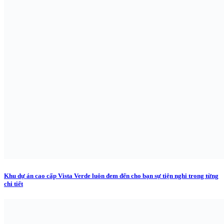
Khu dự án cao cấp Vista Verde luôn đem đến cho bạn sự tiện nghi trong từng
chi tiết