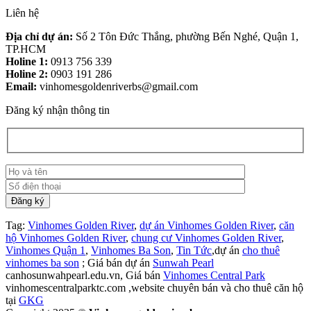
Liên hệ
Địa chỉ dự án:
Số 2 Tôn Đức Thắng, phường Bến Nghé, Quận 1,
TP.HCM
Holine 1:
0913 756 339
Holine 2:
0903 191 286
Email:
vinhomesgoldenriverbs@gmail.com
Đăng ký nhận thông tin
Tag:
Vinhomes Golden River
,
dự án Vinhomes Golden River
,
căn
hộ Vinhomes Golden River
,
chung cư Vinhomes Golden River
,
Vinhomes Quận 1
,
Vinhomes Ba Son
,
Tin Tức
,dự án
cho thuê
vinhomes ba son
; Giá bán dự án
Sunwah Pearl
canhosunwahpearl.edu.vn, Giá bán
Vinhomes Central Park
vinhomescentralparktc.com ,website chuyên bán và cho thuê căn hộ
tại
GKG