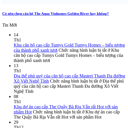
Có nên chọn căn hộ The Aqua Vinhomes Golden River hay không?
Tin Mới
14
Th1
Khu căn hộ cao cấp Tumys Gold Tumys Homes – biểu tượng
của thành phố xanh tươi
Chức năng bình luận bị tắt
ở Khu
căn hộ cao cấp Tumys Gold Tumys Homes – biểu tượng của
thành phố xanh tươi
13
Th1
Địa thế phú quý của căn hộ cao cấp Masteri Thanh Đa đường
Xô Viết Nghệ Tỉnh
Chức năng bình luận bị tắt
ở Địa thế phú
quý của căn hộ cao cấp Masteri Thanh Đa đường Xô Viết
Nghệ Tỉnh
08
Th1
Khu dự án cao cấp The Quậy Bà Rịa Vẫn rất Hot với sản
phẩm Hot
Chức năng bình luận bị tắt
ở Khu dự án cao cấp
The Quậy Bà Rịa Vẫn rất Hot với sản phẩm Hot
29
Th12