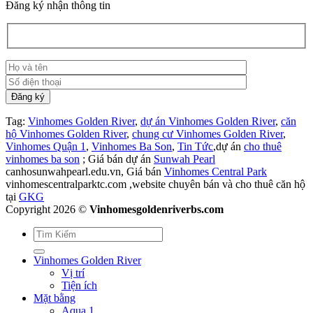
Đăng ký nhận thông tin
Tag:
Vinhomes Golden River
,
dự án Vinhomes Golden River
,
căn
hộ Vinhomes Golden River
,
chung cư Vinhomes Golden River
,
Vinhomes Quận 1
,
Vinhomes Ba Son
,
Tin Tức
,dự án
cho thuê
vinhomes ba son
; Giá bán dự án
Sunwah Pearl
canhosunwahpearl.edu.vn, Giá bán
Vinhomes Central Park
vinhomescentralparktc.com ,website chuyên bán và cho thuê căn hộ
tại
GKG
Copyright 2026 ©
Vinhomesgoldenriverbs.com
Vinhomes Golden River
Vị trí
Tiện ích
Mặt bằng
Aqua 1