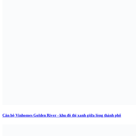
Căn hộ Vinhomes Golden River - khu đô thị xanh giữa lòng thành phố