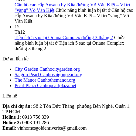
Căn hộ cao cấp Ansana by Kita đường Võ Văn Kiệt – Vị trí
“vàng” Võ Văn Kiệt
Chức năng bình luận bị tắt
ở Căn hộ cao
cấp Ansana by Kita đường Võ Văn Kiệt – Vị trí “vàng” Võ
Văn Kiệt
15
Th12
Tiện ích 5 sao tại Oriana Complex đường 3 tháng 2
Chức
năng bình luận bị tắt
ở Tiện ích 5 sao tại Oriana Complex
đường 3 tháng 2
Dự án liền kề
City Garden Canhocitygarden.org
Saigon Pearl Canhosaigonpearl.org
The Manor Canhothemanor.org
Pearl Plaza Canhopearlplaza.net
Liên hệ
Địa chỉ dự án:
Số 2 Tôn Đức Thắng, phường Bến Nghé, Quận 1,
TP.HCM
Holine 1:
0913 756 339
Holine 2:
0903 191 286
Email:
vinhomesgoldenriverbs@gmail.com