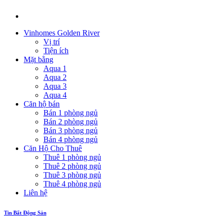
Vinhomes Golden River
Vị trí
Tiện ích
Mặt bằng
Aqua 1
Aqua 2
Aqua 3
Aqua 4
Căn hộ bán
Bán 1 phòng ngủ
Bán 2 phòng ngủ
Bán 3 phòng ngủ
Bán 4 phòng ngủ
Căn Hộ Cho Thuê
Thuê 1 phòng ngủ
Thuê 2 phòng ngủ
Thuê 3 phòng ngủ
Thuê 4 phòng ngủ
Liên hệ
Tin Bất Động Sản