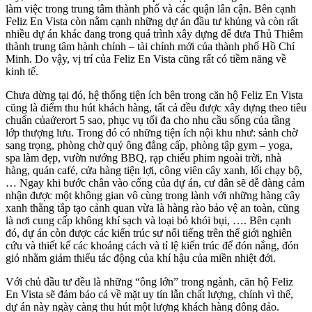
làm việc trong trung tâm thành phố và các quận lân cận. Bên cạnh
Feliz En Vista còn nằm cạnh những dự án đầu tư khủng và còn rất
nhiều dự án khác đang trong quá trình xây dựng để đưa Thủ Thiêm
thành trung tâm hành chính – tài chính mới của thành phố Hồ Chí
Minh. Do vậy, vị trí của Feliz En Vista cũng rất có tiềm năng về
kinh tế.
Chưa dừng tại đó, hệ thống tiện ích bên trong căn hộ Feliz En Vista
cũng là điểm thu hút khách hàng, tất cả đều được xây dựng theo tiêu
chuẩn củaửerort 5 sao, phục vụ tối đa cho nhu cầu sống của tầng
lớp thượng lưu. Trong đó có những tiện ích nội khu như: sảnh chờ
sang trọng, phòng chờ quý ông đẳng cấp, phòng tập gym – yoga,
spa làm đẹp, vườn nướng BBQ, rạp chiếu phim ngoài trời, nhà
hàng, quán café, cửa hàng tiện lợi, công viên cây xanh, lối chạy bộ,
… Ngay khi bước chân vào cổng của dự án, cư dân sẽ dễ dàng cảm
nhận được một không gian vô cùng trong lành với những hàng cây
xanh thẳng tắp tạo cảnh quan vừa là hàng rào bảo vệ an toàn, cũng
là nơi cung cấp không khí sạch và loại bỏ khói bụi, …. Bên cạnh
đó, dự án còn được các kiến trúc sư nổi tiếng trên thế giới nghiên
cứu và thiết kế các khoảng cách và tỉ lệ kiến trúc để đón nắng, đón
gió nhằm giảm thiểu tác động của khí hậu của miền nhiệt đới.
Với chủ đầu tư đều là những “ông lớn” trong ngành, căn hộ Feliz
En Vista sẽ đảm bảo cả về mặt uy tín lẫn chất lượng, chính vì thế,
dự án này ngày càng thu hút một lượng khách hàng đông đảo.