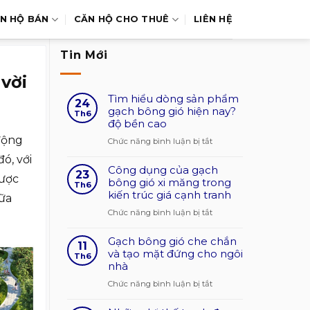
N HỘ BÁN
CĂN HỘ CHO THUÊ
LIÊN HỆ
Tin Mới
vời
Tìm hiểu dòng sản phẩm
24
gạch bông gió hiện nay?
Th6
độ bền cao
động
ở
Chức năng bình luận bị tắt
Tìm
ó, với
Công dụng của gạch
hiểu
23
được
bông gió xi măng trong
dòng
Th6
kiến trúc giá cạnh tranh
sản
iữa
phẩm
ở
Chức năng bình luận bị tắt
gạch
Công
bông
Gạch bông gió che chắn
dụng
11
gió
và tạo mặt đứng cho ngôi
của
Th6
nhà
hiện
gạch
nay?
bông
ở
Chức năng bình luận bị tắt
độ
gió
Gạch
bền
xi