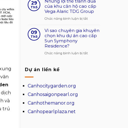
Những lợi thế tranh đua
bông
29
cao
măng
của khu căn hộ cao cấp
gió
Th5
Vega Alaric TDG Group
trong
che
kiến
chắn
ở
Chức năng bình luận bị tắt
trúc
và
Những
giá
tạo
Vì sao chuyên gia khuyên
lợi
09
cạnh
mặt
chọn khu dự án cao cấp
thế
Th5
tranh
Sun Symphony
đứng
tranh
Residence?
cho
đua
ngôi
của
ở
Chức năng bình luận bị tắt
nhà
khu
Vì
căn
sao
 xung
Dự án liền kề
hộ
chuyên
cao
gia
 văn
cấp
khuyên
den
Canhocitygarden.org
Vega
chọn
 dịch
Alaric
khu
Canhosaigonpearl.org
TDG
dự
nh và
Canhothemanor.org
Group
án
u trú
cao
Canhopearlplaza.net
cấp
Sun
Symphony