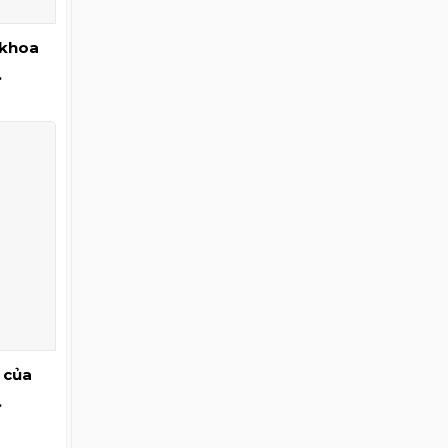
 khoa
 của