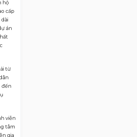
n hộ
Residence?
ao cấp
 dài
dự án
hất
c
ải từ
 dân
n đến
vụ
nh viễn
ng tâm
ên gia