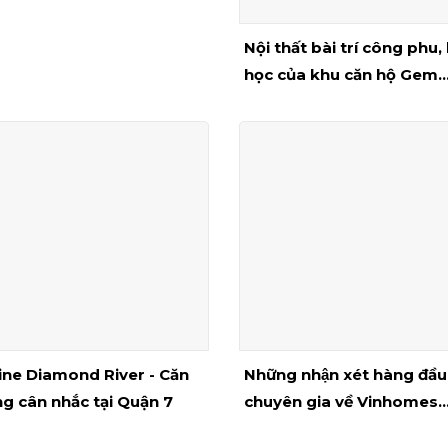
Nội thất bài trí công phu,
học của khu căn hộ Gem
Riverside Quận 2
ine Diamond River - Căn
Những nhận xét hàng đầu
g cân nhắc tại Quận 7
chuyên gia về Vinhomes
Golden River