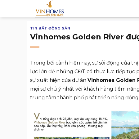
Chuyển
đến
nội
TIN BẤT ĐỘNG SẢN
dung
Vinhomes Golden River đượ
Trong bối cảnh hiện nay, sự sôi động của t
lực lớn để những CĐT có thực lực tiếp tục p
sự xuất hiện của dự án
Vinhomes Golden 
mọi sự chú ý nhất với khách hàng tiềm năng n
trung tâm thành phố phát triển năng động 