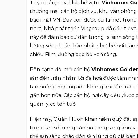
Tuy nhiên, so với lợi thế vị trí,
Vinhomes Gol
thương mại, căn hộ dịch vụ, khu văn phòng v
bậc nhất VN. Đây còn được coi là một trong 
nhất. Nhà phát triển Vingroup đã đầu tư và 
này để đảm bảo cư dân tương lai sinh sống 
lượng sống hoàn hảo nhất như: hồ bơi tràn b
chiếu Film, đường dạo bộ ven sông.
Bên cạnh đó, mỗi căn hộ
Vinhomes Golden
sàn đến trần nhằm tối đa hoá được tầm nh
tận hưởng một nguồn không khí sầm uất, tr
gần hơn nữa. Các căn hộ nơi đây đều được 
quản lý có tên tuổi.
Hiện nay, Quận 1 luôn khan hiếm quỹ đất sạc
trong khi số lượng căn hộ hạng sang khu vự
thế sẵn sàng chào đón săn lùng dù giá bán 