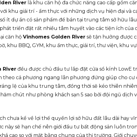
den River
là khu căn hộ đa chức năng cao cấp gồm că
ới khu giải trí - ẩm thực với những dịch vụ hiện đại và c
số ít dự án có sản phẩm để bán tại trung tâm sở hữu lâu
phát triển đặt rất nhiều tâm huyết vào các tiện ích của 
tại căn hộ
Vinhomes Golden River
sẽ tận hưởng được c
ờ, khu BBQ, GYM, khu ẩm thực, giải trí, thư viện, khu vự
 River
đều được chủ đầu tư lắp đặt cửa sổ kính LowE tr
ìn theo cả phương ngang lẫn phương đứng giúp cho cư
áng lệ của khu trung tâm, đồng thời sẽ kéo thiên nhiê
chăm chút như phòng khách sạn 5 sao bởi đội ngũ dịch 
h chưa kể về lợi thế quyền lợi sở hữu đất lâu dài hay vĩ
c này sẽ hạn chế nên giới đầu tư bất động sản luôn tro
khá cao so với mặt bằng chung của thị trường. Giới chuy