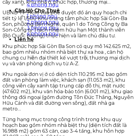
cây xanh, khu nhà ở, phức hợp, thương mại…
4 phòng ngủ
Căn Hộ Cho Thuê
UBND TP HCM vừa phê duyệt đồ án quy hoạch chi
1 phòng ngủ
tiết tỷ lệ 1/500 Khu trung tâm phức hợp Sài Gòn-Ba
2 phòng ngủ
Son, phường Bến Nghé, quận 1 do Tổng Công ty Ba
3 phòng ngủ
Son-Công ty Trách nhiệm hữu hạn Một thành viên
4 phòng ngủ
(Bộ Quốc phòng) thực hiện và làm chủ đầu tư.
Liên hệ
Khu phức hợp Sài Gòn Ba Son có quy mô 142.625 m2,
bao gồm nhiều nhóm nhà biệt thự xa hoa , căn hộ
chung cư hiện đại thiết kế vượt trội, thương mại dịch
vụ và văn phòng dịch vụ từ A-Z.
Khu ngoài đơn vị ở có diện tích 110.295 m2 bao gồm
đất văn phòng làm việc, khách sạn (11.053 m2), khu
công viên cây xanh tập trung cấp đô thị, mặt nước
(47.602 m2), khu văn hóa-bảo tồn (6.001 m2), khu giao
thông đối ngoại (gồm đường Tôn Đức Thắng, Nguyễn
Hữu Cảnh và đất đường ven sông), đất nhà ga
metro…
Từng hạng mục trong công trình trong khu quy
hoạch bao gồm nhóm nhà biệt thự (diện tích đất là
16.988 m2) gồm 63 căn, cao 3-4 tầng, khu hỗn hợp