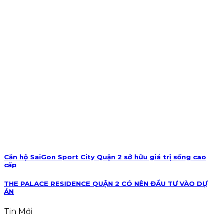
Căn hộ SaiGon Sport City Quận 2 sở hữu giá trị sống cao
cấp
THE PALACE RESIDENCE QUẬN 2 CÓ NÊN ĐẦU TƯ VÀO DỰ
ÁN
Tin Mới