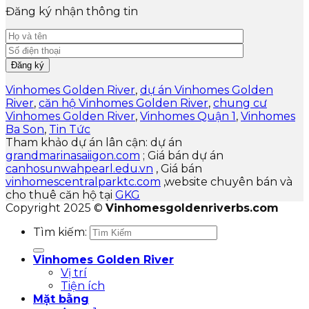
Đăng ký nhận thông tin
Vinhomes Golden River
,
dự án Vinhomes Golden
River
,
căn hộ Vinhomes Golden River
,
chung cư
Vinhomes Golden River
,
Vinhomes Quận 1
,
Vinhomes
Ba Son
,
Tin Tức
Tham khảo dự án lân cận: dự án
grandmarinasaiigon.com
; Giá bán dự án
canhosunwahpearl.edu.vn
, Giá bán
vinhomescentralparktc.com
,website chuyên bán và
cho thuê căn hộ tại
GKG
Copyright 2025 ©
Vinhomesgoldenriverbs.com
Tìm kiếm:
Vinhomes Golden River
Vị trí
Tiện ích
Mặt bằng