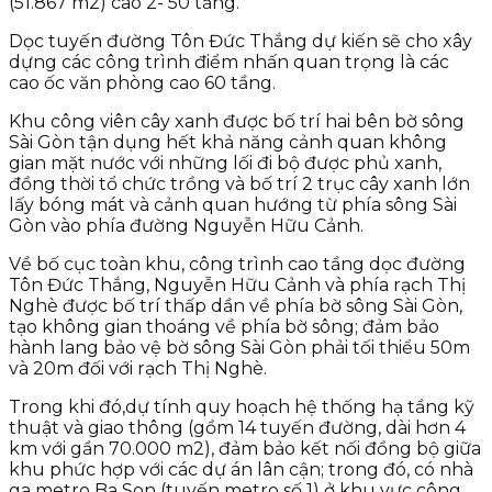
(51.867 m2) cao 2- 50 tầng.
Dọc tuyến đường Tôn Đức Thắng dự kiến sẽ cho xây
dựng các công trình điểm nhấn quan trọng là các
cao ốc văn phòng cao 60 tầng.
Khu công viên cây xanh được bố trí hai bên bờ sông
Sài Gòn tận dụng hết khả năng cảnh quan không
gian mặt nước với những lối đi bộ được phủ xanh,
đồng thời tổ chức trồng và bố trí 2 trục cây xanh lớn
lấy bóng mát và cảnh quan hướng từ phía sông Sài
Gòn vào phía đường Nguyễn Hữu Cảnh.
Về bố cục toàn khu, công trình cao tầng dọc đường
Tôn Đức Thắng, Nguyễn Hữu Cảnh và phía rạch Thị
Nghè được bố trí thấp dần về phía bờ sông Sài Gòn,
tạo không gian thoáng về phía bờ sông; đảm bảo
hành lang bảo vệ bờ sông Sài Gòn phải tối thiểu 50m
và 20m đối với rạch Thị Nghè.
Trong khi đó,dự tính quy hoạch hệ thống hạ tầng kỹ
thuật và giao thông (gồm 14 tuyến đường, dài hơn 4
km với gần 70.000 m2), đảm bảo kết nối đồng bộ giữa
khu phức hợp với các dự án lân cận; trong đó, có nhà
ga metro Ba Son (tuyến metro số 1) ở khu vực công