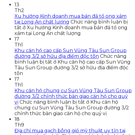
13
Th2
Xu hướng Kinh doanh mua bán đá tổ ong xám
tại Long An chất lượng
Chức năng bình luận bị
tắt
ở Xu hướng Kinh doanh mua bán đá tổ ong
xám tại Long An chất lượng
17
Th1
Khu căn hộ cao cấp Sun Vũng Tàu Sun Group
đường 3/2 sở hữu địa điểm độc tôn
Chức năng
bình luận bị tắt
ở Khu căn hộ cao cấp Sun Vũng
Tàu Sun Group đường 3/2 sở hữu địa điểm độc
tôn
17
Th1
Khu căn hộ chung cư Sun Vũng Tàu Sun Group
đường 3/2 chính thức bàn giao căn hộ cho quý
vị
Chức năng bình luận bị tắt
ở Khu căn hộ
chung cư Sun Vũng Tàu Sun Group đường 3/2
chính thức bàn giao căn hộ cho quý vị
18
Th9
Địa chỉ mua gạch bông gió mỹ thuật uy tín tại