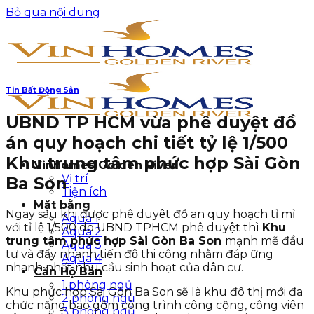
Bỏ qua nội dung
Tin Bất Động Sản
UBND TP HCM vừa phê duyệt đồ
án quy hoạch chi tiết tỷ lệ 1/500
Khu trung tâm phức hợp Sài Gòn
Vinhomes Golden River
Vị trí
Ba Son
Tiện ích
Mặt bằng
Ngay sau khi được phê duyệt đồ an quy hoạch tỉ mỉ
Aqua 1
với tỉ lệ 1/500 do UBND TPHCM phê duyệt thì
Khu
Aqua 2
trung tâm phức hợp Sài Gòn Ba Son
mạnh mẽ đầu
Aqua 3
tư và đẩy nhanh tiến độ thi công nhằm đáp ững
Aqua 4
nhanh nhất nhu cầu sinh hoạt của dân cư.
Căn Hộ Bán
1 phòng ngủ
Khu phức hợp Sài Gòn Ba Son sẽ là khu đô thị mới đa
2 phòng ngủ
chức năng bao gồm công trình công cộng, công viên
3 phòng ngủ