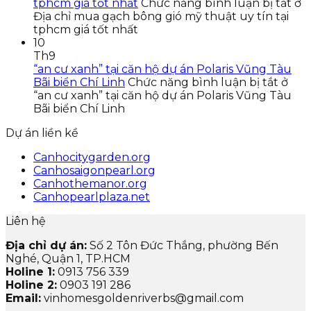
tphcm giá tốt nhất
Chức năng bình luận bị tắt
ở
Địa chỉ mua gạch bông gió mỹ thuật uy tín tại
tphcm giá tốt nhất
10
Th9
“an cư xanh” tại căn hộ dự án Polaris Vũng Tàu
Bãi biển Chí Linh
Chức năng bình luận bị tắt
ở
“an cư xanh” tại căn hộ dự án Polaris Vũng Tàu
Bãi biển Chí Linh
Dự án liền kề
Canhocitygarden.org
Canhosaigonpearl.org
Canhothemanor.org
Canhopearlplaza.net
Liên hệ
Địa chỉ dự án:
Số 2 Tôn Đức Thắng, phường Bến
Nghé, Quận 1, TP.HCM
Holine 1:
0913 756 339
Holine 2:
0903 191 286
Email:
vinhomesgoldenriverbs@gmail.com