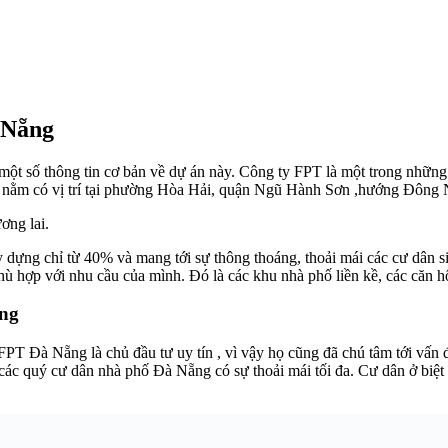
 Nẵng
u một số thông tin cơ bản về dự án này. Công ty FPT là một trong nhữn
, nằm có vị trí tại phường Hòa Hải, quận Ngũ Hành Sơn ,hướng Đông
ơng lai.
ựng chỉ từ 40% và mang tới sự thông thoáng, thoải mái các cư dân sin
ù hợp với nhu cầu của mình. Đó là các khu nhà phố liền kề, các căn h
ẵng
PT Đà Nẵng là chủ đầu tư uy tín , vì vậy họ cũng đã chú tâm tới vấn
 các quý cư dân nhà phố Đà Nẵng có sự thoải mái tối đa. Cư dân ở biệt