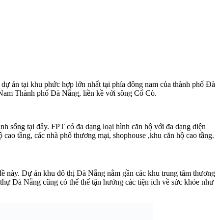
g dự án tại khu phức hợp lớn nhất tại phía đông nam của thành phố Đà
 Nam Thành phố Đà Nẵng, liền kề với sông Cổ Cò.
h sống tại đây. FPT có đa dạng loại hình căn hộ với đa dạng diện
ộ cao tầng, các nhà phố thương mại, shophouse ,khu căn hộ cao tầng.
 đề này. Dự án khu đô thị Đà Nẵng nằm gần các khu trung tâm thương
 thự Đà Nẵng cũng có thể thể tận hưởng các tiện ích về sức khỏe như