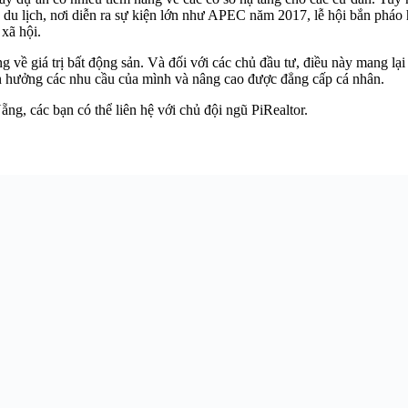
ố du lịch, nơi diễn ra sự kiện lớn như APEC năm 2017, lễ hội bắn pháo 
 xã hội.
về giá trị bất động sản. Và đối với các chủ đầu tư, điều này mang lại
 tận hưởng các nhu cầu của mình và nâng cao được đẳng cấp cá nhân.
g, các bạn có thể liên hệ với chủ đội ngũ PiRealtor.