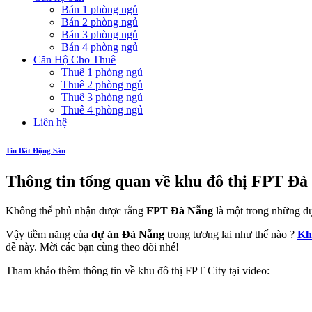
Bán 1 phòng ngủ
Bán 2 phòng ngủ
Bán 3 phòng ngủ
Bán 4 phòng ngủ
Căn Hộ Cho Thuê
Thuê 1 phòng ngủ
Thuê 2 phòng ngủ
Thuê 3 phòng ngủ
Thuê 4 phòng ngủ
Liên hệ
Tin Bất Động Sản
Thông tin tổng quan về khu đô thị FPT Đà
Không thể phủ nhận được rằng
FPT Đà Nẵng
là một trong những dự
Vậy tiềm năng của
dự án Đà Nẵng
trong tương lai như thế nào ?
Kh
đề này. Mời các bạn cùng theo dõi nhé!
Tham khảo thêm thông tin về khu đô thị FPT City tại video: