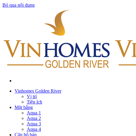
Bỏ qua nội dung
Vinhomes Golden River
Vị trí
Tiện ích
Mặt bằng
Aqua 1
Aqua 2
Aqua 3
Aqua 4
Căn hộ bán