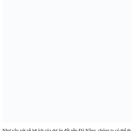
Như vậy xét về lợi ích của dự án đất nền Đà Nẵng, chúng ta có thể t