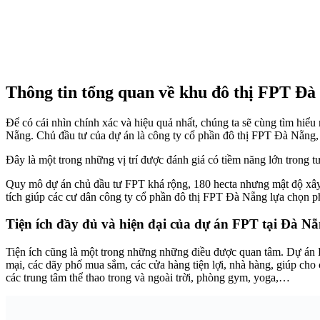
Thông tin tổng quan về khu đô thị FPT Đà
Để có cái nhìn chính xác và hiệu quả nhất, chúng ta sẽ cùng tìm hiể
Nẵng. Chủ đầu tư của dự án là công ty cổ phần đô thị FPT Đà Nẵng
Đây là một trong những vị trí được đánh giá có tiềm năng lớn trong tư
Quy mô dự án chủ đầu tư FPT khá rộng, 180 hecta nhưng mật độ xây d
tích giúp các cư dân công ty cổ phần đô thị FPT Đà Nẵng lựa chọn ph
Tiện ích đầy đủ và hiện đại của dự án FPT tại Đà N
Tiện ích cũng là một trong những những điều được quan tâm. Dự án F
mại, các dãy phố mua sắm, các cửa hàng tiện lợi, nhà hàng, giúp cho
các trung tâm thể thao trong và ngoài trời, phòng gym, yoga,…