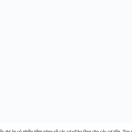
hấy dự án có nhiều tiềm năng về các cơ sở hạ tầng cho các cư dân. Tu