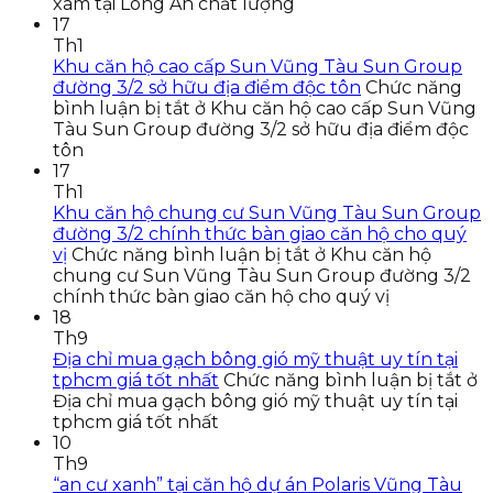
xám tại Long An chất lượng
17
Th1
Khu căn hộ cao cấp Sun Vũng Tàu Sun Group
đường 3/2 sở hữu địa điểm độc tôn
Chức năng
bình luận bị tắt
ở Khu căn hộ cao cấp Sun Vũng
Tàu Sun Group đường 3/2 sở hữu địa điểm độc
tôn
17
Th1
Khu căn hộ chung cư Sun Vũng Tàu Sun Group
đường 3/2 chính thức bàn giao căn hộ cho quý
vị
Chức năng bình luận bị tắt
ở Khu căn hộ
chung cư Sun Vũng Tàu Sun Group đường 3/2
chính thức bàn giao căn hộ cho quý vị
18
Th9
Địa chỉ mua gạch bông gió mỹ thuật uy tín tại
tphcm giá tốt nhất
Chức năng bình luận bị tắt
ở
Địa chỉ mua gạch bông gió mỹ thuật uy tín tại
tphcm giá tốt nhất
10
Th9
“an cư xanh” tại căn hộ dự án Polaris Vũng Tàu