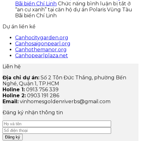
Bãi biển Chí Linh
Chức năng bình luận bị tắt
ở
“an cư xanh” tại căn hộ dự án Polaris Vũng Tàu
Bãi biển Chí Linh
Dự án liền kề
Canhocitygarden.org
Canhosaigonpearl.org
Canhothemanor.org
Canhopearlplaza.net
Liên hệ
Địa chỉ dự án:
Số 2 Tôn Đức Thắng, phường Bến
Nghé, Quận 1, TP.HCM
Holine 1:
0913 756 339
Holine 2:
0903 191 286
Email:
vinhomesgoldenriverbs@gmail.com
Đăng ký nhận thông tin