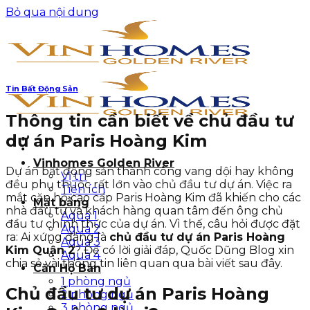
Bỏ qua nội dung
Tin Bất Động Sản
Thông tin cần biết về chủ đầu tư
dự án Paris Hoàng Kim
Vinhomes Golden River
Dự án bất động sản thành công vang dội hay không
Vị trí
đều phụ thuộc rất lớn vào chủ đầu tư dự án. Việc ra
Tiện ích
mắt căn hộ cao cấp Paris Hoàng Kim đã khiến cho các
Mặt bằng
nhà đầu tư và khách hàng quan tâm đến ông chủ
Aqua 1
đầu tư chính thức của dự án. Vì thế, câu hỏi được đặt
Aqua 2
ra: Ai xứng đáng là
chủ đầu tư dự án Paris Hoàng
Aqua 3
Kim Quận 2
? Để có lời giải đáp, Quốc Dũng Blog xin
Aqua 4
chia sẻ vài thông tin liên quan qua bài viết sau đây.
Căn Hộ Bán
1 phòng ngủ
Chủ đầu tư dự án Paris Hoàng
2 phòng ngủ
3 phòng ngủ