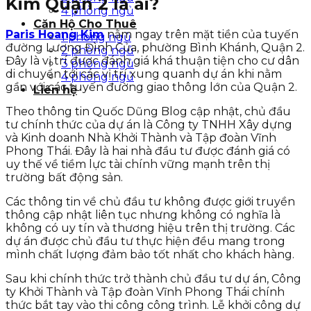
Kim Quận 2 là ai?
4 phòng ngủ
Căn Hộ Cho Thuê
Paris Hoang Kim
nằm ngay trên mặt tiền của tuyến
1 phòng ngủ
đường Lương Đình Của, phường Bình Khánh, Quận 2.
2 phòng ngủ
Đây là vị trí được đánh giá khá thuận tiện cho cư dân
3 phòng ngủ
di chuyển tới các vị trí xung quanh dự án khi nằm
4 phòng ngủ
gần với các tuyến đường giao thông lớn của Quận 2.
Liên hệ
Theo thông tin Quốc Dũng Blog cập nhật, chủ đầu
tư chính thức của dự án là Công ty TNHH Xây dựng
và Kinh doanh Nhà Khởi Thành và Tập đoàn Vĩnh
Phong Thái. Đây là hai nhà đầu tư được đánh giá có
uy thế về tiềm lực tài chính vững mạnh trên thị
trường bất động sản.
Các thông tin về chủ đầu tư không được giới truyền
thông cập nhật liên tục nhưng không có nghĩa là
không có uy tín và thương hiệu trên thị trường. Các
dự án được chủ đầu tư thực hiện đều mang trong
mình chất lượng đảm bảo tốt nhất cho khách hàng.
Sau khi chính thức trở thành chủ đầu tư dự án, Công
ty Khởi Thành và Tập đoàn Vĩnh Phong Thái chính
thức bắt tay vào thi công công trình. Lễ khởi công dự