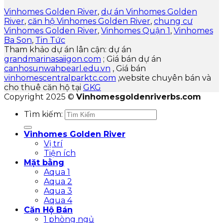
Vinhomes Golden River
,
dự án Vinhomes Golden
River
,
căn hộ Vinhomes Golden River
,
chung cư
Vinhomes Golden River
,
Vinhomes Quận 1
,
Vinhomes
Ba Son
,
Tin Tức
Tham khảo dự án lân cận: dự án
grandmarinasaiigon.com
; Giá bán dự án
canhosunwahpearl.edu.vn
, Giá bán
vinhomescentralparktc.com
,website chuyên bán và
cho thuê căn hộ tại
GKG
Copyright 2025 ©
Vinhomesgoldenriverbs.com
Tìm kiếm:
Vinhomes Golden River
Vị trí
Tiện ích
Mặt bằng
Aqua 1
Aqua 2
Aqua 3
Aqua 4
Căn Hộ Bán
1 phòng ngủ