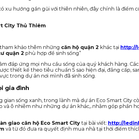
có xu hướng gần gũi với thiên nhiên, đây chính là điểm 
rt City Thủ Thiêm
ể tham khảo thêm những
căn hộ quận 2
khác tại
http:/
ư quận 2
phù hợp để sinh sống”
m đáp ứng mọi nhu cầu sống của quý khách hàng. Các ti
c thiết kế theo tiêu chuẩn 5 sao hiện đại, đẳng cấp, s
vực trong dự án nơi mình đã sinh sống.
i gia đình
ông gian sống xanh, trong lành mà dự án Eco Smart City
o và ô nhiễm như những dự án khác,..nhằm góp phần hoà
bàn giao căn hộ Eco Smart City
tại bài viết:
http://ledi
êm
và từ đó đưa ra quyết định mua nhà tại thời điểm th