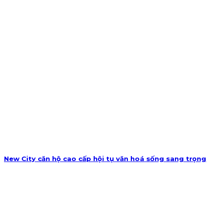
New City căn hộ cao cấp hội tụ văn hoá sống sang trọng