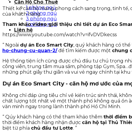
Căn Hộ Cho Thuê
1 phòng ngủ
Thiết kế căn hộ mang phong cách sang trọng, tinh tế, 
2 phòng ngủ
của khách hàng.
3 phòng ngủ
Tham khảo video giới thiệu chi tiết dự án Eco Sma
4 phòng ngủ
Liên hệ
https://www.youtube.com/watch?v=ifvDVDkecss
“ Ngoài
dự án Eco Smart City
, quý khách hàng có th
ho-chung-cu-quan-2/
để tìm kiếm được một
chung c
Hệ thống tiện ích cũng được chủ đầu tư chú trọng nhằ
công viên, trung tâm mua sắm, phòng tập Gym, Spa…đượ
những phút giây thư giãn và vui vẻ ngay chính tại khu 
Dự án Eco Smart City - căn hộ mơ ước của mọ
Không chỉ đáp ứng tiêu chí về kiến trúc sinh thái, kh
chất lượng tốt nhất về một thành phố không quá ồn à
văn minh ngay trong lành thành phố Hồ Chí Minh.
“ Qúy khách hàng có thể tham khảo thêm
thời điểm 
thời điểm khách hàng nhận được
căn hộ tại Thủ Thi
biệt từ phía
chủ đầu tư Lotte
. ”