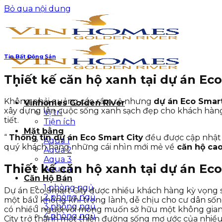
Bỏ qua nội dung
Tin Bất Động Sản
Thiết kế căn hộ xanh tại dự án Ec
Không phải quảng cáo rầm rộ nhưng
dự án Eco Smart
Vinhomes Golden River
xây dựng lên cuộc sống xanh sạch đẹp cho khách hàng
Vị trí
tiết.
Tiện ích
Mặt bằng
“
Thông tin dự án Eco Smart City
đều được cập nhật t
Aqua 1
quý khách hàng những cái nhìn mới mẻ về
căn hộ cao
Aqua 2
Aqua 3
Thiết kế căn hộ xanh tại dự án Ec
Aqua 4
Căn Hộ Bán
1 phòng ngủ
Dự án Eco Smart City được nhiều khách hàng kỳ vọng s
2 phòng ngủ
một bầu không khí trong lành, dễ chịu cho cư dân sống
3 phòng ngủ
có nhiều người với mong muốn sở hữu một không gian s
4 phòng ngủ
City trở thành một thiên đường sống mơ ước của nhiề