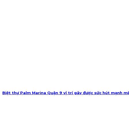
Biệt thự Palm Marina Quận 9 vị trí gây được sức hút mạnh m