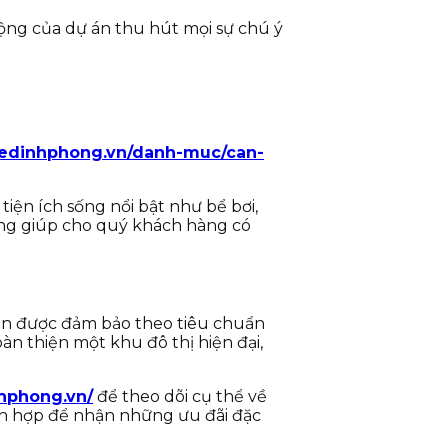
cộng của dự án thu hút mọi sự chú ý
/ledinhphong.vn/danh-muc/can-
ện ích sống nổi bật như bể bơi,
ang giúp cho quý khách hàng có
 còn được đảm bảo theo tiêu chuẩn
n thiện một khu đô thị hiện đại,
nhphong.vn/
để theo dõi cụ thể về
ích hợp để nhận những ưu đãi đặc