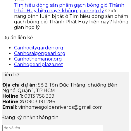
Tìm hiểu dòng sản phẩm gạch bông gió Thành
Phát Huy hiện nay? không gian hợp lý
Chức
năng bình luận bị tắt
ở Tìm hiểu dòng sản phẩm
gạch bông gió Thành Phát Huy hiện nay? không
gian hợp lý
Dự án liền kề
Canhocitygarden.org
Canhosaigonpearl.org
Canhothemanor.org
Canhopearlplaza.net
Liên hệ
Địa chỉ dự án:
Số 2 Tôn Đức Thắng, phường Bến
Nghé, Quận 1, TP.HCM
Holine 1:
0913 756 339
Holine 2:
0903 191 286
Email:
vinhomesgoldenriverbs@gmail.com
Đăng ký nhận thông tin