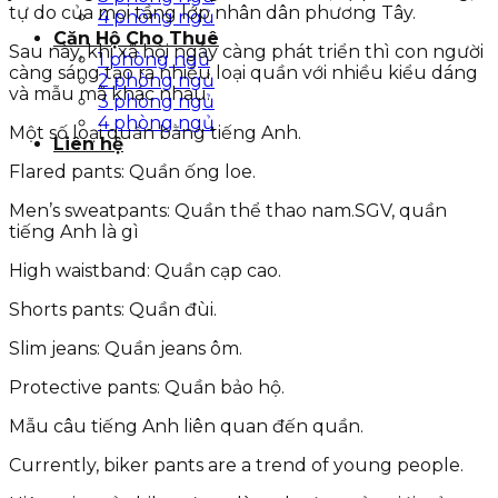
tự do của mọi tầng lớp nhân dân phương Tây.
4 phòng ngủ
Căn Hộ Cho Thuê
Sau này, khi xã hội ngày càng phát triển thì con người
1 phòng ngủ
càng sáng tạo ra nhiều loại quần với nhiều kiểu dáng
2 phòng ngủ
và mẫu mã khác nhau.
3 phòng ngủ
4 phòng ngủ
Một số loại quần bằng tiếng Anh.
Liên hệ
Flared pants: Quần ống loe.
Men’s sweatpants: Quần thể thao nam.SGV, quần
tiếng Anh là gì
High waistband: Quần cạp cao.
Shorts pants: Quần đùi.
Slim jeans: Quần jeans ôm.
Protective pants: Quần bảo hộ.
Mẫu câu tiếng Anh liên quan đến quần.
Currently, biker pants are a trend of young people.