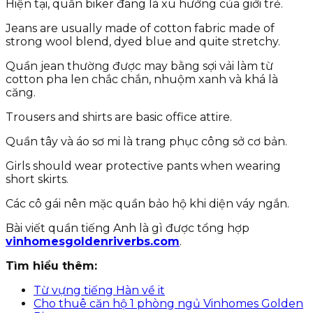
Hiện tại, quần biker đang là xu hướng của giới trẻ.
Jeans are usually made of cotton fabric made of
strong wool blend, dyed blue and quite stretchy.
Quần jean thường được may bằng sợi vải làm từ
cotton pha len chắc chắn, nhuộm xanh và khá là
căng.
Trousers and shirts are basic office attire.
Quần tây và áo sơ mi là trang phục công sở cơ bản.
Girls should wear protective pants when wearing
short skirts.
Các cô gái nên mặc quần bảo hộ khi diện váy ngắn.
Bài viết quần tiếng Anh là gì được tổng hợp
vinhomesgoldenriverbs.com
.
Tìm hiểu thêm:
Từ vựng tiếng Hàn về it
Cho thuê căn hộ 1 phòng ngủ Vinhomes Golden