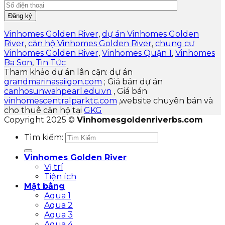
Vinhomes Golden River
,
dự án Vinhomes Golden
River
,
căn hộ Vinhomes Golden River
,
chung cư
Vinhomes Golden River
,
Vinhomes Quận 1
,
Vinhomes
Ba Son
,
Tin Tức
Tham khảo dự án lân cận: dự án
grandmarinasaiigon.com
; Giá bán dự án
canhosunwahpearl.edu.vn
, Giá bán
vinhomescentralparktc.com
,website chuyên bán và
cho thuê căn hộ tại
GKG
Copyright 2025 ©
Vinhomesgoldenriverbs.com
Tìm kiếm:
Vinhomes Golden River
Vị trí
Tiện ích
Mặt bằng
Aqua 1
Aqua 2
Aqua 3
Aqua 4