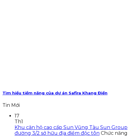
Tìm hiểu tiềm năng của dự án Safira Khang Điền
Tin Mới
17
Th1
Khu căn hộ cao cấp Sun Vũng Tàu Sun Group
đường 3/2 sở hữu địa điểm độc tôn
Chức năng