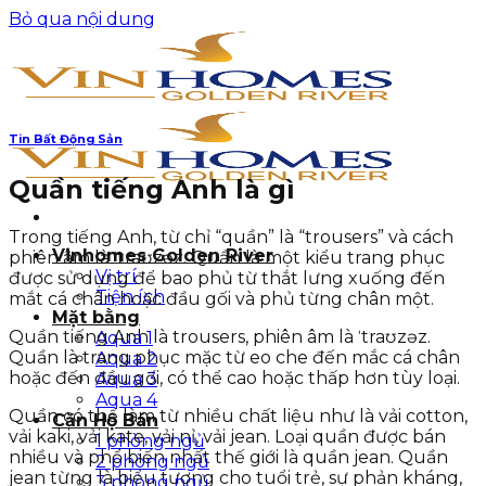
Bỏ qua nội dung
Tin Bất Động Sản
Quần tiếng Anh là gì
Trong tiếng Anh, từ chỉ “quần” là “trousers” và cách
Vinhomes Golden River
phiên âm là ˈtraʊzəz. Quần là một kiểu trang phục
Vị trí
được sử dụng để bao phủ từ thắt lưng xuống đến
Tiện ích
mắt cá chân hoặc đầu gối và phủ từng chân một.
Mặt bằng
Quần tiếng Anh là trousers, phiên âm là ˈtraʊzəz.
Aqua 1
Quần là trang phục mặc từ eo che đến mắc cá chân
Aqua 2
hoặc đến đầu gối, có thể cao hoặc thấp hơn tùy loại.
Aqua 3
Aqua 4
Quần có thể làm từ nhiều chất liệu như là vải cotton,
Căn Hộ Bán
vải kaki, vải kate, vải nỉ, vải jean. Loại quần được bán
1 phòng ngủ
nhiều và phổ biến nhất thế giới là quần jean. Quần
2 phòng ngủ
jean từng là biểu tượng cho tuổi trẻ, sự phản kháng,
3 phòng ngủ