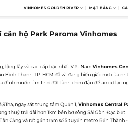
VINHOMES GOLDEN RIVER
MẶT BẰNG
CĂ
tại căn hộ Park Paroma Vinhomes
ng, lộng lẫy và cao cấp bậc nhất Việt Nam
Vinhomes Cen
Bình Thạnh TP. HCM đã và đang biến giấc mơ của nh
ia đình muốn tìm 1 nơi đất lành chim đậu để an cư lạc n
3,91ha, ngay sát trung tâm Quận 1,
Vinhomes Central P
ờng thuỷ trải dài hơn 1km bên bờ sông Sài Gòn. Đặc biệt,
ân Cảng và rất gần trạm số 5 tuyến metro Bến Thành -