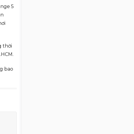
unge 5
ờn
hơi
g thời
P.HCM.
ông bao