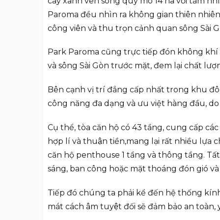
cây xanh ven sông quy mô 14 ha với tầm nhìn
Paroma đều nhìn ra không gian thiên nhiên th
công viên và thu trọn cảnh quan sông Sài 
Park Paroma cũng trực tiếp đón không khí 
và sông Sài Gòn trước mặt, đem lại chất lượ
Bên cạnh vị trí đẳng cấp nhất trong khu đô 
công năng đa dạng và ưu việt hàng đầu, do nh
Cụ thể, tòa căn hộ có 43 tầng, cung cấp các l
hợp lí và thuận tiền,mang lại rất nhiều l
căn hộ penthouse 1 tầng và thông tầng. Tất cả
sáng, ban công hoặc mặt thoáng đón gió và 
Tiếp đó chúng ta phải kể đến hệ thống 
mát cách âm tuyệt đối sẽ đảm bảo an toàn