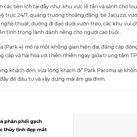
c tiện ích tại đây như: khu vực lễ tân và sảnh chờ lo
 vệ trực 24/7, quảng trường thoáng đãng, bể Jacuzzi, vư
nghệ thuật, đường đi dạo dưới vườn treo, các khu vui c
yên tĩnh trong lành dành riêng cho người cao tuổi…
oma (Park 4) mở ra một không gian hiện đại, đẳng cấp đồn
ẳng cấp và hài hòa với thiên nhiên ngay giữa trung tâm T
i lòng khách đến, vừa lòng khách đi” Park Paroma sẽ kh
i đây để đầu tư và xây dựng mái ấm gia đình.
iá phân phối gạch
 thủy tinh đẹp mắt