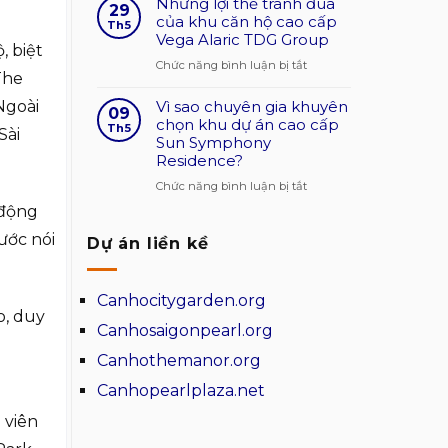
Những lợi thế tranh đua
bông
29
cao
măng
của khu căn hộ cao cấp
gió
Th5
Vega Alaric TDG Group
trong
che
, biệt
kiến
chắn
ở
Chức năng bình luận bị tắt
The
trúc
và
Những
giá
tạo
Vì sao chuyên gia khuyên
lợi
Ngoài
09
cạnh
mặt
chọn khu dự án cao cấp
thế
Th5
Sài
tranh
Sun Symphony
đứng
tranh
Residence?
cho
đua
ngôi
của
ở
Chức năng bình luận bị tắt
nhà
khu
Vì
 động
căn
sao
ớc nói
Dự án liền kề
hộ
chuyên
cao
gia
cấp
khuyên
Canhocitygarden.org
Vega
chọn
o, duy
Alaric
khu
Canhosaigonpearl.org
TDG
dự
Canhothemanor.org
Group
án
cao
Canhopearlplaza.net
cấp
 viên
Sun
Symphony