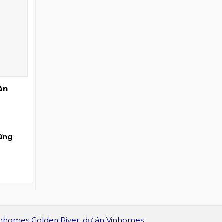
 án
hững
nhomes Golden River
,
dự án Vinhomes