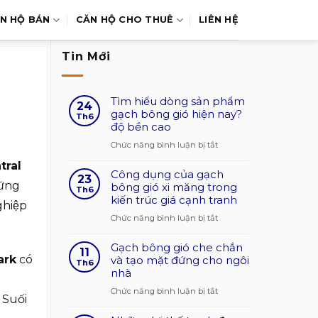
N HỘ BÁN
CĂN HỘ CHO THUÊ
LIÊN HỆ
Tin Mới
Tìm hiểu dòng sản phẩm
24
gạch bông gió hiện nay?
Th6
độ bền cao
ở
Chức năng bình luận bị tắt
Tìm
tral
Công dụng của gạch
hiểu
23
ững
bông gió xi măng trong
dòng
Th6
kiến trúc giá cạnh tranh
sản
ghiệp
phẩm
ở
Chức năng bình luận bị tắt
gạch
Công
bông
Gạch bông gió che chắn
dụng
11
gió
ark
có
và tạo mặt đứng cho ngôi
của
Th6
nhà
hiện
gạch
nay?
bông
ở
Chức năng bình luận bị tắt
 Suối
độ
gió
Gạch
bền
xi