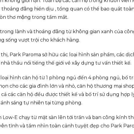
 không giới hạn. Toàn bộ các căn hộ trong khuôn viên
oáng đãng hiền dịu , tổng quan có thể bao quát toà
Gòn thơ mộng trong tầm mắt.
trong lành và thoáng đãng từ không gian xanh của côn
ng sống vượt trội cho khách hàng.
thị, Park Paroma sở hữu các loại hình sản phẩm, các dịch 
à thầu nổi tiếng thế giới về xây dựng tư vấn thiết kế.
oại hình căn hộ từ 1 phòng ngủ đến 4 phòng ngủ, bố trí 
ựa chọn cho các gia đình lớn và nhỏ, căn hộ thương mại sh
 các căn hộ đều được thiết kế và bố trí sử dụng hợp l
ánh sáng tự nhiên tại từng phòng.
kính Low-E chạy từ mặt sàn lên tới trần và ban công kính 
, yên tĩnh và tầm nhìn toàn cảnh tuyệt đẹp cho Park Par