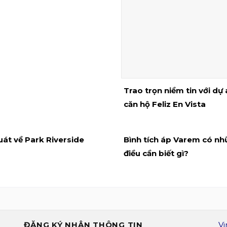
Trao trọn niềm tin với dự
căn hộ Feliz En Vista
át về Park Riverside
Bình tích áp Varem có n
điều cần biết gì?
ĐĂNG KÝ NHẬN THÔNG TIN
Vi