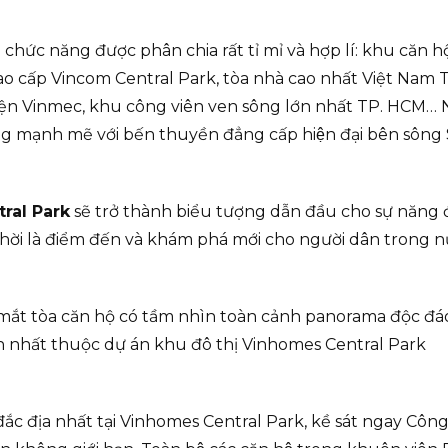
c năng được phân chia rất tỉ mỉ và hợp lí: khu căn hộ
o cấp Vincom Central Park, tòa nhà cao nhất Việt Nam 
iện Vinmec, khu công viên ven sông lớn nhất TP. HCM… 
 mạnh mẽ với bến thuyền đẳng cấp hiện đại bên sông 
ral Park
sẽ trở thành biểu tượng dẫn đầu cho sự năng
hời là điểm đến và khám phá mới cho người dân trong nư
mắt tòa căn hộ có tầm nhìn toàn cảnh panorama độc đá
ư lớn nhất thuộc dự án khu đô thị Vinhomes Central Park
đắc địa nhất tại Vinhomes Central Park, kề sát ngay Công