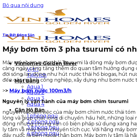
Bỏ qua nội dung
Tin Bất Động Sản
Máy bơm tõm 3 pha tsurumi có nh
Máy máy bơm nước thải Tsurumi là dòng máy bơm được
Vinhomes Golden River
càng ngày càng tăng thêm do quan tâm hưởng dụng c
Vị trí
đời sống lao động như hút nước thải hố biogas, hút n
Tiện ích
đến các ngành công nghiệp, xây dựng như bơm nước thải
Mặt bằng
Aqua 1
>
>
Máy bơm nước 100m3/h
Aqua 2
Aqua 3
Nguyên lý vận hành của máy bơm chìm tsurumi
Aqua 4
Căn Hộ Bán
nguyên tắc làm việc của máy bơm chìm nước thải tóm l
1 phòng ngủ
lỏng và giúp chất lỏng di chuyển. hầu hết, những lo
2 phòng ngủ
động nhưng chúng vẫn có biện pháp sử dụng xăng hay 
3 phòng ngủ
ly tâm và máy bơm chuyển tích cực. Với hãng máy bơm 
4 phòng ngủ
đẩy nước ra bên ngoài thân bơm. Máy bơm ly tâm là h