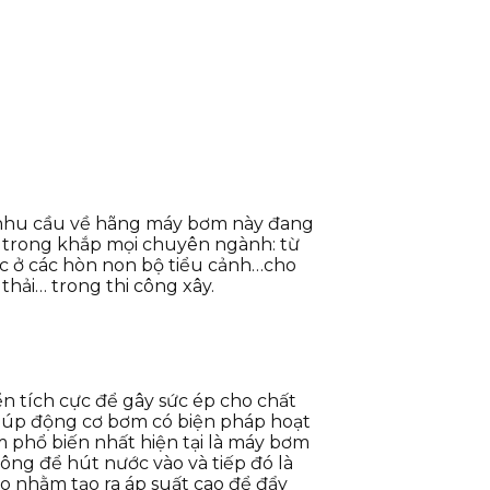
 nhu cầu về hãng máy bơm này đang
trong khắp mọi chuyên ngành: từ
ớc ở các hòn non bộ tiểu cảnh…cho
hải… trong thi công xây.
n tích cực để gây sức ép cho chất
giúp động cơ bơm có biện pháp hoạt
 phổ biến nhất hiện tại là máy bơm
ng để hút nước vào và tiếp đó là
 nhằm tạo ra áp suất cao để đẩy