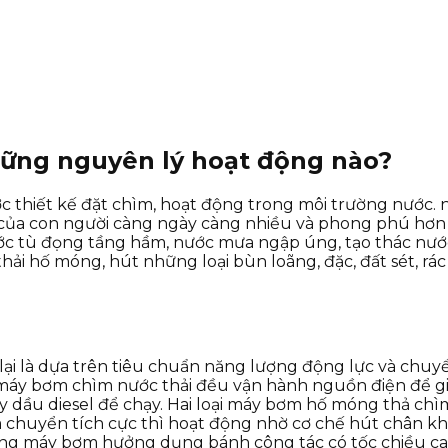
ững nguyên lý hoạt động nào?
 thiết kế đặt chìm, hoạt động trong môi trường nước.
ủa con người càng ngày càng nhiều và phong phú hơn 
ước tù đọng tầng hầm, nước mưa ngập úng, tạo thác nư
 hố móng, hút những loại bùn loãng, đặc, đất sét, rác t
ại là dựa trên tiêu chuẩn năng lượng động lực và chuyể
ại máy bơm chìm nước thải đều vận hành nguồn điện để 
dầu diesel để chạy. Hai loại máy bơm hố móng thả chìm
chuyển tích cực thì hoạt động nhờ cơ chế hút chân khô
ãng máy bơm hưởng dụng bánh công tác có tốc chiều cao