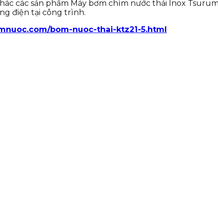
khác các sản phẩm Máy bơm chìm nước thải Inox Tsurum
g điện tại công trình.
omnuoc.com/bom-nuoc-thai-ktz21-5.html