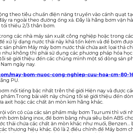
ộng theo tiêu chuẩn điện năng truyền vào cánh quạt tạ
à đẩy ra ngoài theo đường ống xả. Đây là hãng bơm vận
tối thiểu 2/3 thân bơm.
ng trong các nhà máy sản xuất công nghiệp hoặc trong c
 để xử lý dạng nước thải này khá tốn kém và để bơm đượ
sản phẩm Máy máy bơm nước thải chứa axit lọai thả chì
u như không thì phải sử dụng các phương pháp hóa học đ
 tôi sẽ giới thiệu đến các chúng mình một số dòng sản
t Nam ngày nay.
.com/may-bom-nuoc-cong-nghiep-cuu-hoa-cm-80-1
hãng PU.
 nổi tiếng bậc nhất trên thế giới Hiện nay và được các 
 phẩm.Trong bài viết này chúng tôi sẽ giới thiệu đến d
a axit hoặc các chất ăn mòn kim hãng khác.
ội vốn có của các sản phẩm máy bơm Tsurumi thì với nhữ
 cánh bơm bằng inox, đế bơm bằng nhựa siêu bền ABS c
ớc thải chứa các chất ăn mòn khác như muối, Benzen… 
a các thương hiệu khác. Đó là 2 điều chính để Máy bơm 