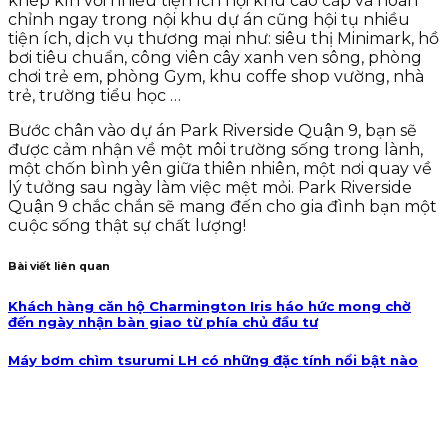
khép kín với nhiều tiện ích nội khu cao cấp và hoàn
chỉnh ngay trong nội khu dự án cũng hội tụ nhiều
tiện ích, dịch vụ thương mại như: siêu thị Minimark, hồ
bơi tiêu chuẩn, công viên cây xanh ven sông, phòng
chơi trẻ em, phòng Gym, khu coffe shop vường, nhà
trẻ, trường tiểu học …
Bước chân vào dự án Park Riverside Quận 9, bạn sẽ
được cảm nhận về một môi trường sống trong lành,
một chốn bình yên giữa thiên nhiên, một nơi quay về
lý tưởng sau ngày làm việc mệt mỏi. Park Riverside
Quận 9 chắc chắn sẽ mang đến cho gia đình bạn một
cuộc sống thật sự chất lượng!
Bài viết liên quan
Khách hàng căn hộ Charmington Iris háo hức mong chờ
đến ngày nhận bàn giao từ phía chủ đầu tư
Máy bơm chìm tsurumi LH có những đặc tính nổi bật nào