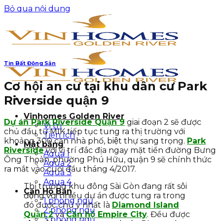
Bỏ qua nội dung
Tin Bất Động Sản
Cơ hội an cư tại khu dân cư Park
Riverside quận 9
Vinhomes Golden River
Dự án Park Riverside Quận 9
giai đoạn 2 sẽ được
Vị trí
chủ đầu tư MIK tiếp tục tung ra thị trường với
Tiện ích
khoảng 300 căn nhà phố, biệt thự sang trọng.
Park
Mặt bằng
Riverside
với vị trí đắc địa ngay mặt tiền đường Bưng
Aqua 1
Ông Thoàn, phường Phú Hữu, quận 9 sẽ chính thức
Aqua 2
ra mắt vào cuối đầu tháng 4/2017.
Aqua 3
Aqua 4
Thị trường khu đông Sài Gòn đang rất sôi
Căn Hộ Bán
động vời nhiều dự án được tung ra trong
1 phòng ngủ
đó được chú ý nhất là
Diamond Island
2 phòng ngủ
Quận 2
và
Căn hộ Empire City
. Đều được
3 phòng ngủ