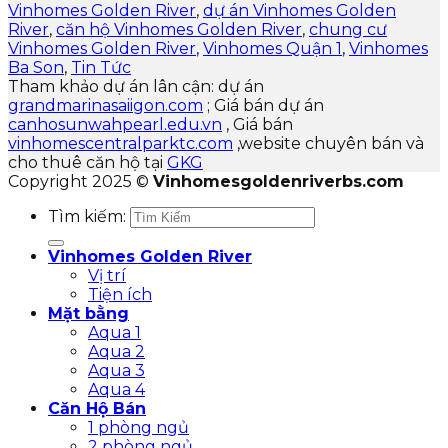
Vinhomes Golden River
,
dự án Vinhomes Golden
River
,
căn hộ Vinhomes Golden River
,
chung cư
Vinhomes Golden River
,
Vinhomes Quận 1
,
Vinhomes
Ba Son
,
Tin Tức
Tham khảo dự án lân cận: dự án
grandmarinasaiigon.com
; Giá bán dự án
canhosunwahpearl.edu.vn
, Giá bán
vinhomescentralparktc.com
,website chuyên bán và
cho thuê căn hộ tại
GKG
Copyright 2025 ©
Vinhomesgoldenriverbs.com
Tìm kiếm:
Vinhomes Golden River
Vị trí
Tiện ích
Mặt bằng
Aqua 1
Aqua 2
Aqua 3
Aqua 4
Căn Hộ Bán
1 phòng ngủ
2 phòng ngủ