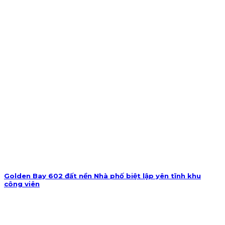
Golden Bay 602 đất nền Nhà phố biệt lập yên tĩnh khu
công viên