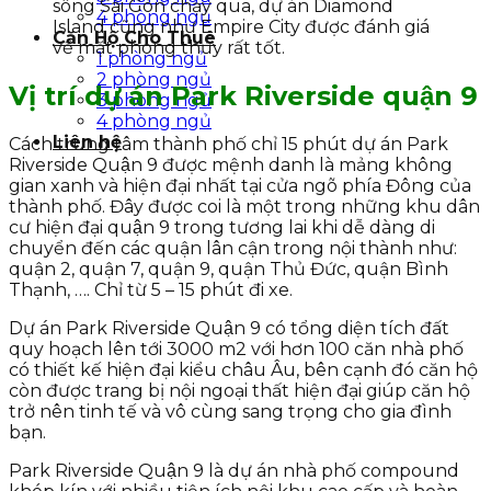
sông Sài Gòn chạy qua, dự án Diamond
4 phòng ngủ
Island cũng như Empire City được đánh giá
Căn Hộ Cho Thuê
về mặt phong thủy rất tốt.
1 phòng ngủ
2 phòng ngủ
Vị trí dự án Park Riverside quận 9
3 phòng ngủ
4 phòng ngủ
Liên hệ
Cách trung tâm thành phố chỉ 15 phút dự án Park
Riverside Quận 9 được mệnh danh là mảng không
gian xanh và hiện đại nhất tại cửa ngõ phía Đông của
thành phố. Đây được coi là một trong những khu dân
cư hiện đại quận 9 trong tương lai khi dễ dàng di
chuyển đến các quận lân cận trong nội thành như:
quận 2, quận 7, quận 9, quận Thủ Đức, quận Bình
Thạnh, …. Chỉ từ 5 – 15 phút đi xe.
Dự án Park Riverside Quận 9 có tổng diện tích đất
quy hoạch lên tới 3000 m2 với hơn 100 căn nhà phố
có thiết kế hiện đại kiểu châu Âu, bên cạnh đó căn hộ
còn được trang bị nội ngoại thất hiện đại giúp căn hộ
trở nên tinh tế và vô cùng sang trọng cho gia đình
bạn.
Park Riverside Quận 9 là dự án nhà phố compound