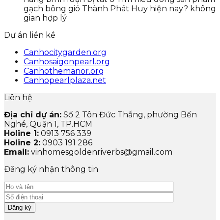
gạch bông gió Thành Phát Huy hiện nay? không
gian hợp lý
Dự án liền kề
Canhocitygarden.org
Canhosaigonpearl.org
Canhothemanor.org
Canhopearlplaza.net
Liên hệ
Địa chỉ dự án:
Số 2 Tôn Đức Thắng, phường Bến
Nghé, Quận 1, TP.HCM
Holine 1:
0913 756 339
Holine 2:
0903 191 286
Email:
vinhomesgoldenriverbs@gmail.com
Đăng ký nhận thông tin