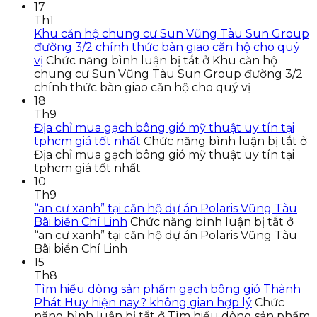
17
Th1
Khu căn hộ chung cư Sun Vũng Tàu Sun Group
đường 3/2 chính thức bàn giao căn hộ cho quý
vị
Chức năng bình luận bị tắt
ở Khu căn hộ
chung cư Sun Vũng Tàu Sun Group đường 3/2
chính thức bàn giao căn hộ cho quý vị
18
Th9
Địa chỉ mua gạch bông gió mỹ thuật uy tín tại
tphcm giá tốt nhất
Chức năng bình luận bị tắt
ở
Địa chỉ mua gạch bông gió mỹ thuật uy tín tại
tphcm giá tốt nhất
10
Th9
“an cư xanh” tại căn hộ dự án Polaris Vũng Tàu
Bãi biển Chí Linh
Chức năng bình luận bị tắt
ở
“an cư xanh” tại căn hộ dự án Polaris Vũng Tàu
Bãi biển Chí Linh
15
Th8
Tìm hiểu dòng sản phẩm gạch bông gió Thành
Phát Huy hiện nay? không gian hợp lý
Chức
năng bình luận bị tắt
ở Tìm hiểu dòng sản phẩm