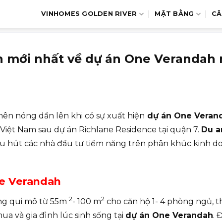
VINHOMES GOLDEN RIVER
MẶT BẰNG
CĂ
n mới nhất về dự án One Verandah
nên nóng dần lên khi có sự xuất hiện
dự án One Veran
 Việt Nam sau dự án Richlane Residence tại quận 7.
Du a
u hút các nhà đầu tư tiềm năng trên phân khúc kinh d
ne Verandah
2
2
ng qui mô từ 55m
- 100 m
cho căn hộ 1- 4 phòng ngủ, t
 và gia đình lúc sinh sống tại
dự án One Verandah
. 