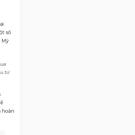
ại
ột số
ú Mỹ
ua
u tư
n
dễ
n hoàn