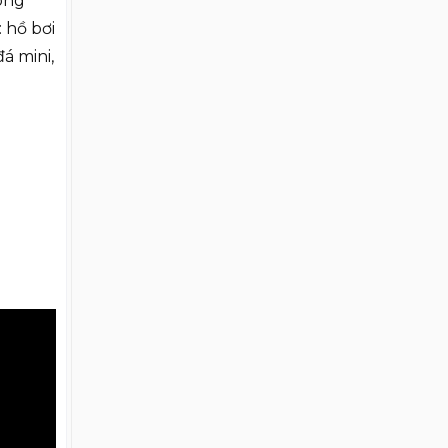
ông
Residence?
 hồ bơi
á mini,