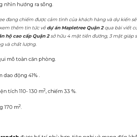
ng nhìn hướng ra sông.
ee đang chiếm được cảm tình của khách hàng và dự kiến s
 xem thêm tin tức về
dự án Mapletree Quận 2
qua bài viết c
ăn hộ cao cấp Quận 2
sở hữu 4 mặt tiền đường, 3 mặt giáp 
g và chất lượng.
 qui mô toàn căn phòng.
ếm dao động 41% .
2
n tích 110- 130 m
, chiếm 33 %.
2
g 170 m
.