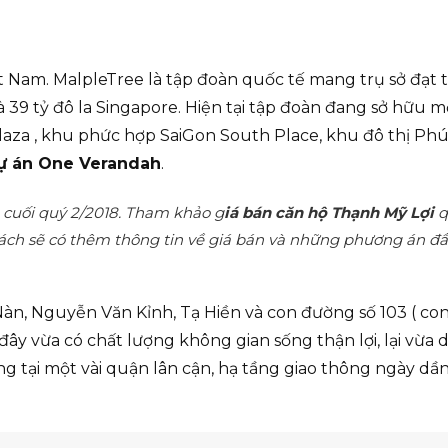
t Nam. MalpleTree là tập đoàn quốc tế mang trụ sở đạt t
 là 39 tỷ đô la Singapore. Hiện tại tập đoàn đang sở hữu m
Plaza , khu phức hợp SaiGon South Place, khu đô thị Ph
ự án One Verandah
.
 cuối quý 2/2018. Tham khảo g
iá bán căn hộ Thạnh Mỹ Lợi
q
ách sẽ có thêm thông tin về giá bán và những phương án đầ
Nàn, Nguyễn Văn Kỉnh, Tạ Hiền và con đường số 103 ( co
ây vừa có chất lượng không gian sống thận lợi, lại vừa 
ng tại một vài quận lân cận, hạ tầng giao thông ngày dầ