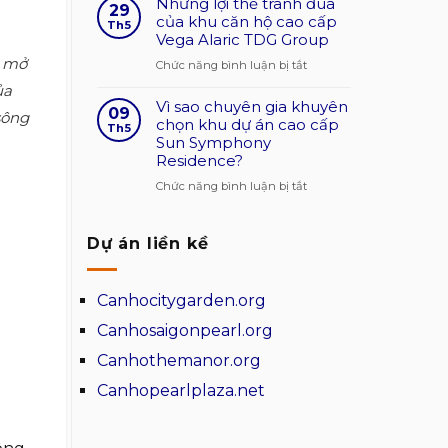
Những lợi thế tranh đua
bông
29
cao
măng
của khu căn hộ cao cấp
gió
Th5
Vega Alaric TDG Group
trong
che
kiến
chắn
ẽ mở
ở
Chức năng bình luận bị tắt
trúc
và
Những
ủa
giá
tạo
Vì sao chuyên gia khuyên
lợi
09
sông
cạnh
mặt
chọn khu dự án cao cấp
thế
Th5
tranh
Sun Symphony
đứng
tranh
Residence?
cho
đua
ngôi
của
ở
Chức năng bình luận bị tắt
nhà
khu
Vì
căn
sao
Dự án liền kề
hộ
chuyên
cao
gia
cấp
khuyên
Canhocitygarden.org
Vega
chọn
Alaric
khu
Canhosaigonpearl.org
TDG
dự
Canhothemanor.org
Group
án
cao
Canhopearlplaza.net
cấp
Sun
Symphony