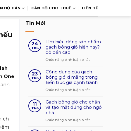
N HỘ BÁN
CĂN HỘ CHO THUÊ
LIÊN HỆ
Tin Mới
 nếu
Tìm hiểu dòng sản phẩm
24
gạch bông gió hiện nay?
Th6
độ bền cao
ở
Chức năng bình luận bị tắt
Tìm
dah
Công dụng của gạch
hiểu
23
n One
bông gió xi măng trong
dòng
Th6
kiến trúc giá cạnh tranh
sản
oanh
phẩm
ở
Chức năng bình luận bị tắt
gạch
Công
bông
Gạch bông gió che chắn
dụng
11
gió
và tạo mặt đứng cho ngôi
của
Th6
nhà
hiện
gạch
nay?
hích
bông
ở
Chức năng bình luận bị tắt
độ
gió
Gạch
Điểm
bền
xi