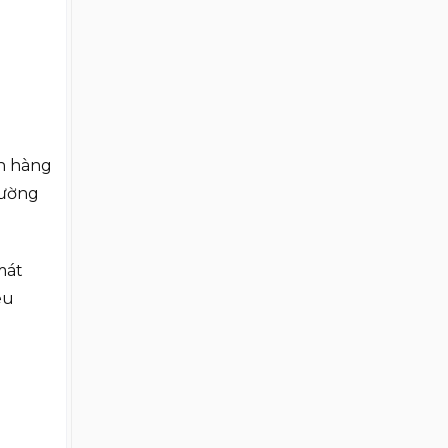
ch hàng
rường
mát
êu