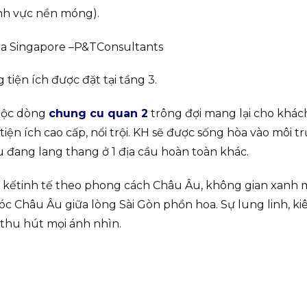
ĩnh vực nền móng).
của Singapore –P&TConsultants
 tiện ích được đặt tại tầng 3.
ộc dòng
chung cu quan 2
trông đợi mang lại cho khá
ện ích cao cấp, nổi trội. KH sẽ được sống hòa vào môi t
 đang lang thang ở 1 địa cầu hoàn toàn khác.
t kếtinh tế theo phong cách Châu Âu, không gian xanh 
óc Châu Âu giữa lòng Sài Gòn phồn hoa. Sự lung linh, ki
thu hút mọi ánh nhìn.