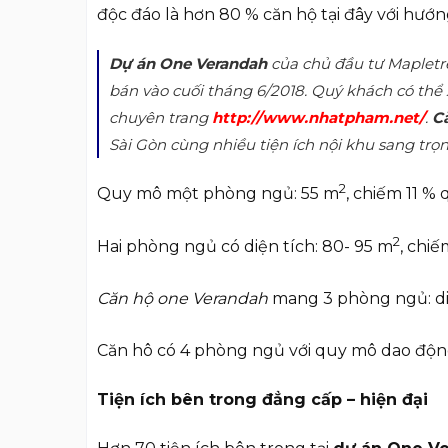
độc đáo là hơn 80 % căn hộ tại đây với hướ
Dự án One Verandah
của chủ đầu tư Mapletr
bán vào cuối tháng 6/2018. Quý khách có thể
chuyên trang
http://www.nhatpham.net/
.
C
Sài Gòn cùng nhiều tiện ích nội khu sang trọn
2
Quy mô một phòng ngủ: 55 m
, chiếm 11 %
2
Hai phòng ngủ có diện tích: 80- 95 m
, chi
Căn hộ one Verandah
mang 3 phòng ngủ: diệ
Căn hô có 4 phòng ngủ với quy mô dao độn
Tiện ích bên trong đẳng cấp – hiện đại