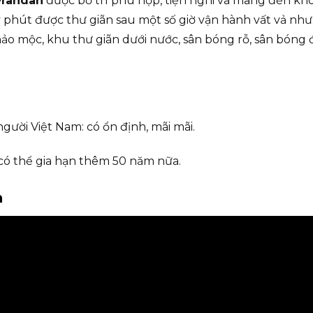
erandah
được bố trí phù hợp, tiện nghi và mang đến kh
 phút được thư giãn sau một số giờ vận hành vất vả như:
hảo mộc, khu thư giãn dưới nước, sân bóng rỗ, sân bóng đ
người Việt Nam: có ổn định, mãi mãi.
có thể gia hạn thêm 50 năm nữa.
h