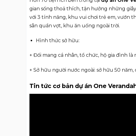
Hơn 70 tiện ích bên trong tại
dự án One V
gian sống thoả thích, tận hưởng những giây
với 3 tính năng, khu vui chơi trẻ em, vướn t
sân quần vợt, khu ăn uống ngoài trời.
Hình thức sở hữu:
+ Đối mang cá nhân, tổ chức, hộ gia đình là 
+ Sở hữu người nước ngoài: sở hữu 50 năm, 
Tin tức cơ bản dự án One Veranda