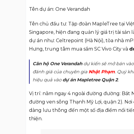
Tên dự án: One Verandah
Tên chủ đầu tư: Tập đoàn MapleTree tại Việ
Singapore, hiện đang quản lý giá trị tài sản
dự án như: Celtrepoint (Hà Nội), tòa nhà m
Hưng, trung tâm mua sắm SC Vivo City và
d
Căn hộ One Verandah
dự kiến sẽ mở bán vào
đánh giá của chuyên gia
Nhật Phạm
. Quý kh
hiệu quả vào
dự án Mapletree Quận 2
.
Vị trí: nằm ngay 4 ngoài đường đường: Bát 
đường ven sông Thạnh Mỹ Lợi, quận 2). Nơi đ
dàng lưu thông đến một số địa điểm nổi tiế
thiện.