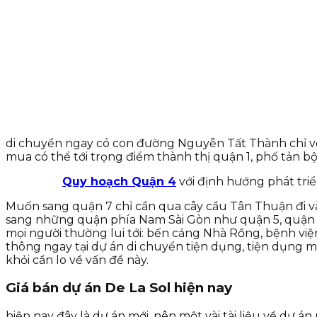
di chuyển ngay có con đường Nguyễn Tất Thành chỉ với
mua có thể tới trọng điểm thành thị quận 1, phố tản 
Quy hoạch Quận 4
với định hướng phát triể
Muốn sang quận 7 chỉ cần qua cây cầu Tân Thuận đi và
sang những quận phía Nam Sài Gòn như quận 5, quận 8
mọi người thường lui tới: bến cảng Nhà Rồng, bệnh viện
thông ngay tại dự án di chuyển tiện dụng, tiện dụng mà l
khỏi cần lo về vấn đề này.
Giá bán dự án De La Sol hiện nay
hiện nay đây là dự án mới, nên một vài tài liệu về dự á