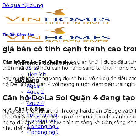
Bỏ qua nội dung
Tin Bất Động Sản
giá bán có tính cạnh tranh cao t
Căn hộ De La Sol Quận 4
là dự án thứ 11 được đầu tư 
Vinhomes Golden River
triển mới đối sở hữu căn hộ hạng sạng tại thành phố Hồ
Vị trí
Tiện ích
Sau sự thành công vang dội sở hữu vô số dự án siêu cao
Mặt bằng
hộ De La Sol quận 4 với mong muốn đem đến trải nghiệ
Aqua 1
Aqua 2
Căn hộ De La Sol Quận 4 đang tạo
Aqua 3
Aqua 4
Căn Hộ Bán
Ngay sau triển khai thành công hai dự án D’Edge và D
1 phòng ngủ
chờ đợi và là nơi ổn định gia đình xuất sắc chỉ dành c
2 phòng ngủ
hộ tại dự án sỡ hữu view nhìn ra sông Sài Gòn, sông 
3 phòng ngủ
như thế này.
4 phòng ngủ