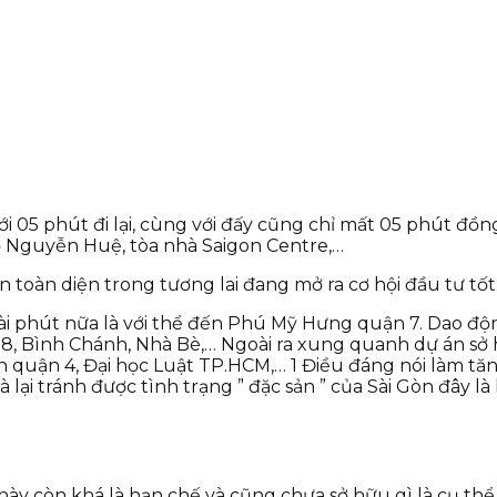
 05 phút đi lại, cùng với đấy cũng chỉ mất 05 phút đồ
bộ Nguyễn Huệ, tòa nhà Saigon Centre,…
n toàn diện trong tương lai đang mở ra cơ hội đầu tư tốt 
i phút nữa là với thể đến Phú Mỹ Hưng quận 7. Dao độn
, Bình Chánh, Nhà Bè,… Ngoài ra xung quanh dự án sở 
 quận 4, Đại học Luật TP.HCM,… 1 Điều đáng nói làm tăng
ại tránh được tình trạng ” đặc sản ” của Sài Gòn đây là k
n này còn khá là hạn chế và cũng chưa sở hữu gì là cụ th