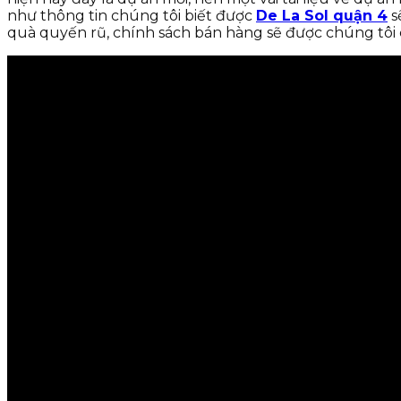
như thông tin chúng tôi biết được
De La Sol quận 4
s
quà quyến rũ, chính sách bán hàng sẽ được chúng tôi