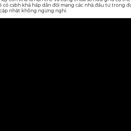
ẽ có csbh khá hấp dẫn đối mang các nhà đầu tư trong đ
 cập nhật không ngừng nghỉ.