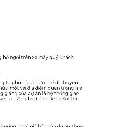
ng hồ ngồi trên xe máy quý khách
.
g 10 phút là sở hữu thể di chuyển
hữu một vài địa điểm quan trọng mà
 giá trị của dự án là hệ thống giao
ẹt xe, sống tại dự án De La Sol thì
ể huống hồ gì giá bán của dự án, theo