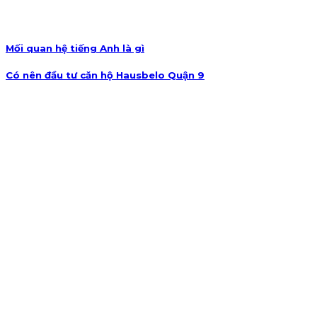
Mối quan hệ tiếng Anh là gì
Có nên đầu tư căn hộ Hausbelo Quận 9