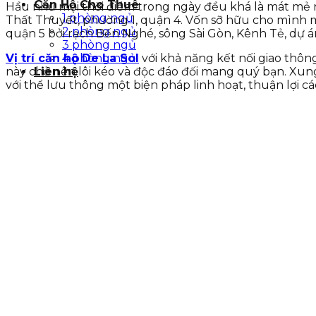
Căn Hộ Cho Thuê
Hầu như mọi thời điểm trong ngày đều khá là mát mẻ n
1 phòng ngủ
Thất Thuyết, phường 1, quận 4. Vốn sỡ hữu cho mình m
2 phòng ngủ
quận 5 bởi rạch Bến Nghé, sông Sài Gòn, Kênh Tẻ, dự á
3 phòng ngủ
Vị trí căn hộ De La Sol
với khả năng kết nối giao thô
4 phòng ngủ
này chở nên lôi kéo và độc đáo đối mang quý bạn. Xu
Liên hệ
với thể lưu thông một biện pháp linh hoạt, thuận lợi c