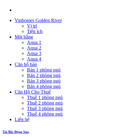
Vinhomes Golden River
Vị trí
Tiện ích
Mặt bằng
Aqua 1
Aqua 2
Aqua 3
Aqua 4
Căn hộ bán
Bán 1 phòng ngủ
Bán 2 phòng ngủ
Bán 3 phòng ngủ
Bán 4 phòng ngủ
Căn Hộ Cho Thuê
Thuê 1 phòng ngủ
Thuê 2 phòng ngủ
Thuê 3 phòng ngủ
Thuê 4 phòng ngủ
Liên hệ
Tin Bất Động Sản