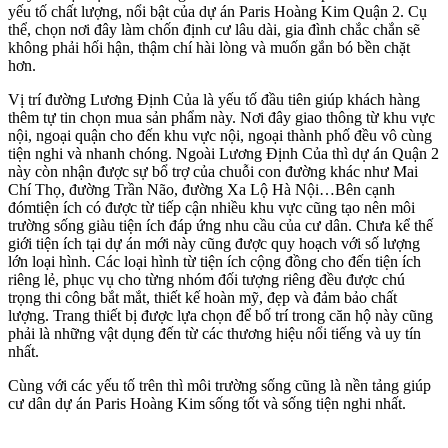
yếu tố chất lượng, nổi bật của dự án Paris Hoàng Kim Quận 2. Cụ
thể, chọn nơi đây làm chốn định cư lâu dài, gia đình chắc chắn sẽ
không phải hối hận, thậm chí hài lòng và muốn gắn bó bền chặt
hơn.
Vị trí đường Lương Định Của là yếu tố đầu tiên giúp khách hàng
thêm tự tin chọn mua sản phẩm này. Nơi đây giao thông từ khu vực
nội, ngoại quận cho đến khu vực nội, ngoại thành phố đều vô cùng
tiện nghi và nhanh chóng. Ngoài Lương Định Của thì dự án Quận 2
này còn nhận được sự bổ trợ của chuỗi con đường khác như Mai
Chí Thọ, đường Trần Não, đường Xa Lộ Hà Nội…Bên cạnh
đómtiện ích có được từ tiếp cận nhiều khu vực cũng tạo nên môi
trường sống giàu tiện ích đáp ứng nhu cầu của cư dân. Chưa kể thế
giới tiện ích tại dự án mới này cũng được quy hoạch với số lượng
lớn loại hình. Các loại hình từ tiện ích cộng đồng cho đến tiện ích
riêng lẻ, phục vụ cho từng nhóm đối tượng riêng đều được chú
trọng thi công bắt mắt, thiết kế hoàn mỹ, đẹp và đảm bảo chất
lượng. Trang thiết bị được lựa chọn để bố trí trong căn hộ này cũng
phải là những vật dụng đến từ các thương hiệu nổi tiếng và uy tín
nhất.
Cùng với các yếu tố trên thì môi trường sống cũng là nền tảng giúp
cư dân dự án Paris Hoàng Kim sống tốt và sống tiện nghi nhất.