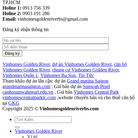
TP.HCM
Holine 1:
0913 756 339
Holine 2:
0903 191 286
Email:
vinhomesgoldenriverbs@gmail.com
Đăng ký nhận thông tin
Vinhomes Golden River
,
dự án Vinhomes Golden River
,
căn hộ
Vinhomes Golden River
,
chung cư Vinhomes Golden River
,
Vinhomes Quận 1
,
Vinhomes Ba Son
,
Tin Tức
Tham khảo dự án lân cận: dự án
Grand marina Saigon
grandmarinasaiigon.com
; Giá bán dự án
Sunwah Pearl
canhosunwahpearl.edu.vn
, Giá bán
Vinhomes Central Park
vinhomescentralparktc.com
,website chuyên bán và cho thuê căn hộ
tại
GKG
Copyright 2025 ©
Vinhomesgoldenriverbs.com
Vinhomes Golden River
Vị trí