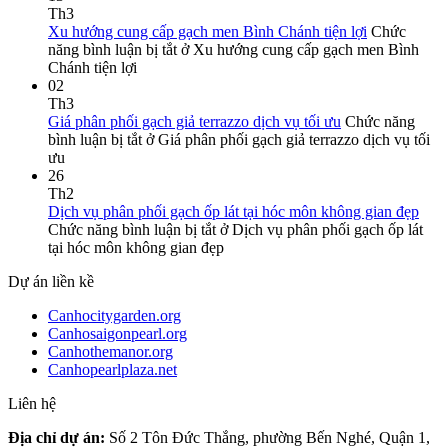
Th3
Xu hướng cung cấp gạch men Bình Chánh tiện lợi
Chức
năng bình luận bị tắt
ở Xu hướng cung cấp gạch men Bình
Chánh tiện lợi
02
Th3
Giá phân phối gạch giả terrazzo dịch vụ tối ưu
Chức năng
bình luận bị tắt
ở Giá phân phối gạch giả terrazzo dịch vụ tối
ưu
26
Th2
Dịch vụ phân phối gạch ốp lát tại hóc môn không gian đẹp
Chức năng bình luận bị tắt
ở Dịch vụ phân phối gạch ốp lát
tại hóc môn không gian đẹp
Dự án liền kề
Canhocitygarden.org
Canhosaigonpearl.org
Canhothemanor.org
Canhopearlplaza.net
Liên hệ
Địa chỉ dự án:
Số 2 Tôn Đức Thắng, phường Bến Nghé, Quận 1,