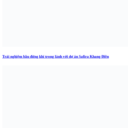
Trải nghiệm bầu đừng khí trong lành với dự án Safira Khang Điền