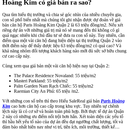
Hoàng Kim có giá bán ra sao?
Qua tìm hiểu thị trường và chia sẻ góc nhìn của nhiều chuyên gia,
con số phổ biến nhất mà chúng tôi ghi nhận được dự đoán về giá
bán căn hộ Paris Hoàng Kim Quận 2 là 63 triệu đồng/m2. Nếu xét
riêng dự án với những giá trị mà nó sẽ mang đến thì không có gì
quá ngạc nhiên khi chủ đầu tư sẽ đưa ra con số này. Tuy nhiên, cần
điểm qua một vài căn hộ đang hiện diện tại thị trường Quận 2 vào
thời điểm này để thấy được liệu 63 triệu đồng/m2 có quá cao? Và
khả năng nhóm đối tượng khách hàng nào mới đủ sức sở hữu chung
cư cao cấp này.
Cùng xem qua giá bán một vài căn hộ hiện nay tại Quận 2:
The Palace Residence Novaland: 55 triệu/m
2
Masteri Parkland
: 55 triệu/m
2
Palm Garden Nam Rạch Chiếc: 55 triệu/m
2
Raemian City An Phú: 65 triệu /m
2
.
Với những con số trên thì theo Hiếu SaleReal giá bán
Paris Hoàng
Kim
cao hơn căn hộ cao cấp trong khu vực. Tuy nhiên sự chênh
lệch này là có cơ sở và hoàn toàn phù hợp. Bởi thực tế dự án Quận
2 này có những ưu điểm nổi trội hơn hẳn. Xét toàn diện các yếu tố
thì hầu hết yếu tố nào của dự án đều đạt ngưỡng chất lượng, tốt và
đảm bảo nhất hiện nay như vị trí, tiện ích, môi trường, thiết kế…