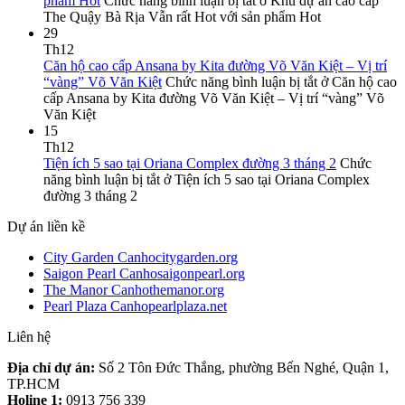
phẩm Hot
Chức năng bình luận bị tắt
ở Khu dự án cao cấp
The Quậy Bà Rịa Vẫn rất Hot với sản phẩm Hot
29
Th12
Căn hộ cao cấp Ansana by Kita đường Võ Văn Kiệt – Vị trí
“vàng” Võ Văn Kiệt
Chức năng bình luận bị tắt
ở Căn hộ cao
cấp Ansana by Kita đường Võ Văn Kiệt – Vị trí “vàng” Võ
Văn Kiệt
15
Th12
Tiện ích 5 sao tại Oriana Complex đường 3 tháng 2
Chức
năng bình luận bị tắt
ở Tiện ích 5 sao tại Oriana Complex
đường 3 tháng 2
Dự án liền kề
City Garden Canhocitygarden.org
Saigon Pearl Canhosaigonpearl.org
The Manor Canhothemanor.org
Pearl Plaza Canhopearlplaza.net
Liên hệ
Địa chỉ dự án:
Số 2 Tôn Đức Thắng, phường Bến Nghé, Quận 1,
TP.HCM
Holine 1:
0913 756 339