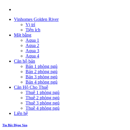
Vinhomes Golden River
Vị trí
Tiện ích
Mặt bằng
Aqua 1
Aqua 2
Aqua 3
Aqua 4
Căn hộ bán
Bán 1 phòng ngủ
Bán 2 phòng ngủ
Bán 3 phòng ngủ
Bán 4 phòng ngủ
Căn Hộ Cho Thuê
Thuê 1 phòng ngủ
Thuê 2 phòng ngủ
Thuê 3 phòng ngủ
Thuê 4 phòng ngủ
Liên hệ
Tin Bất Động Sản