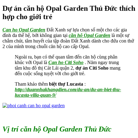
Dự án căn hộ Opal Garden Thủ Đức thích
hợp cho giới trẻ
Can ho Opal Garden
Đất Xanh sự lựa chọn số một cho các gia
đình đa thế hệ, bởi không gian tại
căn hộ Opal Garden
là một sự
chắm chút, tâm huyết của tập đoàn Đất Xanh dành cho đứa con thứ
2 của mình trong chuỗi căn hộ cao cấp Opal.
Ngoài ra, bạn có thể quan tâm đến căn hộ cùng phân
khúc với Opal là
Can ho Citi Soho
. Năm ngay trung
tâm khu đô thị Cát Lái quận 2,
dự án Citi Soho
mang
đến cuộc sống tuyệt vời cho giới trẻ.
Tham khảo thêm
biệt thự Lucasta
:
http://duannhakhangdien.com/du-an/du-an-biet-thu-
lucasta-villa-quan-9/
Vị trí căn hộ Opal Garden Thủ Đức