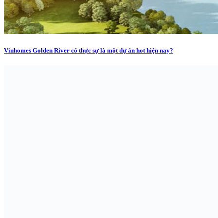
Vinhomes Golden River có thực sự là một dự án hot hiện nay?