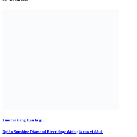
Tuổi trẻ tiếng Hàn là gì
Dự án Sunshine Diamond River được đánh giá cao vì đâu?