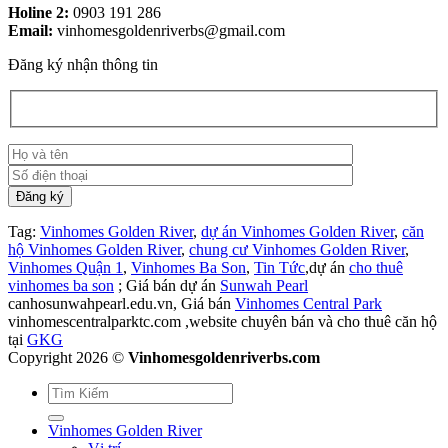
Holine 2:
0903 191 286
Email:
vinhomesgoldenriverbs@gmail.com
Đăng ký nhận thông tin
Tag:
Vinhomes Golden River
,
dự án Vinhomes Golden River
,
căn
hộ Vinhomes Golden River
,
chung cư Vinhomes Golden River
,
Vinhomes Quận 1
,
Vinhomes Ba Son
,
Tin Tức
,dự án
cho thuê
vinhomes ba son
; Giá bán dự án
Sunwah Pearl
canhosunwahpearl.edu.vn, Giá bán
Vinhomes Central Park
vinhomescentralparktc.com ,website chuyên bán và cho thuê căn hộ
tại
GKG
Copyright 2026 ©
Vinhomesgoldenriverbs.com
Vinhomes Golden River