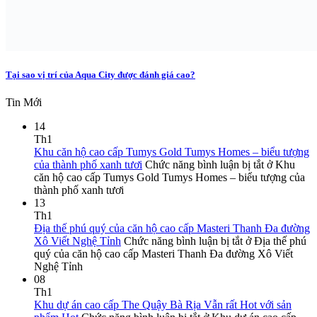
Tại sao vị trí của Aqua City được đánh giá cao?
Tin Mới
14
Th1
Khu căn hộ cao cấp Tumys Gold Tumys Homes – biểu tượng
của thành phố xanh tươi
Chức năng bình luận bị tắt
ở Khu
căn hộ cao cấp Tumys Gold Tumys Homes – biểu tượng của
thành phố xanh tươi
13
Th1
Địa thế phú quý của căn hộ cao cấp Masteri Thanh Đa đường
Xô Viết Nghệ Tỉnh
Chức năng bình luận bị tắt
ở Địa thế phú
quý của căn hộ cao cấp Masteri Thanh Đa đường Xô Viết
Nghệ Tỉnh
08
Th1
Khu dự án cao cấp The Quậy Bà Rịa Vẫn rất Hot với sản