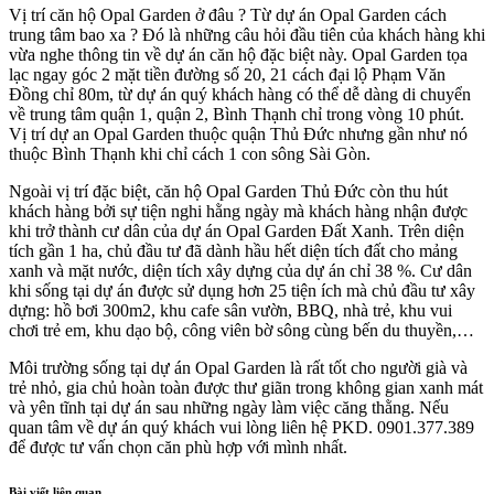
Vị trí căn hộ Opal Garden ở đâu ? Từ dự án Opal Garden cách
trung tâm bao xa ? Đó là những câu hỏi đầu tiên của khách hàng khi
vừa nghe thông tin về dự án căn hộ đặc biệt này. Opal Garden tọa
lạc ngay góc 2 mặt tiền đường số 20, 21 cách đại lộ Phạm Văn
Đồng chỉ 80m, từ dự án quý khách hàng có thể dễ dàng di chuyển
về trung tâm quận 1, quận 2, Bình Thạnh chỉ trong vòng 10 phút.
Vị trí dự an Opal Garden thuộc quận Thủ Đức nhưng gần như nó
thuộc Bình Thạnh khi chỉ cách 1 con sông Sài Gòn.
Ngoài vị trí đặc biệt, căn hộ Opal Garden Thủ Đức còn thu hút
khách hàng bởi sự tiện nghi hằng ngày mà khách hàng nhận được
khi trở thành cư dân của dự án Opal Garden Đất Xanh. Trên diện
tích gần 1 ha, chủ đầu tư đã dành hầu hết diện tích đất cho mảng
xanh và mặt nước, diện tích xây dựng của dự án chỉ 38 %. Cư dân
khi sống tại dự án được sử dụng hơn 25 tiện ích mà chủ đầu tư xây
dựng: hồ bơi 300m2, khu cafe sân vườn, BBQ, nhà trẻ, khu vui
chơi trẻ em, khu dạo bộ, công viên bờ sông cùng bến du thuyền,…
Môi trường sống tại dự án Opal Garden là rất tốt cho người già và
trẻ nhỏ, gia chủ hoàn toàn được thư giãn trong không gian xanh mát
và yên tĩnh tại dự án sau những ngày làm việc căng thằng. Nếu
quan tâm về dự án quý khách vui lòng liên hệ PKD. 0901.377.389
để được tư vấn chọn căn phù hợp với mình nhất.
Bài viết liên quan