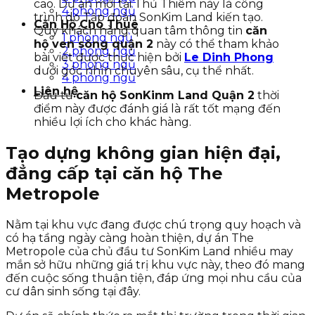
cao. Dự án mới tại Thủ Thiêm này là công
4 phòng ngủ
trình do Tập đoàn SonKim Land kiến tạo.
Căn Hộ Cho Thuê
Quý khách hàng quan tâm thông tin
căn
1 phòng ngủ
hộ ven sông quận 2
này có thể tham khảo
2 phòng ngủ
bài viết được thực hiện bởi
Le Dinh Phong
3 phòng ngủ
dưới góc nhìn chuyên sâu, cụ thể nhất.
4 phòng ngủ
Liên hệ
Đầu tư
căn hộ SonKinm Land Quận 2
thời
điểm này được đánh giá là rất tốt mạng đến
nhiều lợi ích cho khác hàng.
Tạo dựng không gian hiện đại,
đẳng cấp tại căn hộ The
Metropole
Nằm tại khu vực đang được chú trọng quy hoạch và
có hạ tầng ngày càng hoàn thiện, dự án The
Metropole của chủ đầu tư SonKim Land nhiều may
mắn sở hữu những giá trị khu vực này, theo đó mang
đến cuộc sống thuận tiện, đáp ứng mọi nhu cầu của
cư dân sinh sống tại đây.