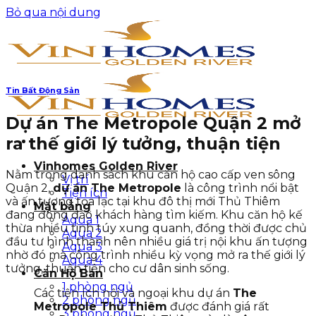
Bỏ qua nội dung
Tin Bất Động Sản
Dự án The Metropole Quận 2 mở
ra thế giới lý tưởng, thuận tiện
Vinhomes Golden River
Nằm trong danh sách khu căn hộ cao cấp ven sông
Vị trí
Quận 2,
dự án The Metropole
là công trình nổi bật
Tiện ích
và ấn tượng tọa lạc tại khu đô thị mới Thủ Thiêm
Mặt bằng
đang đông đảo khách hàng tìm kiếm. Khu căn hộ kế
Aqua 1
thừa nhiều tinh túy xung quanh, đồng thời được chủ
Aqua 2
đầu tư hình thành nên nhiều giá trị nội khu ấn tượng
Aqua 3
nhờ đó mà công trình nhiều kỳ vọng mở ra thế giới lý
Aqua 4
tưởng, thuận tiện cho cư dân sinh sống.
Căn Hộ Bán
1 phòng ngủ
Các tiện ích nội và ngoại khu dự án
The
2 phòng ngủ
Metropole Thủ Thiêm
được đánh giá rất
3 phòng ngủ