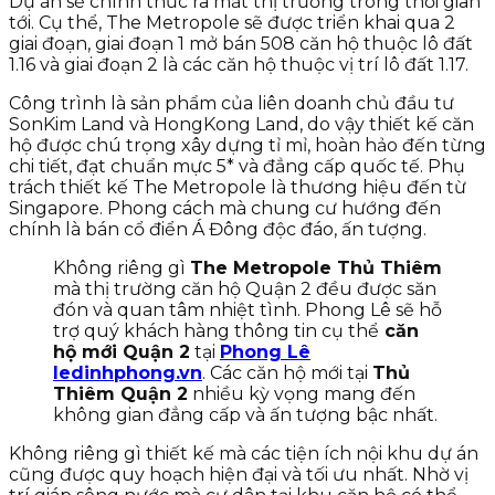
Dự án sẽ chính thức ra mắt thị trường trong thời gian
tới. Cụ thể, The Metropole sẽ được triển khai qua 2
giai đoạn, giai đoạn 1 mở bán 508 căn hộ thuộc lô đất
1.16 và giai đoạn 2 là các căn hộ thuộc vị trí lô đất 1.17.
Công trình là sản phẩm của liên doanh chủ đầu tư
SonKim Land và HongKong Land, do vậy thiết kế căn
hộ được chú trọng xây dựng tỉ mỉ, hoàn hảo đến từng
chi tiết, đạt chuẩn mực 5* và đẳng cấp quốc tế. Phụ
trách thiết kế The Metropole là thương hiệu đến từ
Singapore. Phong cách mà chung cư hướng đến
chính là bán cổ điển Á Đông độc đáo, ấn tượng.
Không riêng gì
The Metropole Thủ Thiêm
mà thị trường căn hộ Quận 2 đều được săn
đón và quan tâm nhiệt tình. Phong Lê sẽ hỗ
trợ quý khách hàng thông tin cụ thể
căn
hộ mới Quận 2
tại
Phong Lê
ledinhphong.vn
. Các căn hộ mới tại
Thủ
Thiêm Quận 2
nhiều kỳ vọng mang đến
không gian đẳng cấp và ấn tượng bậc nhất.
Không riêng gì thiết kế mà các tiện ích nội khu dự án
cũng được quy hoạch hiện đại và tối ưu nhất. Nhờ vị