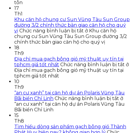
tôn
17
Th1
Khu căn hộ chung cư Sun Vũng Tàu Sun Group
đường 3/2 chính thức bàn giao căn hộ cho quý
vị
Chức năng bình luận bị tắt
ở Khu căn hộ
chung cư Sun Vũng Tàu Sun Group đường 3/2
chính thức bàn giao căn hộ cho quý vị
18
Th9
Địa chỉ mua gạch bông gió mỹ thuật uy tín tại
tphcm giá tốt nhất
Chức năng bình luận bị tắt
ở
Địa chỉ mua gạch bông gió mỹ thuật uy tín tại
tphcm giá tốt nhất
10
Th9
“an cư xanh” tại căn hộ dự án Polaris Vũng Tàu
Bãi biển Chí Linh
Chức năng bình luận bị tắt
ở
“an cư xanh” tại căn hộ dự án Polaris Vũng Tàu
Bãi biển Chí Linh
15
Th8
Tìm hiểu dòng sản phẩm gạch bông gió Thành
Phát Huy hiện nay? không gian hợp lý
Chức