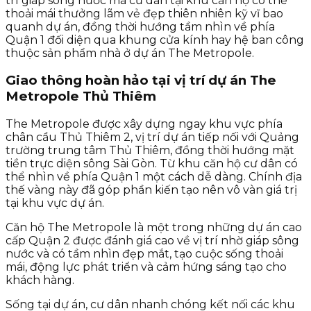
trí giáp sông nước mà cư dân tại khu căn hộ có thể
thoải mái thưởng lãm vẻ đẹp thiên nhiên kỹ vĩ bao
quanh dự án, đồng thời hướng tầm nhìn về phía
Quận 1 đối diện qua khung cửa kính hay hệ ban công
thuộc sản phẩm nhà ở dự án The Metropole.
Giao thông hoàn hảo tại vị trí dự án The
Metropole Thủ Thiêm
The Metropole được xây dựng ngay khu vực phía
chân cầu Thủ Thiêm 2, vị trí dự án tiếp nối với Quảng
trường trung tâm Thủ Thiêm, đồng thời hướng mặt
tiền trực diện sông Sài Gòn. Từ khu căn hộ cư dân có
thể nhìn về phía Quận 1 một cách dễ dàng. Chính địa
thế vàng này đã góp phần kiến tạo nên vô vàn giá trị
tại khu vực dự án.
Căn hộ The Metropole là một trong những dự án cao
cấp Quận 2 được đánh giá cao về vị trí nhờ giáp sông
nước và có tầm nhìn đẹp mắt, tạo cuộc sống thoải
mái, động lực phát triển và cảm hứng sáng tạo cho
khách hàng.
Sống tại dự án, cư dân nhanh chóng kết nối các khu