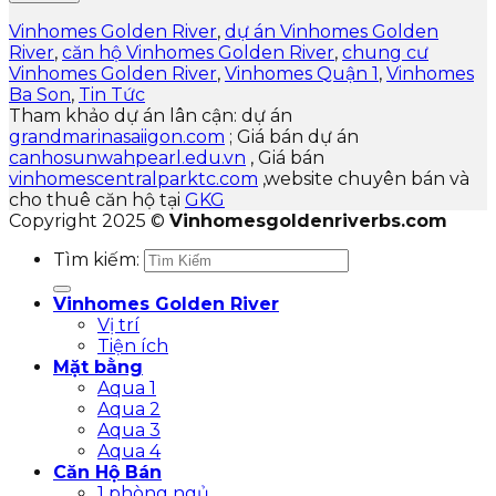
Vinhomes Golden River
,
dự án Vinhomes Golden
River
,
căn hộ Vinhomes Golden River
,
chung cư
Vinhomes Golden River
,
Vinhomes Quận 1
,
Vinhomes
Ba Son
,
Tin Tức
Tham khảo dự án lân cận: dự án
grandmarinasaiigon.com
; Giá bán dự án
canhosunwahpearl.edu.vn
, Giá bán
vinhomescentralparktc.com
,website chuyên bán và
cho thuê căn hộ tại
GKG
Copyright 2025 ©
Vinhomesgoldenriverbs.com
Tìm kiếm:
Vinhomes Golden River
Vị trí
Tiện ích
Mặt bằng
Aqua 1
Aqua 2
Aqua 3
Aqua 4
Căn Hộ Bán
1 phòng ngủ