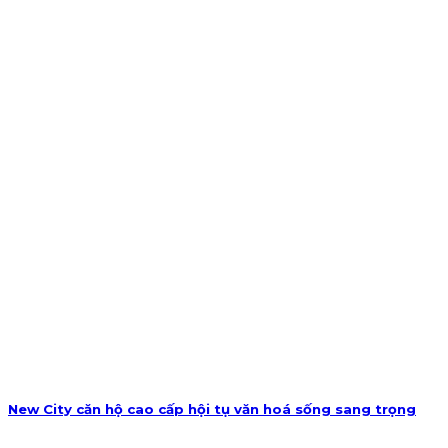
New City căn hộ cao cấp hội tụ văn hoá sống sang trọng