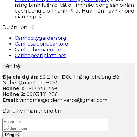
năng bình luận bị tắt
ở Tìm hiểu dòng sản phẩm
gạch bông gió Thành Phát Huy hiện nay? không
gian hợp lý
Dự án liền kề
Canhocitygarden.org
Canhosaigonpearl.org
Canhothemanor.org
Canhopearlplaza.net
Liên hệ
Địa chỉ dự án:
Số 2 Tôn Đức Thắng, phường Bến
Nghé, Quận 1, TP.HCM
Holine 1:
0913 756 339
Holine 2:
0903 191 286
Email:
vinhomesgoldenriverbs@gmail.com
Đăng ký nhận thông tin