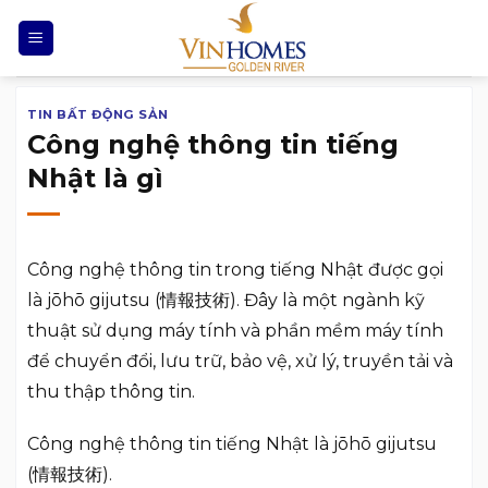
Chuyển
đến
nội
dung
TIN BẤT ĐỘNG SẢN
Công nghệ thông tin tiếng
Nhật là gì
Công nghệ thông tin trong tiếng Nhật được gọi
là jōhō gijutsu (情報技術). Đây là một ngành kỹ
thuật sử dụng máy tính và phần mềm máy tính
để chuyển đổi, lưu trữ, bảo vệ, xử lý, truyền tải và
thu thập thông tin.
Công nghệ thông tin tiếng Nhật là jōhō gijutsu
(情報技術).