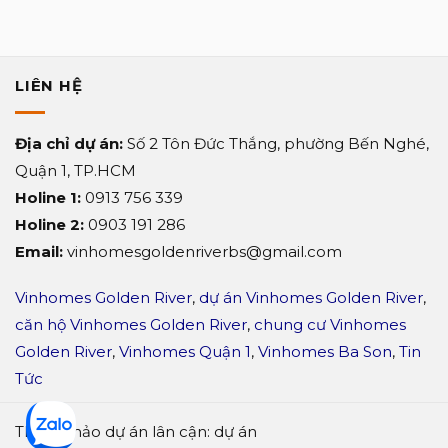
cạnh
tranh
LIÊN HỆ
Địa chỉ dự án:
Số 2 Tôn Đức Thắng, phường Bến Nghé,
Quận 1, TP.HCM
Holine 1:
0913 756 339
Holine 2:
0903 191 286
Email:
vinhomesgoldenriverbs@gmail.com
Vinhomes Golden River
,
dự án Vinhomes Golden River
,
căn hộ Vinhomes Golden River
,
chung cư Vinhomes
Golden River
,
Vinhomes Quận 1
,
Vinhomes Ba Son
,
Tin
Tức
Tham khảo dự án lân cận: dự án