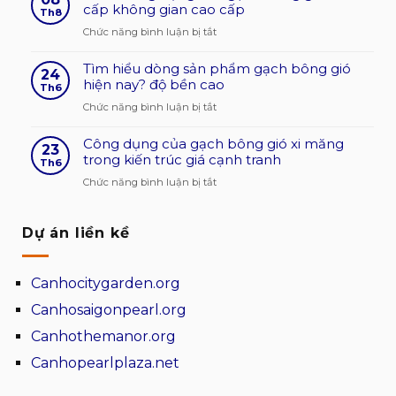
bông
cấp không gian cao cấp
công
Th8
gió
ty
ở
Chức năng bình luận bị tắt
Thành
cung
Tính
Phát
cấp
Tìm hiểu dòng sản phẩm gạch bông gió
thông
24
Huy
gạch
hiện nay? độ bền cao
dụng
Th6
hiện
thông
của
ở
Chức năng bình luận bị tắt
nay?
gió
gạch
Tìm
không
uy
bông
Công dụng của gạch bông gió xi măng
hiểu
gian
23
tín
gió
trong kiến trúc giá cạnh tranh
dòng
Th6
hợp
thân
cao
sản
lý
ở
Chức năng bình luận bị tắt
thiện
cấp
phẩm
Công
môi
không
gạch
dụng
trường
gian
bông
Dự án liền kề
của
cao
gió
gạch
cấp
hiện
bông
Canhocitygarden.org
nay?
gió
độ
xi
Canhosaigonpearl.org
bền
măng
Canhothemanor.org
cao
trong
kiến
Canhopearlplaza.net
trúc
giá