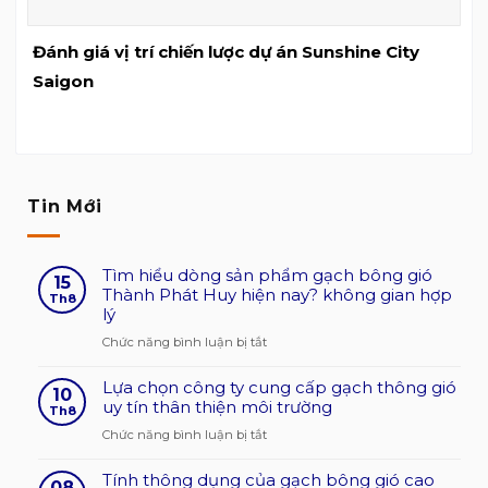
Đánh giá vị trí chiến lược dự án Sunshine City
Saigon
Tin Mới
Tìm hiểu dòng sản phẩm gạch bông gió
15
Thành Phát Huy hiện nay? không gian hợp
Th8
lý
ở
Chức năng bình luận bị tắt
Tìm
Lựa chọn công ty cung cấp gạch thông gió
hiểu
10
uy tín thân thiện môi trường
dòng
Th8
sản
ở
Chức năng bình luận bị tắt
phẩm
Lựa
gạch
Tính thông dụng của gạch bông gió cao
chọn
08