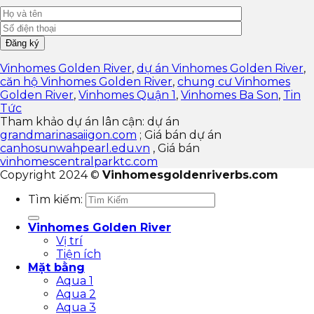
Vinhomes Golden River
,
dự án Vinhomes Golden River
,
căn hộ Vinhomes Golden River
,
chung cư Vinhomes
Golden River
,
Vinhomes Quận 1
,
Vinhomes Ba Son
,
Tin
Tức
Tham khảo dự án lân cận: dự án
grandmarinasaiigon.com
; Giá bán dự án
canhosunwahpearl.edu.vn
, Giá bán
vinhomescentralparktc.com
Copyright 2024 ©
Vinhomesgoldenriverbs.com
Tìm kiếm:
Vinhomes Golden River
Vị trí
Tiện ích
Mặt bằng
Aqua 1
Aqua 2
Aqua 3