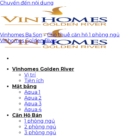
Chuyển đến nội dung
Vinhomes Ba Son
»
Cho thuê căn hộ 1 phòng ngủ
Vinhomes Golden River
Vinhomes Golden River
Vị trí
Tiện ích
Mặt bằng
Aqua 1
Aqua 2
Aqua 3
Aqua 4
Căn Hộ Bán
1 phòng ngủ
2 phòng ngủ
3 phòng ngủ