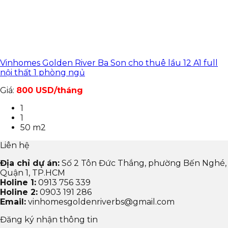
Vinhomes Golden River Ba Son cho thuê lầu 12 A1 full
nội thất 1 phòng ngủ
Giá:
800 USD/tháng
1
1
50 m2
Liên hệ
Địa chỉ dự án:
Số 2 Tôn Đức Thắng, phường Bến Nghé,
Quận 1, TP.HCM
Holine 1:
0913 756 339
Holine 2:
0903 191 286
Email:
vinhomesgoldenriverbs@gmail.com
Đăng ký nhận thông tin