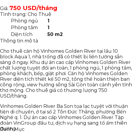
750 USD/tháng
Giá:
Tình trạng: Cho Thuê
Phòng ngủ
1
Phòng tắm
1
Diện tích
50 m2
Thông tin mô tả
Cho thuê căn hộ Vinhomes Golden River tại lầu 10
block Aqua 1, nhà trống đã có thiết bị liền tường sẵn
sàng ở ngay. Khu dự án cao cấp Vinhomes Golden River
chất lượng tuyệt đối an toàn, 1 phòng ngủ, 1 phòng tắm,
phòng khách, bếp, giặt phơi. Căn hộ Vinhomes Golden
River diện tích thiết kế 50 m2, tổng thể hoàn thiện ban
công rộng, view hướng sông Sài Gòn toàn cảnh yên tĩnh
thơ mộng. Cho thuê giá có thương lượng 750
USD/tháng.
Vinhomes Golden River Ba Son tọa lạc tuyệt vời thuận
tiện di chuyển, ở tại số 2 Tôn Đức Thắng, phường Bến
Nghé q. 1. Dự án cao cấp Vinhomes Golden River Tập
đoàn VinGroup đầu tư, dịch vụ hạng sang tổ ấm thiên
đường.
Danh Mục