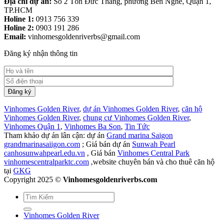
Địa chỉ dự án:
Số 2 Tôn Đức Thắng, phường Bến Nghé, Quận 1,
TP.HCM
Holine 1:
0913 756 339
Holine 2:
0903 191 286
Email:
vinhomesgoldenriverbs@gmail.com
Đăng ký nhận thông tin
Vinhomes Golden River
,
dự án Vinhomes Golden River
,
căn hộ
Vinhomes Golden River
,
chung cư Vinhomes Golden River
,
Vinhomes Quận 1
,
Vinhomes Ba Son
,
Tin Tức
Tham khảo dự án lân cận: dự án
Grand marina Saigon
grandmarinasaiigon.com
; Giá bán dự án
Sunwah Pearl
canhosunwahpearl.edu.vn
, Giá bán
Vinhomes Central Park
vinhomescentralparktc.com
,website chuyên bán và cho thuê căn hộ
tại
GKG
Copyright 2025 ©
Vinhomesgoldenriverbs.com
Vinhomes Golden River