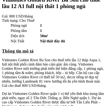
lầu 12 A1 full nội thất 1 phòng ngủ
Giá:
800 USD/tháng
Tình trạng: Cho Thuê
Phòng ngủ
1
Phòng tắm
1
Diện tích
50m²
Nội Thất
Nội thất đầy đủ
Thông tin mô tả
Vinhomes Golden River Ba Son cho thuê trên lầu 12 tháp Aqua 1,
full nội thất phối cảnh đảm bảo cảm giác ấm cúng. Vinhomes
Golden River môi trường phát triển thể hiện đẳng cấp, 1 phòng ngủ,
1 phòng tắm & toilet, phòng khách, bếp – tủ bếp. Căn hộ cao cấp
Vinhomes Golden River có thiết kế 50 m2, decor riêng tư đẹp tự
nhiên, hướng Landmark 81 view hướng tối đa yên bình thoải mái.
Giá cho thuê 800 USD/tháng.
Dự án Vinhomes Golden River quận 1 vị thế yên tĩnh khu trung tâm
phát triển, ngay số 2 Tôn Đức Thắng, p. Bến Nghé quận 1. Dự án
cao cấp Vinhomes Golden River được đầu tư bởi Tân Liên Phát –