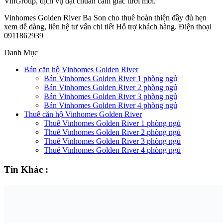
VinGroup, dịch vụ đạt chuẩn cảm giác tươi mới.
Vinhomes Golden River Ba Son cho thuê hoàn thiện đầy đủ hẹn
xem dễ dàng, liên hệ tư vấn chi tiết Hỗ trợ khách hàng. Điện thoại
0911862939
Danh Mục
Bán căn hộ Vinhomes Golden River
Bán Vinhomes Golden River 1 phòng ngủ
Bán Vinhomes Golden River 2 phòng ngủ
Bán Vinhomes Golden River 3 phòng ngủ
Bán Vinhomes Golden River 4 phòng ngủ
Thuê căn hộ Vinhomes Golden River
Thuê Vinhomes Golden River 1 phòng ngủ
Thuê Vinhomes Golden River 2 phòng ngủ
Thuê Vinhomes Golden River 3 phòng ngủ
Thuê Vinhomes Golden River 4 phòng ngủ
Tin Khác :