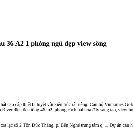
u 36 A2 1 phòng ngủ đẹp view sông
ất cao cấp thiết bị tuyệt vời kiến trúc rất riêng. Căn hộ Vinhomes Go
n River diện tích tổng 46 m2, phong cách hài hòa đầy sáng tạo, view 
, toạ lạc số 2 Tôn Đức Thắng, p. Bến Nghé trung tâm q. 1. Dự án că