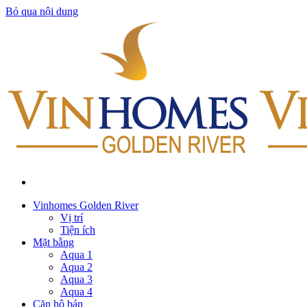
Bỏ qua nội dung
Vinhomes Golden River
Vị trí
Tiện ích
Mặt bằng
Aqua 1
Aqua 2
Aqua 3
Aqua 4
Căn hộ bán